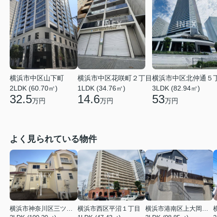
横浜市中区山下町
横浜市中区花咲町２丁目
横浜市中区北仲通５
2LDK (60.70㎡)
1LDK (34.76㎡)
3LDK (82.94㎡)
32.5
14.6
53
万円
万円
万円
よく見られている物件
横浜市神奈川区三ツ沢上町
横浜市西区平沼１丁目
横浜市港南区上大岡東２丁目