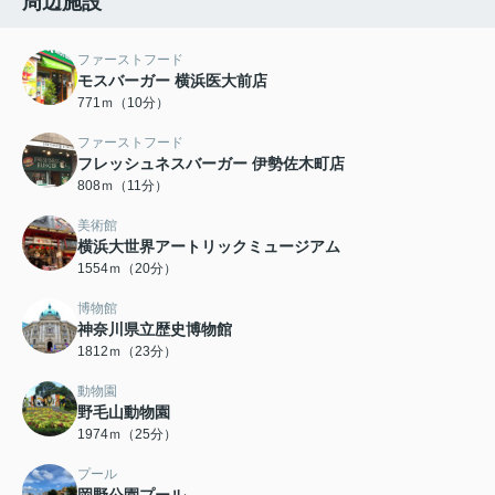
周辺施設
ファーストフード
モスバーガー 横浜医大前店
771ｍ（10分）
ファーストフード
フレッシュネスバーガー 伊勢佐木町店
808ｍ（11分）
美術館
横浜大世界アートリックミュージアム
1554ｍ（20分）
博物館
神奈川県立歴史博物館
1812ｍ（23分）
動物園
野毛山動物園
1974ｍ（25分）
プール