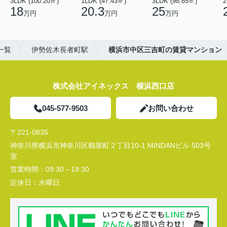
3LDK (100.20㎡)
1LDK (47.43㎡)
3LDK (98.85㎡)
18
20.3
25
万円
万円
万円
一覧
伊勢佐木長者町駅
横浜市中区三吉町の賃貸マンション
株式会社アイネックス 横浜西口店
045-577-9503
お問い合わせ
〒221-0835
神奈川県横浜市神奈川区鶴屋町２丁目10-1 MINDANビル 503号
室
営業時間：
09:30～18:30
定休日：
水曜日