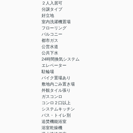
２人入居可
分譲タイプ
好立地
室内洗濯機置場
フローリング
バルコニー
都市ガス
公営水道
公共下水
24時間換気システム
エレベーター
駐輪場
バイク置場あり
敷地内ごみ置き場
外観タイル張り
ガスコンロ
コンロ２口以上
システムキッチン
バス・トイレ別
追焚機能浴室
浴室乾燥機