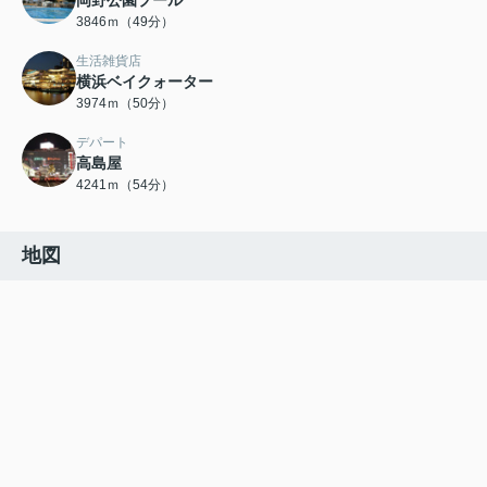
岡野公園プール
3846ｍ（49分）
生活雑貨店
横浜ベイクォーター
3974ｍ（50分）
デパート
高島屋
4241ｍ（54分）
地図