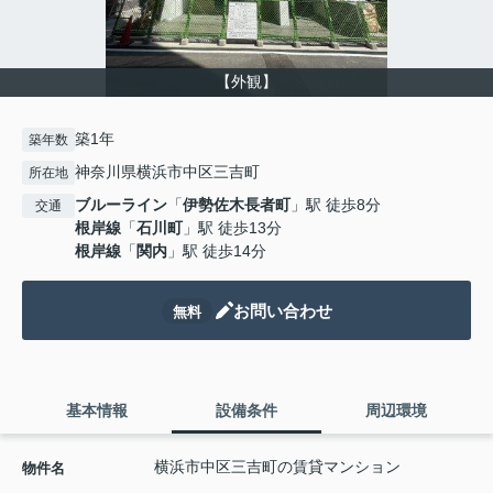
【外観】
築1年
築年数
神奈川県横浜市中区三吉町
所在地
ブルーライン
「
伊勢佐木長者町
」駅 徒歩8分
交通
根岸線
「
石川町
」駅 徒歩13分
根岸線
「
関内
」駅 徒歩14分
お問い合わせ
無料
基本情報
設備条件
周辺環境
横浜市中区三吉町の賃貸マンション
物件名