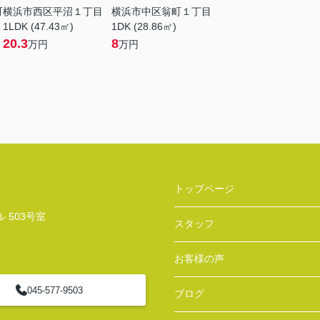
町
横浜市西区平沼１丁目
横浜市中区翁町１丁目
1LDK (47.43㎡)
1DK (28.86㎡)
20.3
8
万円
万円
トップページ
 503号室
スタッフ
お客様の声
045-577-9503
ブログ