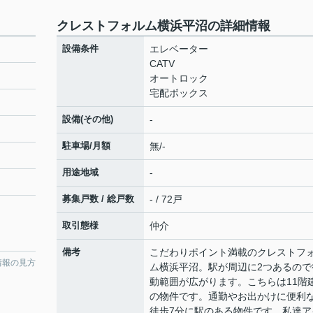
クレストフォルム横浜平沼の詳細情報
設備条件
エレベーター
CATV
オートロック
宅配ボックス
設備(その他)
-
駐車場/月額
無/-
用途地域
-
募集戸数 / 総戸数
- / 72戸
取引態様
仲介
備考
こだわりポイント満載のクレストフ
情報の見方
ム横浜平沼。駅が周辺に2つあるので
動範囲が広がります。こちらは11階
の物件です。通勤やお出かけに便利
徒歩7分に駅のある物件です。私達ア