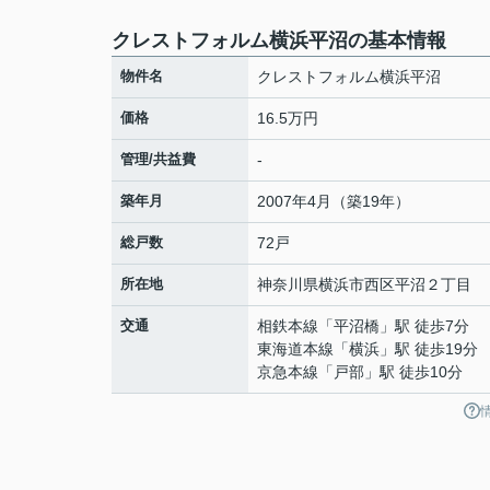
クレストフォルム横浜平沼の基本情報
物件名
クレストフォルム横浜平沼
価格
16.5万円
管理/共益費
-
築年月
2007年4月（築19年）
総戸数
72戸
所在地
神奈川県
横浜市西区
平沼
２丁目
交通
相鉄本線
「
平沼橋
」駅 徒歩7分
東海道本線
「
横浜
」駅 徒歩19分
京急本線
「
戸部
」駅 徒歩10分