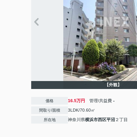
【外観】
16.5万円
管理/共益費
-
価格
3LDK/70.60㎡
間取り/面積
神奈川県
横浜市西区
平沼
２丁目
所在地