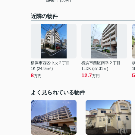
3946ｍ（50分）
近隣の物件
横浜市西区中央２丁目
横浜市西区南幸２丁目
1K (24.95㎡)
1LDK (37.31㎡)
1
8
12.7
5
万円
万円
よく見られている物件