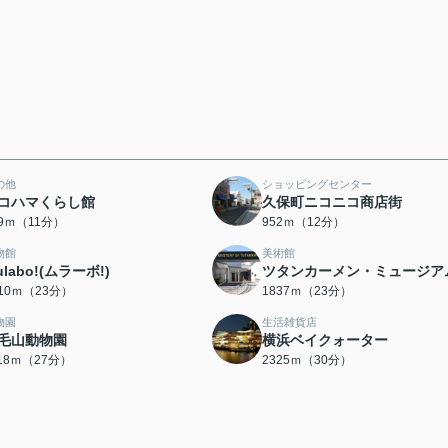
の他
ショッピングセンター
コハマくらし館
久保町ニコニコ商店街
19ｍ（11分）
952ｍ（12分）
物館
美術館
ulabo!(ムラーボ!)
ツタンカーメン・ミュージア
810ｍ（23分）
1837ｍ（23分）
物園
生活雑貨店
毛山動物園
横浜ベイクォーター
118ｍ（27分）
2325ｍ（30分）