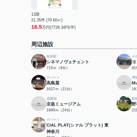
11階
21.35坪 (70.60㎡)
16.5
万円(7728.34円/坪)
周辺施設
映画館
そ
シネマノヴェチェント
ヨ
715ｍ（9分）
8
デパート
博
高島屋
M
1627ｍ（21分）
1
遊園地
動
京急ミュージアム
野
1899ｍ（24分）
2
デパート
CIAL PLAT(シァル プラット) 東
神奈川