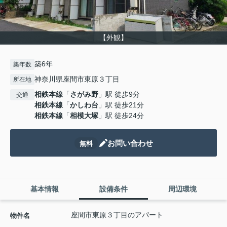
【外観】
築6年
築年数
神奈川県座間市東原３丁目
所在地
相鉄本線
「
さがみ野
」駅 徒歩9分
交通
相鉄本線
「
かしわ台
」駅 徒歩21分
相鉄本線
「
相模大塚
」駅 徒歩24分
お問い合わせ
無料
基本情報
設備条件
周辺環境
座間市東原３丁目のアパート
物件名