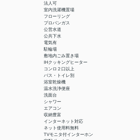
法人可
室内洗濯機置場
フローリング
プロパンガス
公営水道
公共下水
電気有
駐輪場
敷地内ごみ置き場
IHクッキングヒーター
コンロ２口以上
バス・トイレ別
浴室乾燥機
温水洗浄便座
洗面台
シャワー
エアコン
収納豊富
インターネット対応
ネット使用料無料
TVモニタ付インターホン