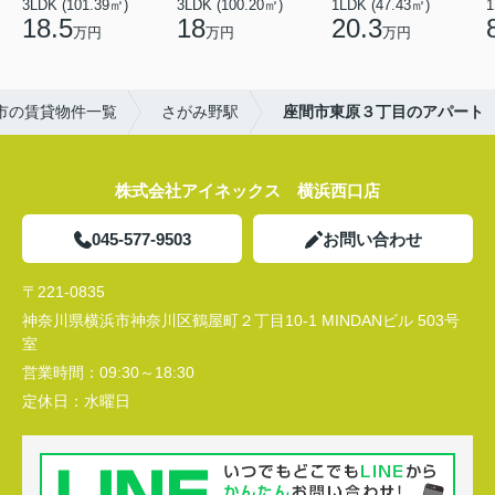
3LDK (101.39㎡)
3LDK (100.20㎡)
1LDK (47.43㎡)
1
18.5
18
20.3
万円
万円
万円
市の賃貸物件一覧
さがみ野駅
座間市東原３丁目のアパート
株式会社アイネックス 横浜西口店
045-577-9503
お問い合わせ
〒221-0835
神奈川県横浜市神奈川区鶴屋町２丁目10-1 MINDANビル 503号
室
営業時間：
09:30～18:30
定休日：
水曜日