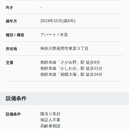
-
向き
2019年10月(築6年)
築年月
アパート / 木造
種別 / 構造
神奈川県
座間市
東原
３丁目
所在地
相鉄本線
「
さがみ野
」駅 徒歩9分
交通
相鉄本線
「
かしわ台
」駅 徒歩21分
相鉄本線
「
相模大塚
」駅 徒歩24分
設備条件
陽当り良好
設備条件
保証人不要
高齢者相談