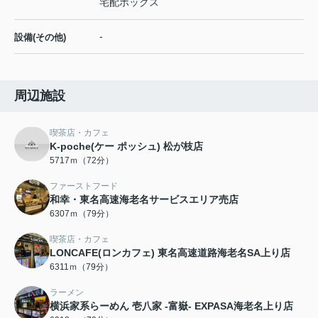
宅配ボックス
-
設備(その他)
周辺施設
喫茶店・カフェ
K-poche(ケー ポッシュ) 松が枝店
5717ｍ（72分）
ファーストフード
和幸・東名高速海老名サービスエリア売店
6307ｍ（79分）
喫茶店・カフェ
LONCAFE(ロンカフェ) 東名高速道路海老名SA上り店
6311ｍ（79分）
ラーメン
横浜家系らーめん 壱八家 -富嶽- EXPASA海老名上り店