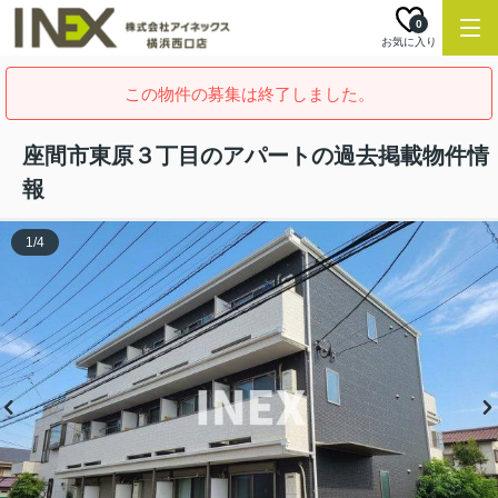
0
お気に入り
この物件の募集は終了しました。
座間市東原３丁目のアパートの過去掲載物件情
報
1
/
4