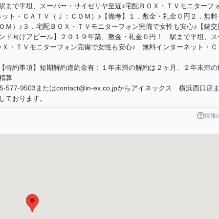
駅まで平坦、スーパー・サイゼリヤ至近♪宅配ＢＯＸ・ＴＶモニターフ
ネット・ＣＡＴＶ（Ｊ：ＣＯＭ）♪【備考】１．敷金・礼金０円２．無料
ＯＭ）♪３．宅配ＢＯＸ・ＴＶモニターフォン完備で女性も安心♪【鍵交
ンド向けアピール】２０１９年築、敷金・礼金０円！ 駅まで平坦、ス
ＯＸ・ＴＶモニターフォン完備で女性も安心♪ 無料インターネット・Ｃ
【特約事項】短期解約違約金有：１年未満の解約は２ヶ月、２年未満の
精算
7-9503またはcontact@in-ex.co.jpからアイネックス 横浜西口店
しております。
情報