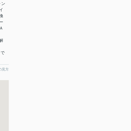
ォン
イ
換
ー
Ａ
解
まで
の見方