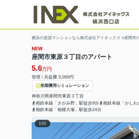
横浜の賃貸マンションなら株式会社アイネックス
座間市
NEW
座間市東原３丁目のアパート
5.6
万円
管理 / 共益費 3,000円
初期費用シミュレーション
神奈川県
座間市
東原
３丁目
相鉄本線「さがみ野」駅徒歩9分
相鉄本線「かしわ
相鉄本線「相模大塚」駅徒歩24分
1
/
15