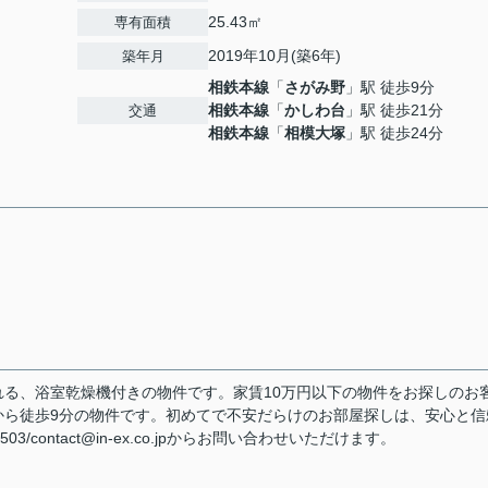
25.43㎡
専有面積
2019年10月(築6年)
築年月
相鉄本線
「
さがみ野
」駅 徒歩9分
相鉄本線
「
かしわ台
」駅 徒歩21分
交通
相鉄本線
「
相模大塚
」駅 徒歩24分
る、浴室乾燥機付きの物件です。家賃10万円以下の物件をお探しのお
から徒歩9分の物件です。初めてで不安だらけのお部屋探しは、安心と信
/contact@in-ex.co.jpからお問い合わせいただけます。