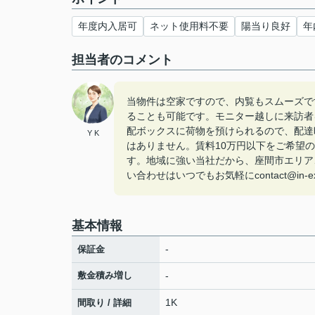
年度内入居可
ネット使用料不要
陽当り良好
年
担当者のコメント
当物件は空家ですので、内覧もスムーズで
ることも可能です。モニター越しに来訪者
配ボックスに荷物を預けられるので、配達
Y K
はありません。賃料10万円以下をご希望
す。地域に強い当社だから、座間市エリア
い合わせはいつでもお気軽にcontact@in-ex.
基本情報
-
保証金
敷金積み増し
-
1K
間取り / 詳細