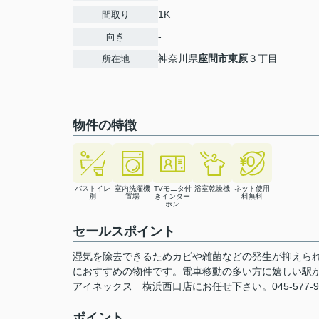
1K
間取り
-
向き
神奈川県
座間市
東原
３丁目
所在地
物件の特徴
バストイレ
室内洗濯機
TVモニタ付
浴室乾燥機
ネット使用
別
置場
きインター
料無料
ホン
セールスポイント
湿気を除去できるためカビや雑菌などの発生が抑えられ
におすすめの物件です。電車移動の多い方に嬉しい駅
アイネックス 横浜西口店にお任せ下さい。045-577-9503
ポイント