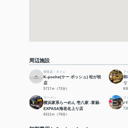
周辺施設
喫茶店・カフェ
フ
K-poche(ケー ポッシュ) 松が枝
和
店
リ
5717ｍ（72分）
6
ラーメン
フ
横浜家系らーめん 壱八家 -富嶽-
バ
EXPASA海老名上り店
7
6312ｍ（79分）