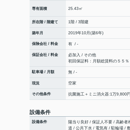
25.43㎡
専有面積
1階 / 3階建
所在階 / 階建て
2019年10月(築6年)
築年月
保険会社 / 料金
有 / -
保証会社 / 料金
必加入 / その他
初回保証料：月額総賃料の５５％
駐車場 / 月額
無 / -
空家
現況
その他条件
抗菌施工＋ミニ消火器:1万9,800円
設備条件
設備条件
陽当り良好 / 保証人不要 / 高齢者相
道 / 公共下水 / 電気有 / 駐輪場