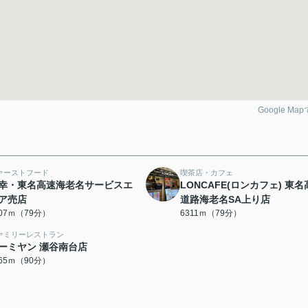
Google Ma
ァーストフード
喫茶店・カフェ
幸・東名高速海老名サービスエ
LONCAFE(ロンカフェ) 東
ア売店
道路海老名SA上り店
307ｍ（79分）
6311ｍ（79分）
ァミリーレストラン
ーミヤン 瀬谷南台店
165ｍ（90分）