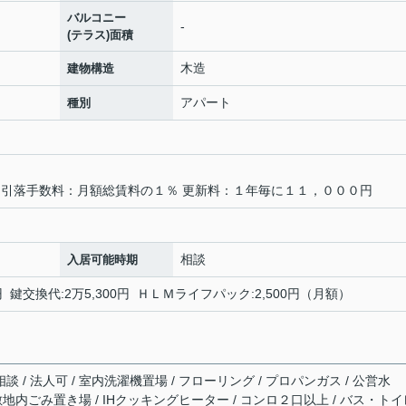
バルコニー
-
(テラス)面積
木造
建物構造
アパート
種別
 引落手数料：月額総賃料の１％ 更新料：１年毎に１１，０００円
相談
入居可能時期
 鍵交換代:2万5,300円 ＨＬＭライフパック:2,500円（月額）
談 / 法人可 / 室内洗濯機置場 / フローリング / プロパンガス / 公営水
 / 敷地内ごみ置き場 / IHクッキングヒーター / コンロ２口以上 / バス・ト