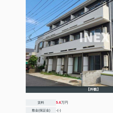
【外観】
5.6
万円
賃料
-(-)
敷金(保証金)