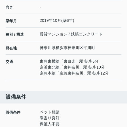
-
向き
2019年10月(築6年)
築年月
賃貸マンション / 鉄筋コンクリート
種別 / 構造
神奈川県
横浜市神奈川区
平川町
所在地
東急東横線
「
東白楽
」駅 徒歩5分
交通
京浜東北線
「
東神奈川
」駅 徒歩10分
京急本線
「
京急東神奈川
」駅 徒歩12分
設備条件
ペット相談
設備条件
陽当り良好
保証人不要