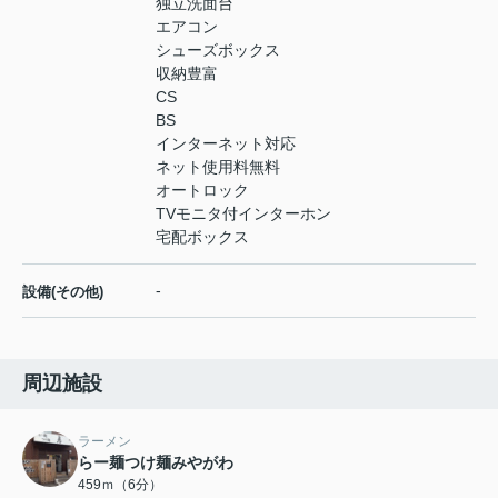
独立洗面台
エアコン
シューズボックス
収納豊富
CS
BS
インターネット対応
ネット使用料無料
オートロック
TVモニタ付インターホン
宅配ボックス
-
設備(その他)
周辺施設
ラーメン
らー麺つけ麺みやがわ
459ｍ（6分）