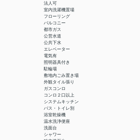
法人可
室内洗濯機置場
フローリング
バルコニー
都市ガス
公営水道
公共下水
エレベーター
電気有
照明器具付き
駐輪場
敷地内ごみ置き場
外観タイル張り
ガスコンロ
コンロ２口以上
システムキッチン
バス・トイレ別
浴室乾燥機
温水洗浄便座
洗面台
シャワー