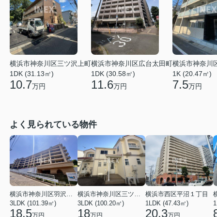
横浜市神奈川区広台太田町
横浜市神奈川
横浜市神奈川区三ツ沢上町
1DK (30.58㎡)
1K (20.47㎡)
1DK (31.13㎡)
11.6
7.5
10.7
万円
万円
万円
よく見られている物件
横浜市神奈川区羽沢南１丁目
横浜市神奈川区三ツ沢上町
横浜市西区平沼１丁目
3LDK (101.39㎡)
3LDK (100.20㎡)
1LDK (47.43㎡)
1
18.5
18
20.3
万円
万円
万円