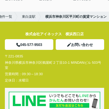
物件一覧
東白楽駅
横浜市神奈川区平川町の賃貸マンション
株式会社アイネックス 横浜西口店
045-577-9503
お問い合わせ
〒221-0835
神奈川県横浜市神奈川区鶴屋町２丁目10-1 MINDANビル 503号
室
営業時間：
09:30～18:30
定休日：
水曜日