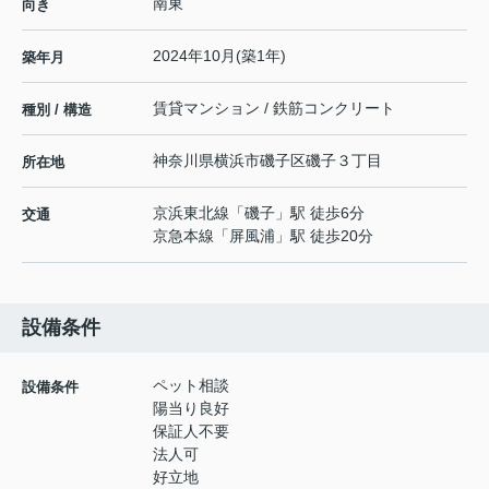
南東
向き
2024年10月(築1年)
築年月
賃貸マンション / 鉄筋コンクリート
種別 / 構造
神奈川県
横浜市磯子区
磯子
３丁目
所在地
京浜東北線
「
磯子
」駅 徒歩6分
交通
京急本線
「
屏風浦
」駅 徒歩20分
設備条件
ペット相談
設備条件
陽当り良好
保証人不要
法人可
好立地