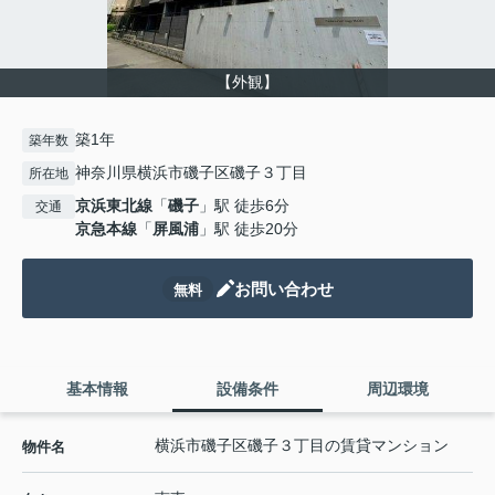
【外観】
築1年
築年数
神奈川県横浜市磯子区磯子３丁目
所在地
京浜東北線
「
磯子
」駅 徒歩6分
交通
京急本線
「
屏風浦
」駅 徒歩20分
お問い合わせ
無料
基本情報
設備条件
周辺環境
横浜市磯子区磯子３丁目の賃貸マンション
物件名