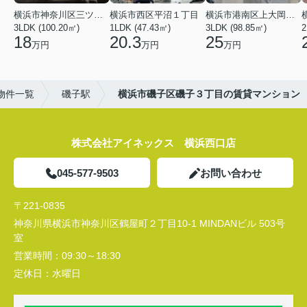
横浜市神奈川区三ツ沢上町
横浜市西区平沼１丁目
横浜市港南区上大岡東２丁目
3LDK (100.20㎡)
1LDK (47.43㎡)
3LDK (98.85㎡)
18
20.3
25
万円
万円
万円
物件一覧
磯子駅
横浜市磯子区磯子３丁目の賃貸マンション
株式会社アイネックス 横浜西口店
045-577-9503
お問い合わせ
〒221-0835
神奈川県横浜市神奈川区鶴屋町２丁目10-1 MINDANビル 503号
室
営業時間：
09:30～18:30
定休日：
水曜日