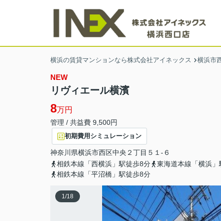
横浜の賃貸マンションなら株式会社アイネックス
横浜市
NEW
リヴィエール横濱
8
万円
管理 / 共益費 9,500円
初期費用シミュレーション
神奈川県
横浜市西区
中央
２丁目５１-６
相鉄本線「西横浜」駅徒歩8分
東海道本線「横浜」
相鉄本線「平沼橋」駅徒歩8分
1
/
18