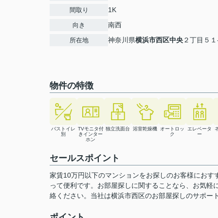
1K
間取り
南西
向き
神奈川県
横浜市西区
中央
２丁目５１
所在地
物件の特徴
バストイレ
TVモニタ付
独立洗面台
浴室乾燥機
オートロッ
エレベータ
別
きインター
ク
ー
ホン
セールスポイント
家賃10万円以下のマンションをお探しのお客様におす
って便利です。お部屋探しに関することなら、お気軽に045-57
絡ください。当社は横浜市西区のお部屋探しのサポー
ポイント