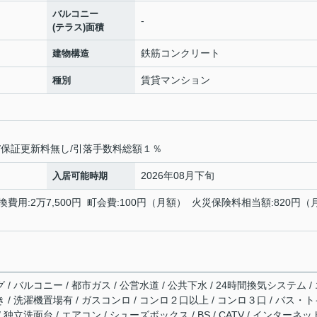
バルコニー
-
(テラス)面積
鉄筋コンクリート
建物構造
賃貸マンション
種別
/保証更新料無し/引落手数料総額１％
2026年08月下旬
入居可能時期
換費用:2万7,500円 町会費:100円（月額） 火災保険料相当額:820円（
 / バルコニー / 都市ガス / 公営水道 / 公共下水 / 24時間換気システム /
き / 洗濯機置場有 / ガスコンロ / コンロ２口以上 / コンロ３口 / バス・
 独立洗面台 / エアコン / シューズボックス / BS / CATV / インターネ