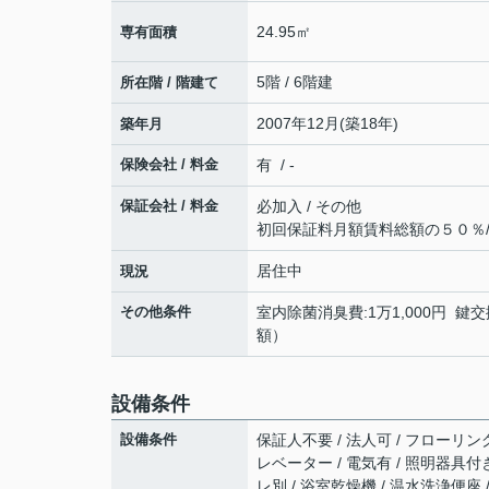
24.95㎡
専有面積
5階 / 6階建
所在階 / 階建て
2007年12月(築18年)
築年月
保険会社 / 料金
有 / -
保証会社 / 料金
必加入 / その他
初回保証料月額賃料総額の５０％
居住中
現況
その他条件
室内除菌消臭費:1万1,000円 鍵交
額）
設備条件
設備条件
保証人不要 / 法人可 / フローリング
レベーター / 電気有 / 照明器具付
レ別 / 浴室乾燥機 / 温水洗浄便座 /