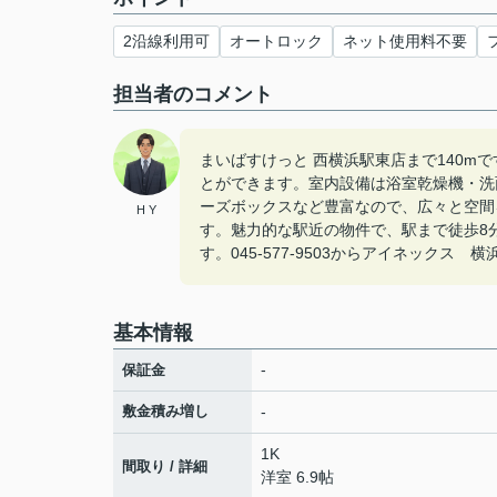
2沿線利用可
オートロック
ネット使用料不要
担当者のコメント
まいばすけっと 西横浜駅東店まで140
とができます。室内設備は浴室乾燥機・洗
ーズボックスなど豊富なので、広々と空間
H Y
す。魅力的な駅近の物件で、駅まで徒歩8
す。045-577-9503からアイネック
基本情報
-
保証金
敷金積み増し
-
1K
間取り / 詳細
洋室 6.9帖