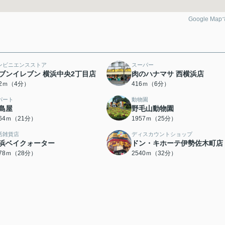
Google Ma
ンビニエンスストア
スーパー
ブンイレブン 横浜中央2丁目店
肉のハナマサ 西横浜店
12ｍ（4分）
416ｍ（6分）
パート
動物園
島屋
野毛山動物園
664ｍ（21分）
1957ｍ（25分）
活雑貨店
ディスカウントショップ
浜ベイクォーター
ドン・キホーテ伊勢佐木町店
178ｍ（28分）
2540ｍ（32分）