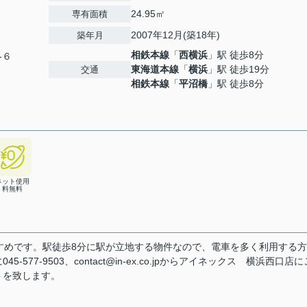
24.95㎡
専有面積
2007年12月(築18年)
築年月
相鉄本線
「
西横浜
」駅 徒歩8分
-６
東海道本線
「
横浜
」駅 徒歩19分
交通
相鉄本線
「
平沼橋
」駅 徒歩8分
ネット使用
料無料
すめです。駅徒歩8分に駅が立地する物件なので、電車を多く利用する
7-9503、contact@in-ex.co.jpからアイネックス 横浜西口店
トを致します。