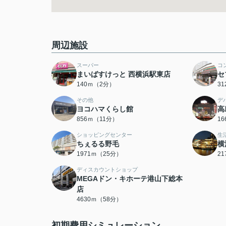
周辺施設
スーパー
コ
まいばすけっと 西横浜駅東店
セ
140ｍ（2分）
3
その他
デ
ヨコハマくらし館
高
856ｍ（11分）
1
ショッピングセンター
生
ちぇるる野毛
横
1971ｍ（25分）
2
ディスカウントショップ
MEGAドン・キホーテ港山下総本
店
4630ｍ（58分）
初期費用シミュレーション