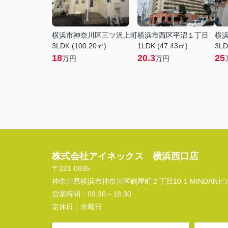
横浜市神奈川区三ツ沢上町
横浜市西区平沼１丁目
横
3LDK (100.20㎡)
1LDK (47.43㎡)
3LD
18
20.3
25
万円
万円
株式会社アイネックス 横浜西口店
〒221-0835
神奈川県横浜市神奈川区鶴屋町２丁目10-1 MINDANビル
営業時間：
09:30～18:30
定休日：
水曜日