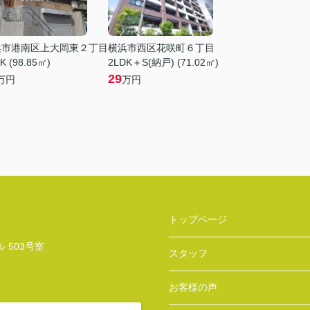
浜市港南区上大岡東２丁目
横浜市西区花咲町６丁目
K (98.85㎡)
2LDK＋S(納戸) (71.02㎡)
29
万円
万円
トップページ
 503号室
スタッフ
お客様の声