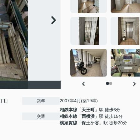
丁目
2007年4月(築19年)
築年
相鉄本線
「
天王町
」駅 徒歩6分
相鉄本線
「
西横浜
」駅 徒歩15分
交通
横須賀線
「
保土ケ谷
」駅 徒歩20分