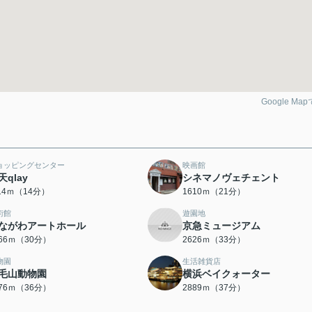
Google Ma
ョッピングセンター
映画館
天qlay
シネマノヴェチェント
114ｍ（14分）
1610ｍ（21分）
術館
遊園地
ながわアートホール
京急ミュージアム
366ｍ（30分）
2626ｍ（33分）
物園
生活雑貨店
毛山動物園
横浜ベイクォーター
876ｍ（36分）
2889ｍ（37分）