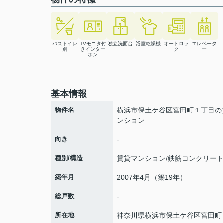
バストイレ
TVモニタ付
独立洗面台
浴室乾燥機
オートロッ
エレベータ
別
きインター
ク
ー
ホン
基本情報
物件名
横浜市保土ケ谷区宮田町１丁目の
ンション
向き
-
種別/構造
賃貸マンション/鉄筋コンクリー
築年月
2007年4月（築19年）
総戸数
-
所在地
神奈川県
横浜市保土ケ谷区
宮田町