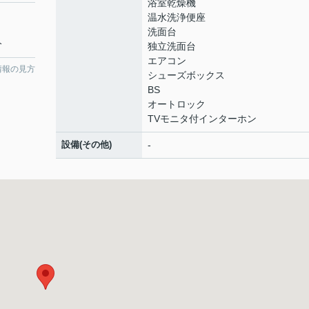
浴室乾燥機
温水洗浄便座
洗面台
分
独立洗面台
エアコン
情報の見方
シューズボックス
BS
オートロック
TVモニタ付インターホン
設備(その他)
-