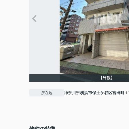
【外観】
神奈川県
横浜市保土ケ谷区
宮田町
１
所在地
物件の特徴