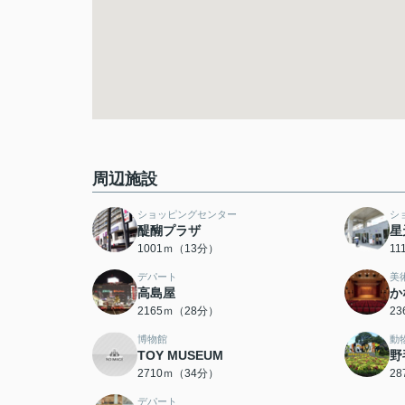
周辺施設
ショッピングセンター
シ
醍醐プラザ
星
1001ｍ（13分）
1
デパート
美
高島屋
か
2165ｍ（28分）
2
博物館
動
TOY MUSEUM
野
2710ｍ（34分）
2
デパート