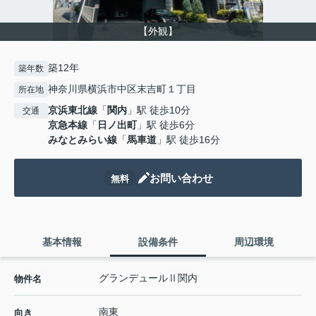
【外観】
築12年
築年数
神奈川県横浜市中区末吉町１丁目
所在地
京浜東北線
「
関内
」駅 徒歩10分
交通
京急本線
「
日ノ出町
」駅 徒歩6分
みなとみらい線
「
馬車道
」駅 徒歩16分
お問い合わせ
無料
基本情報
設備条件
周辺環境
グランデュールⅡ関内
物件名
南東
向き