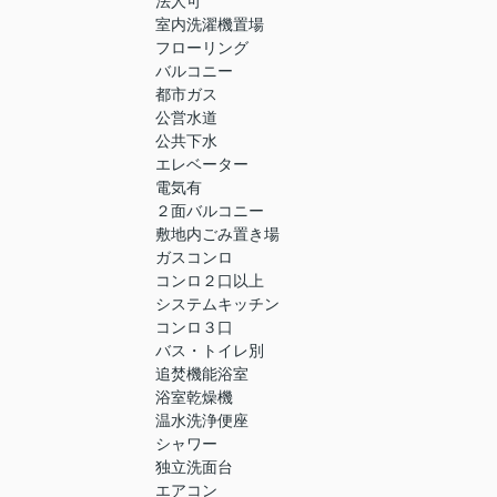
法人可
室内洗濯機置場
フローリング
バルコニー
都市ガス
公営水道
公共下水
エレベーター
電気有
２面バルコニー
敷地内ごみ置き場
ガスコンロ
コンロ２口以上
システムキッチン
コンロ３口
バス・トイレ別
追焚機能浴室
浴室乾燥機
温水洗浄便座
シャワー
独立洗面台
エアコン