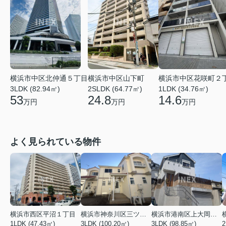
横浜市中区北仲通５丁目
横浜市中区花咲町２
横浜市中区山下町
3LDK (82.94㎡)
1LDK (34.76㎡)
2SLDK (64.77㎡)
53
14.6
24.8
万円
万円
万円
よく見られている物件
横浜市西区平沼１丁目
横浜市神奈川区三ツ沢上町
横浜市港南区上大岡東２丁目
1LDK (47.43㎡)
3LDK (100.20㎡)
3LDK (98.85㎡)