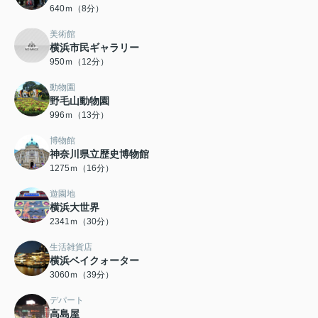
640ｍ（8分）
美術館
横浜市民ギャラリー
950ｍ（12分）
動物園
野毛山動物園
996ｍ（13分）
博物館
神奈川県立歴史博物館
1275ｍ（16分）
遊園地
横浜大世界
2341ｍ（30分）
生活雑貨店
横浜ベイクォーター
3060ｍ（39分）
デパート
高島屋