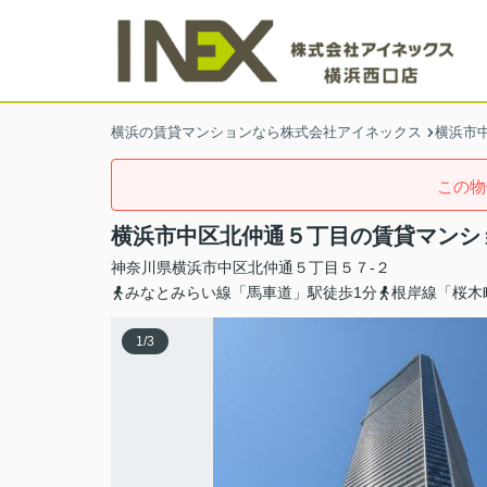
横浜の賃貸マンションなら株式会社アイネックス
横浜市
この物
横浜市中区北仲通５丁目の賃貸マンシ
神奈川県
横浜市中区
北仲通
５丁目５７-２
みなとみらい線「馬車道」駅徒歩1分
根岸線「桜木
1
/
3