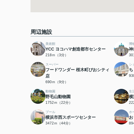
周辺施設
美術館
博
YCC ヨコハマ創造都市センター
神
218ｍ（3分）
3
スーパー
シ
フードワンダー 桜木町ぴおシティ
ち
店
9
690ｍ（9分）
動物園
生
野毛山動物園
横
1752ｍ（22分）
2
プール
ホ
横浜市西スポーツセンター
お
3472ｍ（44分）
8