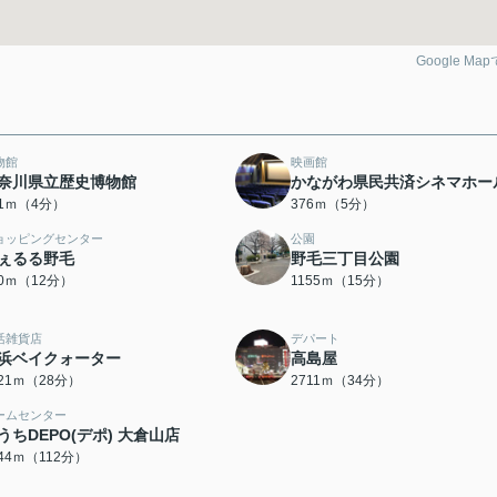
Google Ma
物館
映画館
奈川県立歴史博物館
かながわ県民共済シネマホー
01ｍ（4分）
376ｍ（5分）
ョッピングセンター
公園
ぇるる野毛
野毛三丁目公園
30ｍ（12分）
1155ｍ（15分）
活雑貨店
デパート
浜ベイクォーター
高島屋
221ｍ（28分）
2711ｍ（34分）
ームセンター
うちDEPO(デポ) 大倉山店
944ｍ（112分）