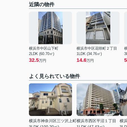
近隣の物件
横浜市中区山下町
横浜市中区花咲町２丁目
2LDK (60.70㎡)
1LDK (34.76㎡)
3
32.5
14.6
5
万円
万円
よく見られている物件
横浜市神奈川区三ツ沢上町
横浜市西区平沼１丁目
横
3LDK (100.20㎡)
1LDK (47.43㎡)
3LD