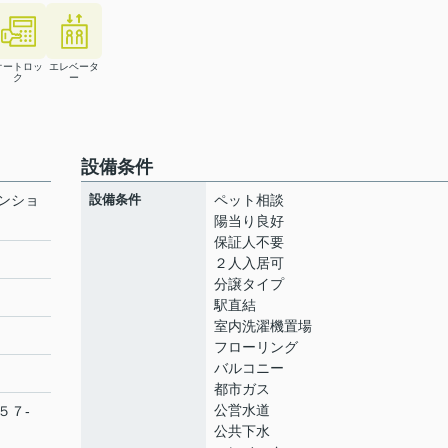
オートロッ
エレベータ
ク
ー
設備条件
ンショ
設備条件
ペット相談
陽当り良好
保証人不要
２人入居可
分譲タイプ
ト
駅直結
室内洗濯機置場
フローリング
バルコニー
都市ガス
公営水道
５７-
公共下水