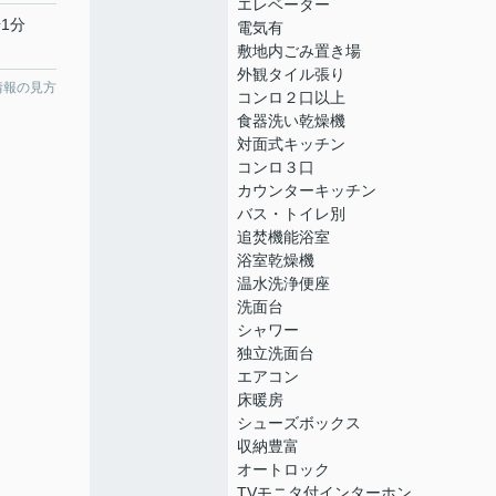
エレベーター
1分
電気有
敷地内ごみ置き場
外観タイル張り
情報の見方
コンロ２口以上
食器洗い乾燥機
対面式キッチン
コンロ３口
カウンターキッチン
バス・トイレ別
追焚機能浴室
浴室乾燥機
温水洗浄便座
洗面台
シャワー
独立洗面台
エアコン
床暖房
シューズボックス
収納豊富
オートロック
TVモニタ付インターホン