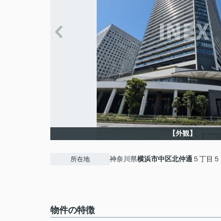
【外観】
神奈川県
横浜市中区
北仲通
５丁目５
所在地
物件の特徴