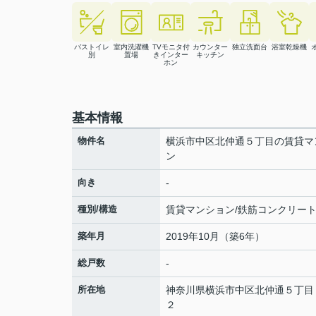
バストイレ
室内洗濯機
TVモニタ付
カウンター
独立洗面台
浴室乾燥機
別
置場
きインター
キッチン
ホン
基本情報
物件名
横浜市中区北仲通５丁目の賃貸マ
ン
向き
-
種別/構造
賃貸マンション/鉄筋コンクリー
築年月
2019年10月（築6年）
総戸数
-
所在地
神奈川県
横浜市中区
北仲通
５丁目
２