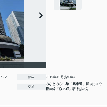
７-２
2019年10月(築6年)
築年
みなとみらい線
「
馬車道
」駅 徒歩1分
交通
根岸線
「
桜木町
」駅 徒歩8分