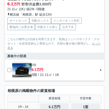
6.1
万円
管理/共益費3,000円
21.11㎡ (1K) /築2年 /3階建
横浜線「相模原」駅 徒歩13分
オートロック
宅配ボックス
インターネット対応
敷地内ごみ置き場
外観タイル張り
公共下水
こちらの物件は2沿線を利用できます。収納はシューズボックス・クロ
ゼット・全居室収納など豊富なので、衣類や履き物の整理がし...
もっと
見る
募集中の部屋
3階
6.1万円
3階 / 21.11㎡ / 1K
相模原の掲載物件の家賃相場
家賃相場
空室件数
6.1万円
1室
1R～1K