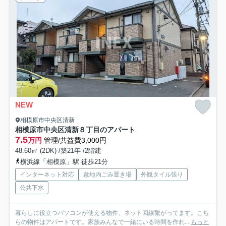
NEW
相模原市中央区清新
相模原市中央区清新８丁目のアパート
7.5
万円
管理/共益費3,000円
48.60㎡ (2DK) /築21年 /2階建
横浜線「相模原」駅 徒歩21分
インターネット対応
敷地内ごみ置き場
外観タイル張り
公共下水
暮らしに役立つパソコンが使える物件、ネット回線繋がってます。こち
らの物件はアパートです。家族みんなで一緒にいる時間を作れ...
もっと