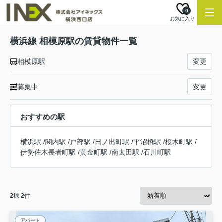
0
お気に入り
横浜線 相模原駅の賃貸物件一覧
相模原駅
変更
募集中
変更
おすすめの駅
横浜駅
/
関内駅
/
戸部駅
/
日ノ出町駅
/
平沼橋駅
/
桜木町駅
/
伊勢佐木長者町駅
/
黄金町駅
/
南太田駅
/
石川町駅
2
棟
2
件
アパート