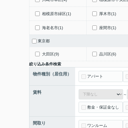
相模原市緑区(1)
厚木市(1)
海老名市(1)
座間市(1)
東京都
大田区(9)
品川区(6)
絞り込み条件検索
物件種別（居住用）
アパート
賃料
～
敷金・保証金なし
間取り
ワンルーム