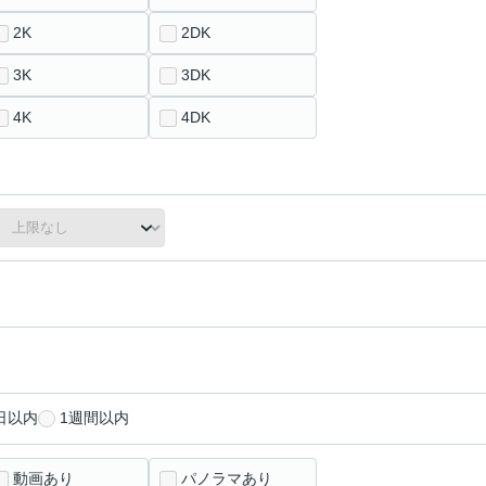
2K
2DK
3K
3DK
4K
4DK
日以内
1週間以内
動画あり
パノラマあり