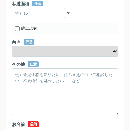
私道面積
任意
㎡
駐車場有
向き
任意
その他
任意
お名前
必須