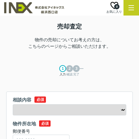
0
お気に入り
売却査定
物件の売却についてお考えの方は、
こちらのページからご相談いただけます。
入力
確認
完了
相談内容
必須
物件所在地
必須
郵便番号