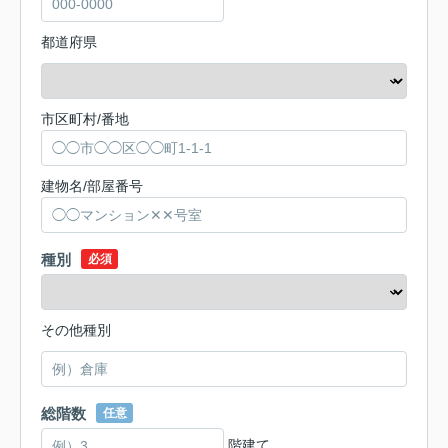
都道府県
市区町村/番地
建物名/部屋番号
種別
必須
その他種別
総階数
任意
階建て