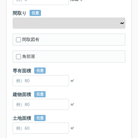
間取り
任意
間取図有
角部屋
専有面積
任意
㎡
建物面積
任意
㎡
土地面積
任意
㎡