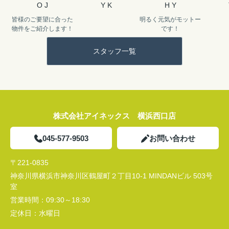
O J
Y K
H Y
皆様のご要望に合った
明るく元気がモットー
物件をご紹介します！
です！
スタッフ一覧
株式会社アイネックス 横浜西口店
045-577-9503
お問い合わせ
〒221-0835
神奈川県横浜市神奈川区鶴屋町２丁目10-1 MINDANビル 503号
室
営業時間：
09:30～18:30
定休日：
水曜日