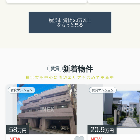
横浜市 賃貸 20万以上
をもっと見る
新着物件
賃貸
横浜市を中心に周辺エリアも含めて更新中
賃貸マンション
賃貸マンション
58
20.9
万円
万円
NEW
NEW