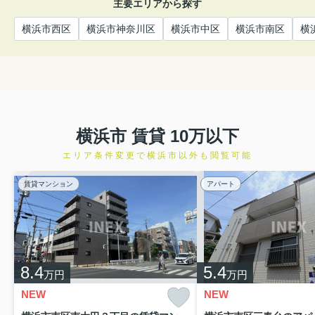
主要エリアから探す
横浜市西区
横浜市神奈川区
横浜市中区
横浜市南区
横
横浜市 賃貸 10万以下
エリア条件変更で横浜市以外も閲覧可能
賃貸マンション
アパート
8.4
5.4
万円
万円
NEW
NEW