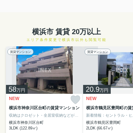
横浜市 賃貸 20万以上
エリア条件変更で横浜市以外も閲覧可能
賃貸マンション
賃貸マンション
58
20.9
万円
万円
NEW
NEW
横浜市神奈川区台町の賃貸マンション
横浜市鶴見区豊岡町の賃
収納はクロゼット・全居室収納などが備え付けられているので、衣類や日用品の収納に重宝します。エントランスと玄関の2つのロックを備えているので防犯対策につながるオートロック機能付きです。徒歩5分で駅にアクセスできる物件です。横浜市神奈川区での暮らしなら、東急東横線横浜周辺がベストです。045-577-9503からアイネックス 横浜西口店まで遠慮なくお問い合わせ下さい。
横浜市神奈川区台町
横浜市鶴見区豊岡町
3LDK (122.89㎡)
2LDK (66.67㎡)