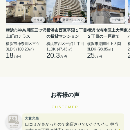
テラス
賃貸マンション
一戸建て
横浜市神奈川区三ツ沢
横浜市西区平沼１丁目
横浜市港南区上大岡東
上町のテラス
の賃貸マンション
２丁目の一戸建て
横浜市神奈川区三ツ沢上町
横浜市西区平沼１丁目
横浜市港南区上大岡東２丁目
3LDK (100.20㎡)
1LDK (47.43㎡)
3LDK (98.85㎡)
18
20.3
25
万円
万円
万円
お客様の声
CUSTOMER
大貫光星
口コミが良かったので来店させていただいた。担当