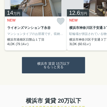
14
12.6
万円
万円
NEW
NEW
ライオンズマンション下永谷
マンションタイプのお部屋です。収納はクロゼット・シューズボックス・全居室収納など豊富なので、広々と空間を利用することも可能です。独立した洗面所がある物件です。駅から徒歩2分というアクセス良好な駅近物件はいかがですか。素敵なお部屋を探すならアイネックス 横浜西口店へ。お電話なら045-577-9503。メールならcontact@in-ex.co.jp。ご連絡お待ちしてます。
横浜市港南区日限山１丁目
横浜市神奈川区子安通３丁
4LDK (79.14㎡)
3LDK (60.61㎡)
横浜市 賃貸 15万以下
をもっと見る
横浜市 賃貸 20万以下