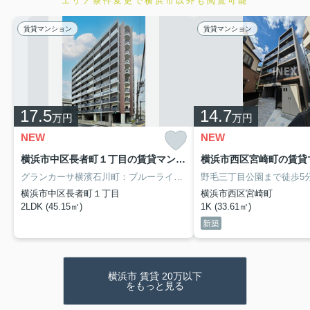
エリア条件変更で横浜市以外も閲覧可能
賃貸マンション
賃貸マンション
17.5
14.7
万円
万円
NEW
NEW
横浜市中区長者町１丁目の賃貸マンション
横浜市西区宮崎町の賃貸
グランカーサ横濱石川町：ブルーライン伊勢佐木長者町駅にも近くて便利。駅から徒歩7分の位置にある物件なので、アクセスも良好です。経験豊富なスタッフが丁寧に対応致します。お部屋探しはアイネックス 横浜西口店にお任せください。045-577-9503/contact@in-ex.co.jpからお問い合わせをお待ちしております。
横浜市中区長者町１丁目
横浜市西区宮崎町
2LDK (45.15㎡)
1K (33.61㎡)
新築
横浜市 賃貸 20万以下
をもっと見る