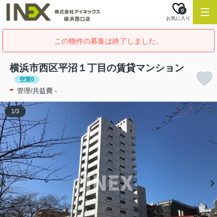
0
お気に入り
この物件の募集は終了しました。
横浜市西区平沼１丁目の賃貸マンション
空室0
-
管理/共益費 -
1
/
3