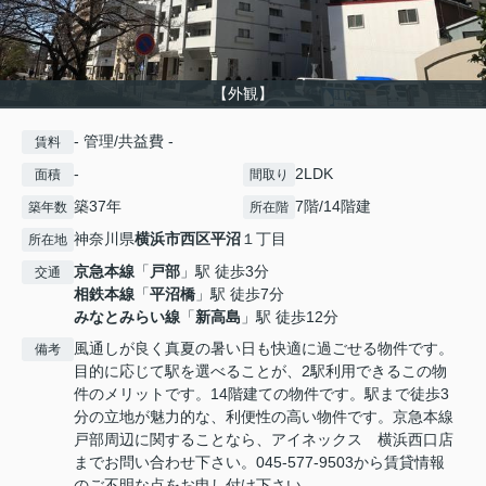
【外観】
- 管理/共益費 -
賃料
-
2LDK
面積
間取り
築37年
7階/14階建
築年数
所在階
神奈川県
横浜市西区
平沼
１丁目
所在地
京急本線
「
戸部
」駅 徒歩3分
交通
相鉄本線
「
平沼橋
」駅 徒歩7分
みなとみらい線
「
新高島
」駅 徒歩12分
風通しが良く真夏の暑い日も快適に過ごせる物件です。
備考
目的に応じて駅を選べることが、2駅利用できるこの物
件のメリットです。14階建ての物件です。駅まで徒歩3
分の立地が魅力的な、利便性の高い物件です。京急本線
戸部周辺に関することなら、アイネックス 横浜西口店
までお問い合わせ下さい。045-577-9503から賃貸情報
のご不明な点をお申し付け下さい。