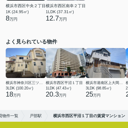
横浜市西区南幸２丁目
横浜市西区中央２丁目
1LDK (37.31㎡)
1K (24.95㎡)
12.7
8
万円
万円
よく見られている物件
横浜市神奈川区三ツ沢上町
横浜市西区平沼１丁目
横浜市港南区上大岡東２丁目
3LDK (100.20㎡)
1LDK (47.43㎡)
3LDK (98.85㎡)
18
20.3
25
万円
万円
万円
貸物件一覧
戸部駅
横浜市西区平沼１丁目の賃貸マンション