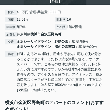
【外観】
4.9万円 管理/共益費 3,500円
賃料
12.01㎡
1R
面積
間取り
築7年
1階/2階建
築年数
所在階
神奈川県
横浜市金沢区
野島町
所在地
金沢シーサイドライン
「
野島公園
」駅 徒歩9分
交通
金沢シーサイドライン
「
海の公園南口
」駅 徒歩20分
付近にある2つの駅は、用途や行き先に応じて使い分け
備考
ることができます。こだわり派も満足できるデザイナー
ズアパートです。こちらの物件は家賃を5万円以下に抑
えたい方におすすめです。駅から徒歩9分の位置にある
物件なので、アクセスも良好です。アイネックス 横浜
西口店スタッフが不動産に関してのご質問を、丁寧にお
応え致します。045-577-9503/contact@in-ex.co.jpまで
お気軽にご連絡ください。
横浜市金沢区野島町のアパートのコメント(おすす
めポイント)