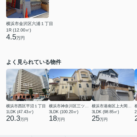
横浜市金沢区六浦１丁目
1R (12.00㎡)
4.5
万円
よく見られている物件
横浜市西区平沼１丁目
横浜市神奈川区三ツ沢上町
横浜市港南区上大岡東２丁目
1LDK (47.43㎡)
3LDK (100.20㎡)
3LDK (98.85㎡)
20.3
18
25
万円
万円
万円