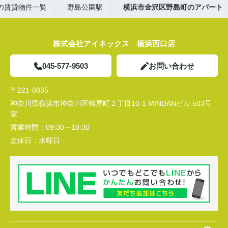
の賃貸物件一覧
野島公園駅
横浜市金沢区野島町のアパート
株式会社アイネックス 横浜西口店
045-577-9503
お問い合わせ
〒221-0835
神奈川県横浜市神奈川区鶴屋町２丁目10-1 MINDANビル 503号
室
営業時間：
09:30～18:30
定休日：
水曜日