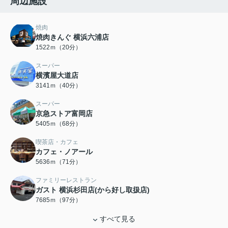
周辺施設
焼肉
焼肉きんぐ 横浜六浦店
1522ｍ（20分）
スーパー
横濱屋大道店
3141ｍ（40分）
スーパー
京急ストア富岡店
5405ｍ（68分）
喫茶店・カフェ
カフェ・ノアール
5636ｍ（71分）
ファミリーレストラン
ガスト 横浜杉田店(から好し取扱店)
7685ｍ（97分）
すべて見る