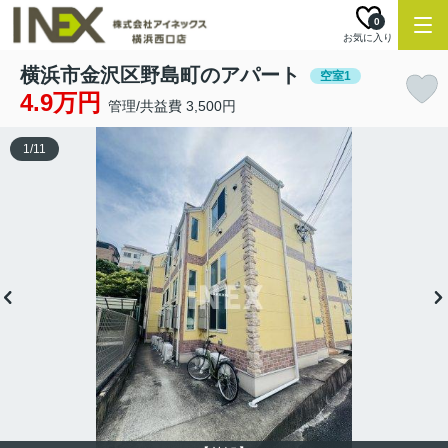
0
お気に入り
横浜市金沢区野島町のアパート
空室1
4.9万円
管理/共益費 3,500円
1
/
11