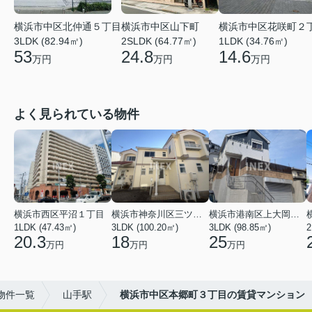
横浜市中区北仲通５丁目
横浜市中区花咲町２
横浜市中区山下町
3LDK (82.94㎡)
1LDK (34.76㎡)
2SLDK (64.77㎡)
53
14.6
24.8
万円
万円
万円
よく見られている物件
横浜市西区平沼１丁目
横浜市神奈川区三ツ沢上町
横浜市港南区上大岡東２丁目
1LDK (47.43㎡)
3LDK (100.20㎡)
3LDK (98.85㎡)
20.3
18
25
万円
万円
万円
物件一覧
山手駅
横浜市中区本郷町３丁目の賃貸マンション