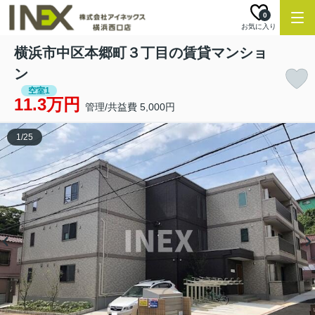
0
お気に入り
横浜市中区本郷町３丁目の賃貸マンショ
ン
空室1
11.3万円
管理/共益費 5,000円
1
/
25