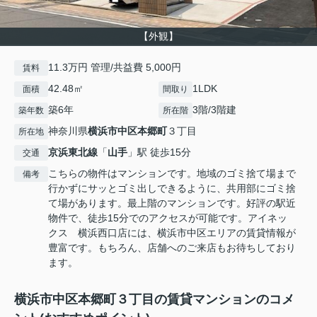
【外観】
11.3万円 管理/共益費 5,000円
賃料
42.48㎡
1LDK
面積
間取り
築6年
3階/3階建
築年数
所在階
神奈川県
横浜市中区
本郷町
３丁目
所在地
京浜東北線
「
山手
」駅 徒歩15分
交通
こちらの物件はマンションです。地域のゴミ捨て場まで
備考
行かずにサッとゴミ出しできるように、共用部にゴミ捨
て場があります。最上階のマンションです。好評の駅近
物件で、徒歩15分でのアクセスが可能です。アイネッ
クス 横浜西口店には、横浜市中区エリアの賃貸情報が
豊富です。もちろん、店舗へのご来店もお待ちしており
ます。
横浜市中区本郷町３丁目の賃貸マンションのコメ