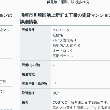
鶴見線
「
昭和
」駅 徒歩30分
ョンの
川崎市川崎区池上新町１丁目の賃貸マンショ
詳細情報
貸マン
設備条件
エレベーター
駐輪場
バイク置場あり
敷地内ごみ置き場
オートロック
宅配ボックス
設備(その他)
-
用途地域
-
丁目
募集戸数 / 総戸数
- / -
2分
取引態様
仲介
備考
COSTCO川崎倉庫店まで358mです
気の入れ替えも簡単におこなえる通