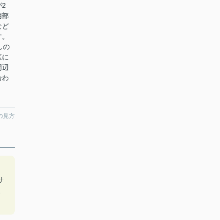
2
用部
など
す。
しの
区に
周辺
合わ
の見方
サ
、