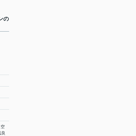
ンの
。空
風良