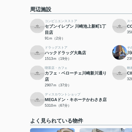
周辺施設
コンビニエンスストア
ス
セブンイレブン 川崎池上新町1丁
C
目店
3
91ｍ（2分）
ドラッグストア
そ
ハックドラッグ大島店
川
1513ｍ（19分）
2
喫茶店・カフェ
映
カフェ・ベローチェ川崎新川通り
C
店
3
2907ｍ（37分）
ディスカウントショップ
MEGAドン・キホーテかわさき店
5310ｍ（67分）
よく見られている物件