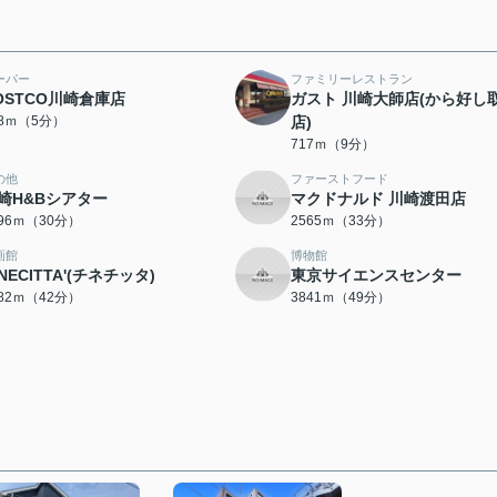
ーパー
ファミリーレストラン
OSTCO川崎倉庫店
ガスト 川崎大師店(から好し
58ｍ（5分）
店)
717ｍ（9分）
の他
ファーストフード
崎H&Bシアター
マクドナルド 川崎渡田店
396ｍ（30分）
2565ｍ（33分）
画館
博物館
INECITTA'(チネチッタ)
東京サイエンスセンター
282ｍ（42分）
3841ｍ（49分）