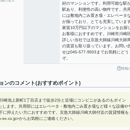
情報の見方
好のマンションです。利用可能な駅が
駅あり、利便性の高い物件です。共
には敷地内ごみ置き場・エレベータ
が揃っており、とても充実していま
家賃10万円以下のマンションをお探
お客様におすすめです。川崎市川崎
詳しい当社では京急大師線川崎大師
の賃貸も取り扱っています。お問い
せは045-577-9503までお気軽にどう
ぞ。
情報
ョンのコメント(おすすめポイント)
川崎池上新町1丁目店まで徒歩2分と近場にコンビニがあるのもポイン
たします。共用部にはエレベータ・敷地内ごみ置き場など様々な設備や
以下に抑えたい方におすすめです。京急大師線川崎大師付近の賃貸情報を
-ex.co.jp>からお気軽にご連絡ください。