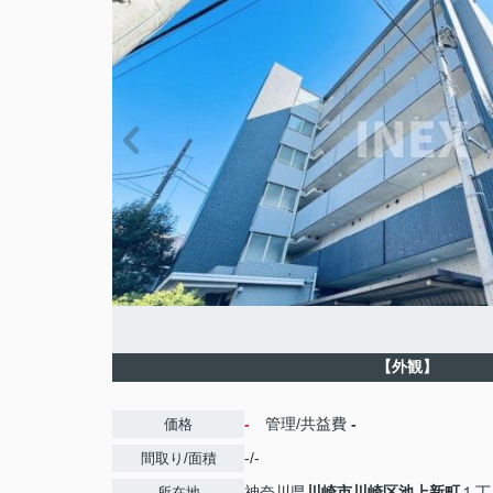
【外観】
-
管理/共益費
-
価格
-/-
間取り/面積
神奈川県
川崎市川崎区
池上新町
１丁
所在地