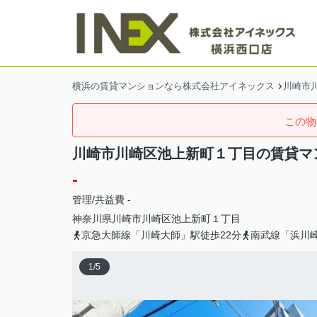
横浜の賃貸マンションなら株式会社アイネックス
川崎市
この物
川崎市川崎区池上新町１丁目の賃貸マ
-
管理/共益費 -
神奈川県
川崎市川崎区
池上新町
１丁目
京急大師線「川崎大師」駅徒歩22分
南武線「浜川崎
1
/
5