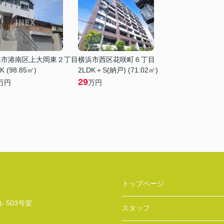
浜市港南区上大岡東２丁目
横浜市西区花咲町６丁目
K (98.85㎡)
2LDK＋S(納戸) (71.02㎡)
29
万円
万円
トップページ
 503号室
スタッフ