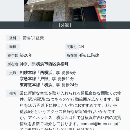
【外観】
- 管理/共益費 -
賃料
-
1R
面積
間取り
築20年
4階/11階建
築年数
所在階
神奈川県
横浜市西区
浜松町
所在地
相鉄本線
「
西横浜
」駅 徒歩5分
交通
京急本線
「
戸部
」駅 徒歩11分
東海道本線
「
横浜
」駅 徒歩24分
常に新鮮な空気を取り入れられる通風良好な間取りの物
備考
件。駅が周辺に2つあるので行動範囲が広がります。賃
料を10万円以下に抑えたい方におすすめです。駅から
徒歩5分というアクセス良好な駅近物件はいかがです
か。アイネックス 横浜西口店では横浜市西区内の賃貸
情報を多数ご紹介しております。contact@in-ex.co.jpに
てご要望やこだわりなどお申し付け下さい。