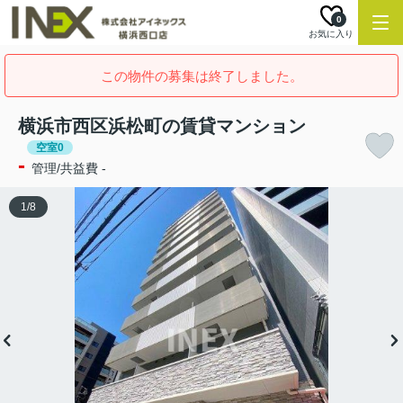
0
お気に入り
この物件の募集は終了しました。
横浜市西区浜松町の賃貸マンション
空室0
-
管理/共益費 -
1
/
8