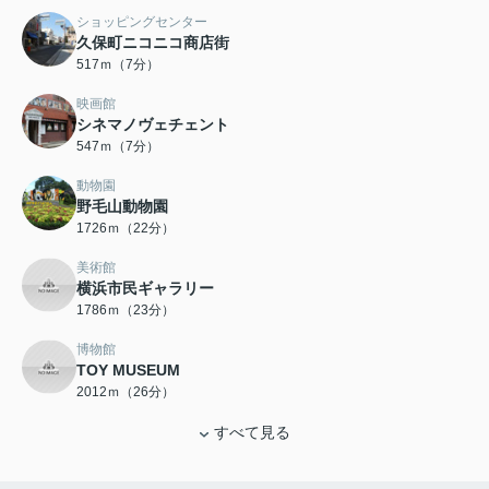
ショッピングセンター
久保町ニコニコ商店街
517ｍ（7分）
映画館
シネマノヴェチェント
547ｍ（7分）
動物園
野毛山動物園
1726ｍ（22分）
美術館
横浜市民ギャラリー
1786ｍ（23分）
博物館
TOY MUSEUM
2012ｍ（26分）
すべて見る