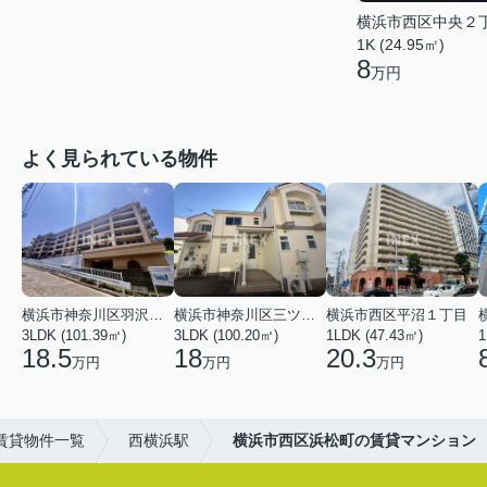
横浜市西区中央２
1K (24.95㎡)
8
万円
よく見られている物件
横浜市神奈川区羽沢南１丁目
横浜市神奈川区三ツ沢上町
横浜市西区平沼１丁目
3LDK (101.39㎡)
3LDK (100.20㎡)
1LDK (47.43㎡)
1
18.5
18
20.3
万円
万円
万円
賃貸物件一覧
西横浜駅
横浜市西区浜松町の賃貸マンション