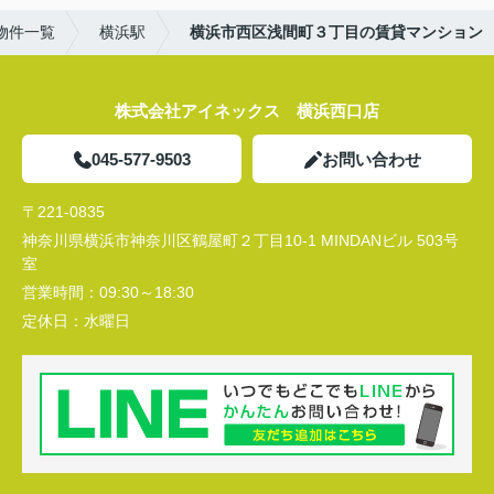
物件一覧
横浜駅
横浜市西区浅間町３丁目の賃貸マンション
株式会社アイネックス 横浜西口店
045-577-9503
お問い合わせ
〒221-0835
神奈川県横浜市神奈川区鶴屋町２丁目10-1 MINDANビル 503号
室
営業時間：
09:30～18:30
定休日：
水曜日