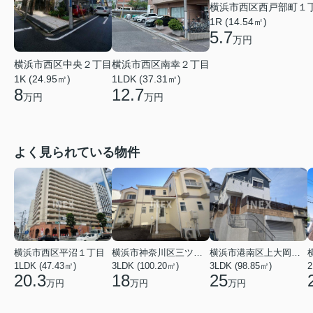
横浜市西区西戸部町１
1R (14.54㎡)
5.7
万円
横浜市西区南幸２丁目
横浜市西区中央２丁目
1LDK (37.31㎡)
1K (24.95㎡)
12.7
8
万円
万円
よく見られている物件
横浜市西区平沼１丁目
横浜市神奈川区三ツ沢上町
横浜市港南区上大岡東２丁目
1LDK (47.43㎡)
3LDK (100.20㎡)
3LDK (98.85㎡)
20.3
18
25
万円
万円
万円