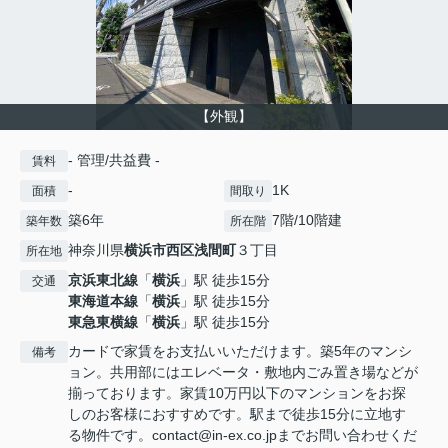
【外観】
- 管理/共益費 -
賃料
-
1K
面積
間取り
築6年
7階/10階建
築年数
所在階
神奈川県
横浜市西区
浅間町
３丁目
所在地
京浜東北線
「
横浜
」駅 徒歩15分
交通
東海道本線
「
横浜
」駅 徒歩15分
東急東横線
「
横浜
」駅 徒歩15分
カードで家賃をお支払いいただけます。築5年のマンシ
備考
ョン。共用部にはエレベータ・敷地内ごみ置き場などが
揃っております。家賃10万円以下のマンションをお探
しのお客様におすすめです。駅まで徒歩15分に立地す
る物件です。contact@in-ex.co.jpまでお問い合わせくだ