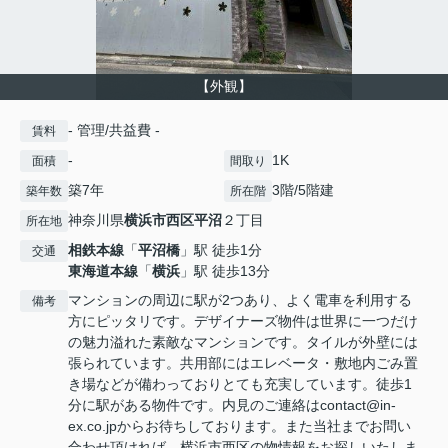
【外観】
- 管理/共益費 -
賃料
-
1K
面積
間取り
築7年
3階/5階建
築年数
所在階
神奈川県
横浜市西区
平沼
２丁目
所在地
相鉄本線
「
平沼橋
」駅 徒歩1分
交通
東海道本線
「
横浜
」駅 徒歩13分
マンションの周辺に駅が2つあり、よく電車を利用する
備考
方にピッタリです。デザイナーズ物件は世界に一つだけ
の魅力溢れた素敵なマンションです。タイルが外壁には
張られています。共用部にはエレベータ・敷地内ごみ置
き場などが備わっておりとても充実しています。徒歩1
分に駅がある物件です。内見のご連絡はcontact@in-
ex.co.jpからお待ちしております。また当社までお問い
合わせ頂ければ、横浜市西区の物情報をお探しいたしま