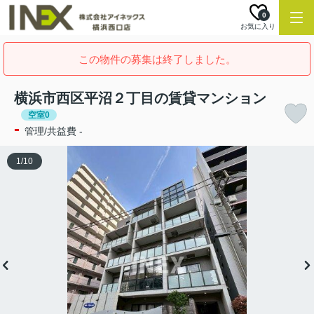
0
お気に入り
この物件の募集は終了しました。
横浜市西区平沼２丁目の賃貸マンション
空室0
-
管理/共益費 -
1
/
10