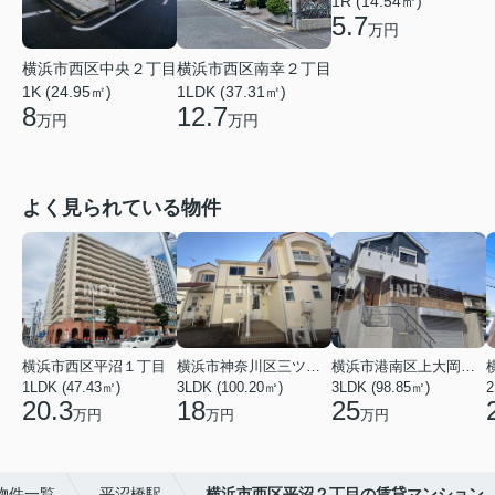
1R (14.54㎡)
5.7
万円
横浜市西区南幸２丁目
横浜市西区中央２丁目
1LDK (37.31㎡)
1K (24.95㎡)
12.7
8
万円
万円
よく見られている物件
横浜市西区平沼１丁目
横浜市神奈川区三ツ沢上町
横浜市港南区上大岡東２丁目
1LDK (47.43㎡)
3LDK (100.20㎡)
3LDK (98.85㎡)
20.3
18
25
万円
万円
万円
物件一覧
平沼橋駅
横浜市西区平沼２丁目の賃貸マンション