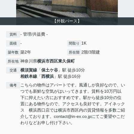
【外観パース】
- 管理/共益費 -
賃料
-
1K
面積
間取り
築2年
2階/3階建
築年数
所在階
神奈川県
横浜市西区
東久保町
所在地
横須賀線
「
保土ケ谷
」駅 徒歩10分
交通
相鉄本線
「
西横浜
」駅 徒歩16分
こちらの物件はアパートです。風通しが良好なので、い
備考
つでも新鮮な空気がはいってきます。賃料を10万円以
下に抑えたい方におすすめです。駅から徒歩10分の位
置にある物件なので、アクセスも良好です。アイネック
ス 横浜西口店では横浜市西区内の賃貸情報を多数ご紹
介しております。contact@in-ex.co.jpにてご要望やこだ
わりなどお申し付け下さい。