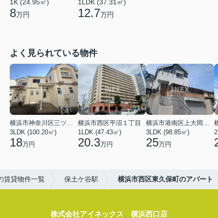
1LDK (37.31㎡)
1K (24.95㎡)
12.7
8
万円
万円
よく見られている物件
横浜市神奈川区三ツ沢上町
横浜市西区平沼１丁目
横浜市港南区上大岡東２丁目
3LDK (100.20㎡)
1LDK (47.43㎡)
3LDK (98.85㎡)
18
20.3
25
万円
万円
万円
の賃貸物件一覧
保土ケ谷駅
横浜市西区東久保町のアパート
株式会社アイネックス 横浜西口店