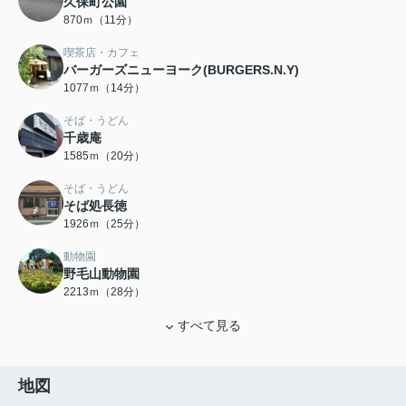
久保町公園
870ｍ（11分）
喫茶店・カフェ
バーガーズニューヨーク(BURGERS.N.Y)
1077ｍ（14分）
そば・うどん
千歳庵
1585ｍ（20分）
そば・うどん
そば処長徳
1926ｍ（25分）
動物園
野毛山動物園
2213ｍ（28分）
すべて見る
地図