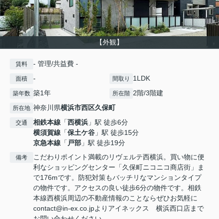
【外観】
- 管理/共益費 -
賃料
-
1LDK
面積
間取り
築1年
2階/3階建
築年数
所在階
神奈川県
横浜市西区
久保町
所在地
相鉄本線
「
西横浜
」駅 徒歩6分
交通
横須賀線
「
保土ケ谷
」駅 徒歩15分
京急本線
「
戸部
」駅 徒歩19分
こだわりポイント満載のリヴェルテ西横浜。買い物に便
備考
利なショッピングセンター「久保町ニコニコ商店街」ま
で176mです。防犯対策もバッチリなマンションタイプ
の物件です。アクセスの良い徒歩6分の物件です。相鉄
本線西横浜周辺の不動産情報のことならぜひお気軽に
contact@in-ex.co.jpよりアイネックス 横浜西口店まで
お問い合わせください。