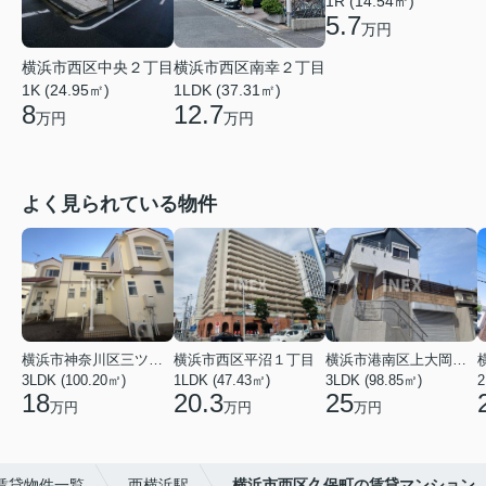
1R (14.54㎡)
5.7
万円
横浜市西区南幸２丁目
横浜市西区中央２丁目
1LDK (37.31㎡)
1K (24.95㎡)
12.7
8
万円
万円
よく見られている物件
横浜市神奈川区三ツ沢上町
横浜市西区平沼１丁目
横浜市港南区上大岡東２丁目
3LDK (100.20㎡)
1LDK (47.43㎡)
3LDK (98.85㎡)
18
20.3
25
万円
万円
万円
賃貸物件一覧
西横浜駅
横浜市西区久保町の賃貸マンション