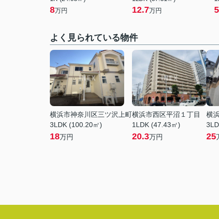
8
12.7
5
万円
万円
よく見られている物件
横浜市神奈川区三ツ沢上町
横浜市西区平沼１丁目
横
3LDK (100.20㎡)
1LDK (47.43㎡)
3LD
18
20.3
25
万円
万円