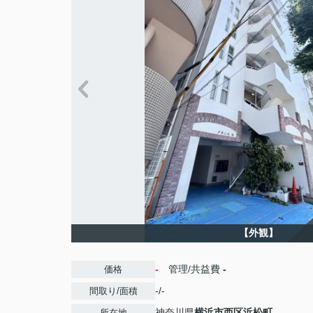
【外観】
-
管理/共益費
-
価格
-/-
間取り/面積
神奈川県
横浜市西区
浜松町
所在地