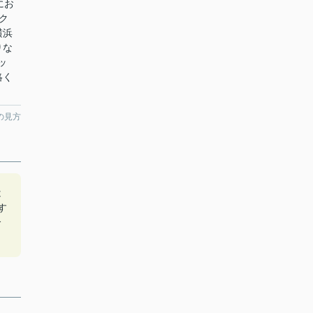
にお
ク
横浜
りな
ッ
絡く
の見方
は
す
合