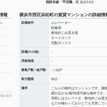
相鉄本線
「
平沼橋
」駅 徒歩14分
情報
横浜市西区浜松町の賃貸マンションの詳細情
ン
設備条件
エレベーター
駐輪場
敷地内ごみ置き場
オートロック
宅配ボックス
設備(その他)
-
用途地域
-
募集戸数 / 総戸数
- / 18戸
取引態様
仲介
備考
こちらの物件はマンションです。移
囲が広がる2駅利用可能な物件です。
情報の見方
用部にはエレベータ・敷地内ごみ置
などが備わっておりとても充実して