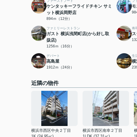
ファーストフード
フ
ケンタッキーフライドチキン サミ
モ
ット横浜岡野店
9
894ｍ（12分）
ファミリーレストラン
寿
ガスト 横浜浅間町店(から好し取
ス
扱店)
1
1256ｍ（16分）
デパート
生
高島屋
横
1912ｍ（24分）
2
近隣の物件
横浜市西区中央２丁目
横浜市西区南幸２丁目
1K (24.95㎡)
1LDK (37.31㎡)
1