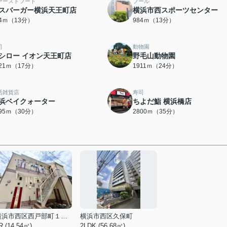
ァーストフード
プール
スバーガー横浜天王町店
横浜市西スポーツセンター
84ｍ（13分）
984ｍ（13分）
司
動物園
シロー イオン天王町店
野毛山動物園
321ｍ（17分）
1911ｍ（24分）
活雑貨店
寿司
浜ベイクォーター
ちよだ鮨 横浜橋店
395ｍ（30分）
2800ｍ（35分）
横浜市西区西戸部町１丁目
横浜市西区久保町
R (14.54㎡)
2LDK (56.68㎡)