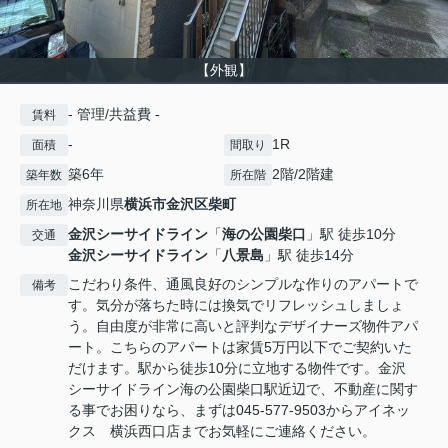
【外観】
- 管理/共益費 -
賃料
-
1R
面積
間取り
築6年
2階/2階建
築年数
所在階
神奈川県
横浜市金沢区
柴町
所在地
金沢シーサイドライン
「
海の公園柴口
」駅 徒歩10分
交通
金沢シーサイドライン
「
八景島
」駅 徒歩14分
こだわり条件、通風良好のシンプルな作りのアパートで
備考
す。気分が落ちた時には換気でリフレッシュしましょ
う。自由度が非常に高いと評判なデザイナーズ物件アパ
ート。こちらのアパートは家賃5万円以下でご契約いた
だけます。駅から徒歩10分に立地する物件です。金沢
シーサイドライン海の公園柴口駅近辺で、不動産に関す
る事でお困りなら、まずは045-577-9503からアイネッ
クス 横浜西口店までお気軽にご連絡ください。