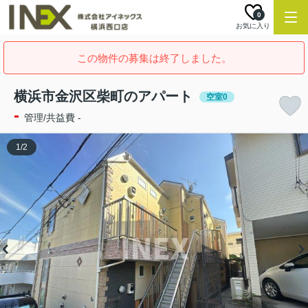
0
お気に入り
この物件の募集は終了しました。
横浜市金沢区柴町のアパート
空室0
-
管理/共益費 -
1
/
2