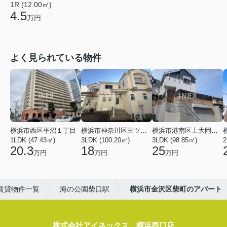
1R (12.00㎡)
4.5
万円
よく見られている物件
横浜市西区平沼１丁目
横浜市神奈川区三ツ沢上町
横浜市港南区上大岡東２丁目
1LDK (47.43㎡)
3LDK (100.20㎡)
3LDK (98.85㎡)
20.3
18
25
万円
万円
万円
賃貸物件一覧
海の公園柴口駅
横浜市金沢区柴町のアパート
株式会社アイネックス 横浜西口店