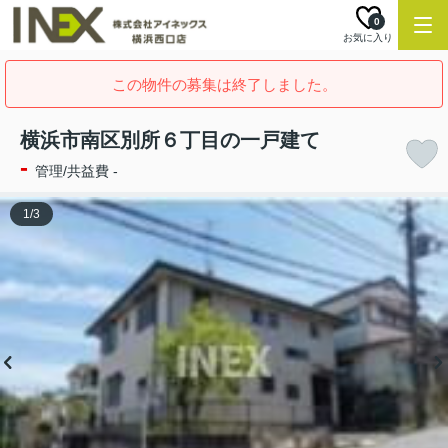
0
お気に入り
この物件の募集は終了しました。
横浜市南区別所６丁目の一戸建て
-
管理/共益費 -
1
/
3