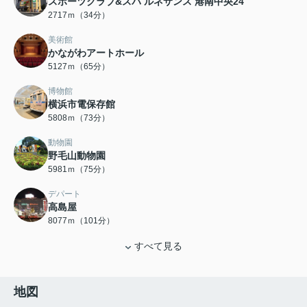
スポーツクラブ&スパ ルネサンス 港南中央24
2717ｍ（34分）
美術館
かながわアートホール
5127ｍ（65分）
博物館
横浜市電保存館
5808ｍ（73分）
動物園
野毛山動物園
5981ｍ（75分）
デパート
高島屋
8077ｍ（101分）
すべて見る
地図