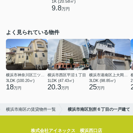
1K (20.58㎡)
9.8
万円
よく見られている物件
横浜市神奈川区三ツ沢上町
横浜市西区平沼１丁目
横浜市港南区上大岡東２丁目
3LDK (100.20㎡)
1LDK (47.43㎡)
3LDK (98.85㎡)
18
20.3
25
万円
万円
万円
横浜市南区の賃貸物件一覧
横浜市南区別所６丁目の一戸建て
株式会社アイネックス 横浜西口店