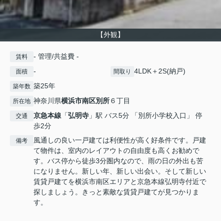
【外観】
- 管理/共益費 -
賃料
-
4LDK＋2S(納戸)
面積
間取り
築25年
築年数
神奈川県
横浜市南区
別所
６丁目
所在地
京急本線
「
弘明寺
」駅 バス5分 「別所小学校入口」 停
交通
歩2分
風通しの良い一戸建ては利便性が高く好条件です。戸建
備考
て物件は、室内のレイアウトの自由度も高くお勧めで
す。バス停から徒歩3分圏内なので、雨の日の外出も苦
になりません。新しい年、新しい出会い。そして新しい
賃貸戸建てを横浜市南区エリアと京急本線弘明寺付近で
探しましょう。きっと素敵な賃貸戸建てが見つかりま
す。