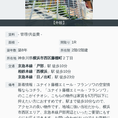
【外観】
- 管理/共益費 -
賃料
-
1R
面積
間取り
築8年
2階/2階建
築年数
所在階
神奈川県
横浜市西区
藤棚町
２丁目
所在地
京急本線
「
戸部
」駅 徒歩10分
交通
相鉄本線
「
西横浜
」駅 徒歩10分
京急本線
「
日ノ出町
」駅 徒歩23分
新着情報：ユナイト藤棚エミール・フランソワの空室情
備考
報ならコチラ。「ユナイト藤棚エミール・フランソワ」
のここがイチオシ。こちらの物件は家賃を5万円以下に
抑えたい方におすすめです。駅まで徒歩10分なので、
アクセスの良い物件です。地域に強い当社だから、横浜
市西区エリア、京急本線戸部周辺といったご要望にもす
ぐにお応えできます。お問い合わせはいつでもお気軽に