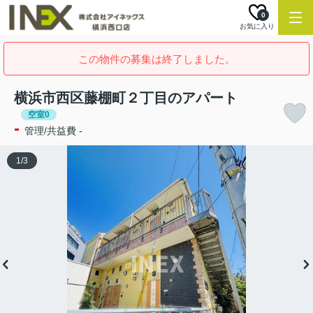
0
お気に入り
この物件の募集は終了しました。
横浜市西区藤棚町２丁目のアパート
空室0
-
管理/共益費 -
1
/
3