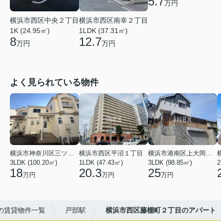
5.7
万円
横浜市西区南幸２丁目
横浜市西区中央２丁目
1LDK (37.31㎡)
1K (24.95㎡)
12.7
8
万円
万円
よく見られている物件
横浜市神奈川区三ツ沢上町
横浜市西区平沼１丁目
横浜市港南区上大岡東２丁目
3LDK (100.20㎡)
1LDK (47.43㎡)
3LDK (98.85㎡)
18
20.3
25
万円
万円
万円
の賃貸物件一覧
戸部駅
横浜市西区藤棚町２丁目のアパート