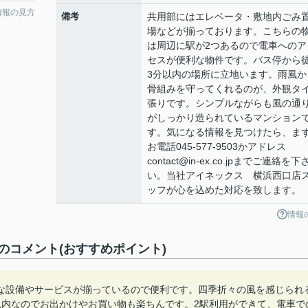
情報の見方
備考
共用部にはエレベータ・敷地内ごみ
場などが揃っております。こちらの
は周辺に駅が2つあるので電車へのア
セスが便利な物件です。バス停から
3分以内の場所に立地います。雨風か
骨組みを守ってくれるのが、外観タ
張りです。シンプルながらも風の通
がしっかり造られているマンション
す。気になる情報を見つけたら、ま
お電話045-577-9503かアドレス
contact@in-ex.co.jpまでご連絡を下
い。当社アイネックス 横浜西口店
ッフが心を込めた対応を致します。
情報
コメント(おすすめポイント)
な設備やサービスが揃っているので便利です。四季折々の風を感じられ
以内なのでお出かけやお買い物も楽ちんです。2駅利用ができて、電車で