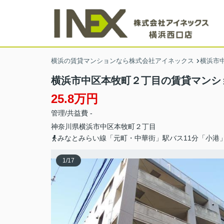
横浜の賃貸マンションなら株式会社アイネックス
横浜市
横浜市中区本牧町２丁目の賃貸マンシ
25.8万円
管理/共益費 -
神奈川県
横浜市中区
本牧町
２丁目
みなとみらい線「元町・中華街」駅バス11分「小港
1
/
17