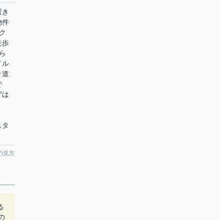
置き
物件
ク
徒歩
ら
イル
り道
で
ずは
さ
スタ
の見方
る
の