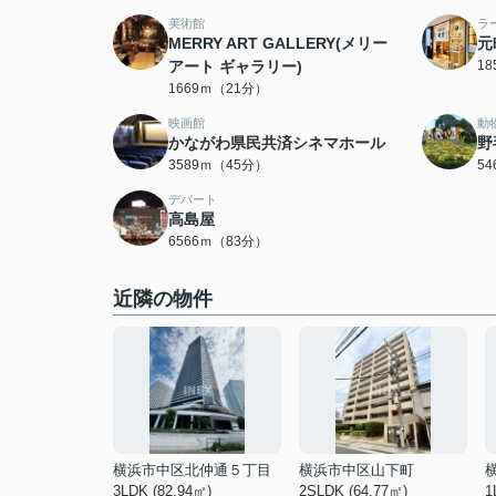
美術館
ラ
MERRY ART GALLERY(メリー
元
アート ギャラリー)
1
1669ｍ（21分）
映画館
動
かながわ県民共済シネマホール
野
3589ｍ（45分）
5
デパート
高島屋
6566ｍ（83分）
近隣の物件
横浜市中区北仲通５丁目
横浜市中区山下町
3LDK (82.94㎡)
2SLDK (64.77㎡)
1