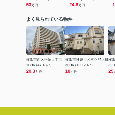
53
24.8
1
万円
万円
よく見られている物件
横浜市西区平沼１丁目
横浜市神奈川区三ツ沢上町
横
1LDK (47.43㎡)
3LDK (100.20㎡)
3LD
20.3
18
25
万円
万円