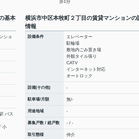
歩1分
の基本
横浜市中区本牧町２丁目の賃貸マンションの
情報
ンショ
設備条件
エレベーター
駐輪場
敷地内ごみ置き場
外観タイル張り
CATV
インターネット対応
オートロック
設備(その他)
-
駐車場/月額
無/-
用途地域
-
駅 バス
募集戸数 / 総戸数
- / -
「小
取引態様
仲介