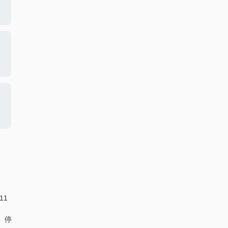
11
」 停