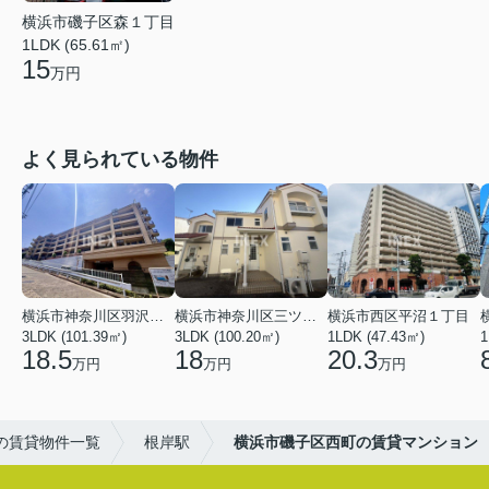
横浜市磯子区森１丁目
1LDK (65.61㎡)
15
万円
よく見られている物件
横浜市神奈川区羽沢南１丁目
横浜市神奈川区三ツ沢上町
横浜市西区平沼１丁目
3LDK (101.39㎡)
3LDK (100.20㎡)
1LDK (47.43㎡)
1
18.5
18
20.3
万円
万円
万円
の賃貸物件一覧
根岸駅
横浜市磯子区西町の賃貸マンション