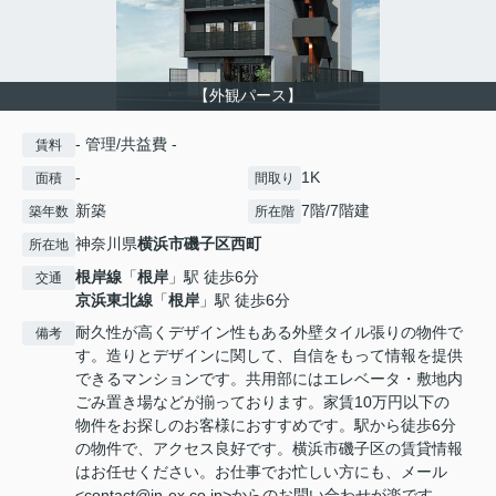
【外観パース】
- 管理/共益費 -
賃料
-
1K
面積
間取り
新築
7階/7階建
築年数
所在階
神奈川県
横浜市磯子区
西町
所在地
根岸線
「
根岸
」駅 徒歩6分
交通
京浜東北線
「
根岸
」駅 徒歩6分
耐久性が高くデザイン性もある外壁タイル張りの物件で
備考
す。造りとデザインに関して、自信をもって情報を提供
できるマンションです。共用部にはエレベータ・敷地内
ごみ置き場などが揃っております。家賃10万円以下の
物件をお探しのお客様におすすめです。駅から徒歩6分
の物件で、アクセス良好です。横浜市磯子区の賃貸情報
はお任せください。お仕事でお忙しい方にも、メール
<contact@in-ex.co.jp>からのお問い合わせが楽です。