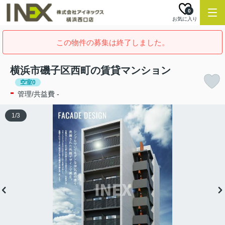
0
お気に入り
この物件の募集は終了しました。
横浜市磯子区西町の賃貸マンション
空室0
-
管理/共益費 -
1
/
3