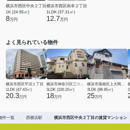
横浜市西区南幸２丁目
横浜市西区中央２丁目
1LDK (37.31㎡)
1K (24.95㎡)
12.7
8
万円
万円
よく見られている物件
横浜市西区平沼１丁目
横浜市神奈川区三ツ沢上町
横浜市港南区上大岡東２丁目
1LDK (47.43㎡)
3LDK (100.20㎡)
3LDK (98.85㎡)
20.3
18
25
万円
万円
万円
物件一覧
西横浜駅
横浜市西区中央２丁目の賃貸マンション