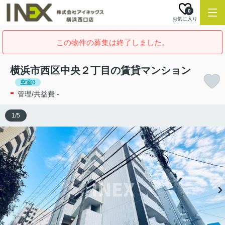
0
お気に入り
この物件の募集は終了しました。
横浜市西区中央２丁目の賃貸マンション
空室0
-
管理/共益費 -
1
/
5