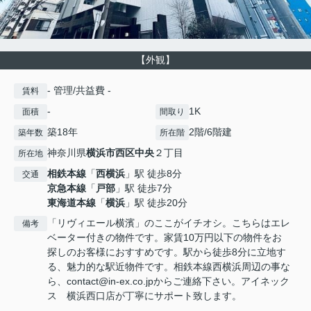
【外観】
- 管理/共益費 -
賃料
-
1K
面積
間取り
築18年
2階/6階建
築年数
所在階
神奈川県
横浜市西区
中央
２丁目
所在地
相鉄本線
「
西横浜
」駅 徒歩8分
交通
京急本線
「
戸部
」駅 徒歩7分
東海道本線
「
横浜
」駅 徒歩20分
「リヴィエール横濱」のここがイチオシ。こちらはエレ
備考
ベーター付きの物件です。家賃10万円以下の物件をお
探しのお客様におすすめです。駅から徒歩8分に立地す
る、魅力的な駅近物件です。相鉄本線西横浜周辺の事な
ら、contact@in-ex.co.jpからご連絡下さい。アイネック
ス 横浜西口店が丁寧にサポート致します。