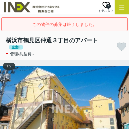
0
お気に入り
この物件の募集は終了しました。
横浜市鶴見区仲通３丁目のアパート
空室0
-
管理/共益費 -
1
/
2