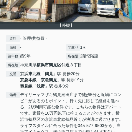
【外観】
- 管理/共益費 -
賃料
-
1R
面積
間取り
築9年
2階/2階建
築年数
所在階
神奈川県
横浜市鶴見区
仲通
３丁目
所在地
京浜東北線
「
鶴見
」駅 徒歩20分
交通
京急本線
「
京急鶴見
」駅 徒歩19分
鶴見線
「
浅野
」駅 徒歩9分
デイリーヤマザキ鶴見潮田店まで徒歩5分と近場にコン
備考
ビニがあるのもポイント。行く先に応じて経路を選べ
る、2駅利用可能な物件です。こちらの物件はアパート
です。家賃を10万円以下に抑えることができます。横
浜市鶴見区の京浜東北線鶴見近くが快適に過ごせます。
ライフスタイルに合った条件を045-577-9503から、当
社アイネックス 横浜西口店までお申し付け下さい。