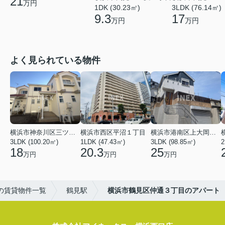
21
万円
3LDK (76.14㎡)
1DK (30.23㎡)
17
9.3
万円
万円
よく見られている物件
横浜市神奈川区三ツ沢上町
横浜市西区平沼１丁目
横浜市港南区上大岡東２丁目
3LDK (100.20㎡)
1LDK (47.43㎡)
3LDK (98.85㎡)
18
20.3
25
万円
万円
万円
の賃貸物件一覧
鶴見駅
横浜市鶴見区仲通３丁目のアパート