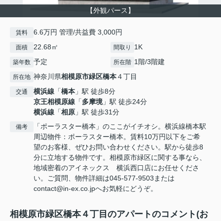
【外観パース】
6.6万円 管理/共益費 3,000円
賃料
22.68㎡
1K
面積
間取り
予定
1階/3階建
築年数
所在階
神奈川県
相模原市緑区
橋本
４丁目
所在地
横浜線
「
橋本
」駅 徒歩8分
交通
京王相模原線
「
多摩境
」駅 徒歩24分
横浜線
「
相原
」駅 徒歩31分
「ポーラスター橋本」のここがイチオシ。横浜線橋本駅
備考
周辺物件：ポーラスター橋本。賃料10万円以下をご希
望のお客様、ぜひお問い合わせください。駅から徒歩8
分に立地する物件です。相模原市緑区に関する事なら、
地域密着のアイネックス 横浜西口店にお任せくださ
い。ご質問、物件詳細は045-577-9503または
contact@in-ex.co.jpへお気軽にどうぞ。
相模原市緑区橋本４丁目のアパートのコメント(お