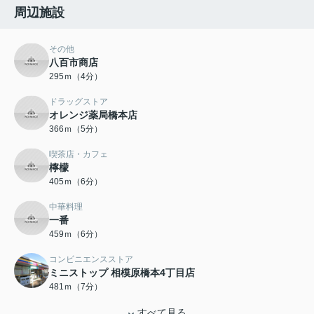
周辺施設
その他
八百市商店
295ｍ（4分）
ドラッグストア
オレンジ薬局橋本店
366ｍ（5分）
喫茶店・カフェ
檸檬
405ｍ（6分）
中華料理
一番
459ｍ（6分）
コンビニエンスストア
ミニストップ 相模原橋本4丁目店
481ｍ（7分）
すべて見る