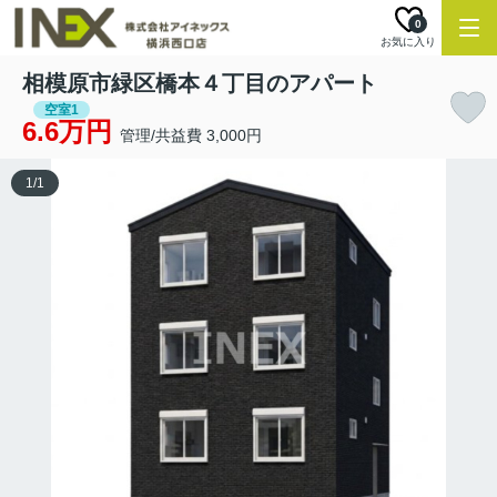
0
お気に入り
相模原市緑区橋本４丁目のアパート
空室1
6.6万円
管理/共益費 3,000円
1
/
1