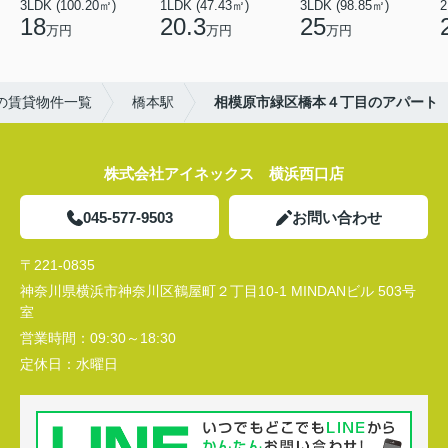
3LDK (100.20㎡)
1LDK (47.43㎡)
3LDK (98.85㎡)
18
20.3
25
万円
万円
万円
の賃貸物件一覧
橋本駅
相模原市緑区橋本４丁目のアパート
株式会社アイネックス 横浜西口店
045-577-9503
お問い合わせ
〒221-0835
神奈川県横浜市神奈川区鶴屋町２丁目10-1 MINDANビル 503号
室
営業時間：
09:30～18:30
定休日：
水曜日