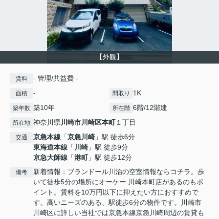
【外観】
- 管理/共益費 -
賃料
-
1K
面積
間取り
築10年
6階/12階建
築年数
所在階
神奈川県
川崎市川崎区
本町
１丁目
所在地
京急本線
「
京急川崎
」駅 徒歩6分
交通
東海道本線
「
川崎
」駅 徒歩9分
京急大師線
「
港町
」駅 徒歩12分
新着情報：ブランドール川治の空室情報ならコチラ。歩
備考
いて徒歩5分の場所にオーケー 川崎本町店があるのもポ
イント。賃料を10万円以下に抑えたい方におすすめで
す。高いニーズのある、駅徒歩6分の物件です。川崎市
川崎区に詳しい当社では京急本線京急川崎周辺の賃貸も