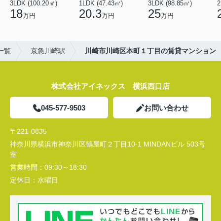
3LDK (100.20㎡)
1LDK (47.43㎡)
3LDK (98.85㎡)
18
20.3
25
万円
万円
万円
一覧
京急川崎駅
川崎市川崎区本町１丁目の賃貸マンション
株式会社アイネックス 横浜西口店
045-577-9503
お問い合わせ
〒221-0835
神奈川県横浜市神奈川区鶴屋町２丁目10-1 MINDANビル 503号
室
営業時間：
09:30～18:30
定休日：
水曜日