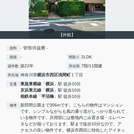
【外観】
- 管理/共益費 -
賃料
-
2LDK
面積
間取り
築22年
7階/11階建
築年数
所在階
神奈川県
横浜市西区
浅間町
１丁目
所在地
東急東横線
「
横浜
」駅 徒歩10分
交通
京浜東北線
「
横浜
」駅 徒歩10分
相鉄本線
「
平沼橋
」駅 徒歩10分
新田間公園まで306mです。こちらの物件はマンション
備考
です。シンプルながらも風の通り道がしっかり造られて
いる物件です。共用部には敷地内ごみ置き場・エレベー
タなどが揃っております。駅まで徒歩10分なので、ア
クセスの良い物件です。横浜市西区に特化したアイネッ