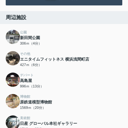
周辺施設
公園
新田間公園
306ｍ（4分）
その他
エニタイムフィットネス 横浜浅間町店
427ｍ（6分）
デパート
高島屋
996ｍ（13分）
博物館
原鉄道模型博物館
1569ｍ（20分）
美術館
日産 グローバル本社ギャラリー