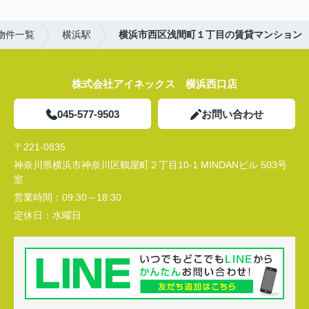
物件一覧
横浜駅
横浜市西区浅間町１丁目の賃貸マンション
株式会社アイネックス 横浜西口店
045-577-9503
お問い合わせ
〒221-0835
神奈川県横浜市神奈川区鶴屋町２丁目10-1 MINDANビル 503号
室
営業時間：
09:30～18:30
定休日：
水曜日