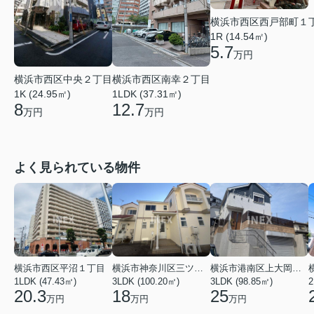
横浜市西区西戸部町１
1R (14.54㎡)
5.7
万円
横浜市西区南幸２丁目
横浜市西区中央２丁目
1LDK (37.31㎡)
1K (24.95㎡)
12.7
8
万円
万円
よく見られている物件
横浜市西区平沼１丁目
横浜市神奈川区三ツ沢上町
横浜市港南区上大岡東２丁目
1LDK (47.43㎡)
3LDK (100.20㎡)
3LDK (98.85㎡)
20.3
18
25
万円
万円
万円