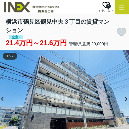
0
お気に入り
横浜市鶴見区鶴見中央３丁目の賃貸マン
ション
空室2
21.4万円～21.6万円
管理/共益費 20,000円
1
/
27