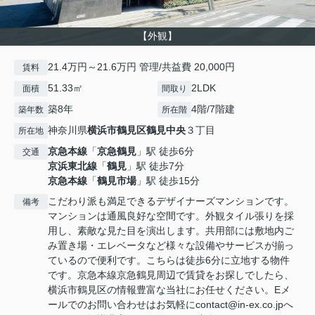
【外観】
21.4万円～21.6万円 管理/共益費 20,000円
賃料
51.33㎡
2LDK
面積
間取り
築8年
4階/7階建
築年数
所在階
神奈川県
横浜市鶴見区
鶴見中央
３丁目
所在地
京急本線
「
京急鶴見
」駅 徒歩6分
交通
京浜東北線
「
鶴見
」駅 徒歩7分
京急本線
「
鶴見市場
」駅 徒歩15分
こだわり派も満足できるデザイナーズマンションです。
備考
マンションは通風良好な空間です。外観タイル張りを採
用し、素敵な見た目を演出します。共用部には敷地内ご
み置き場・エレベータなど様々な設備やサービスが揃っ
ているので便利です。こちらは徒歩6分に立地する物件
です。京急本線京急鶴見周辺で賃貸をお探しでしたら、
横浜市鶴見区の情報豊富な当社にお任せください。Eメ
ールでのお問い合わせはお気軽にcontact@in-ex.co.jpへ