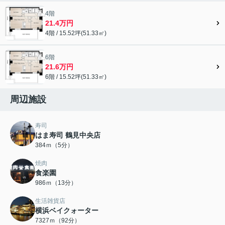
4階
21.4万円
4階 / 15.52坪(51.33㎡)
6階
21.6万円
6階 / 15.52坪(51.33㎡)
周辺施設
寿司
はま寿司 鶴見中央店
384ｍ（5分）
焼肉
食楽園
986ｍ（13分）
生活雑貨店
横浜ベイクォーター
7327ｍ（92分）