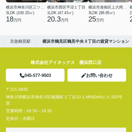
横浜市神奈川区三ツ沢上町
横浜市西区平沼１丁目
横浜市港南区上大岡東２丁目
3LDK (100.20㎡)
1LDK (47.43㎡)
3LDK (98.85㎡)
18
20.3
25
万円
万円
万円
京急鶴見駅
横浜市鶴見区鶴見中央３丁目の賃貸マンション
株式会社アイネックス 横浜西口店
045-577-9503
お問い合わせ
〒221-0835
神奈川県横浜市神奈川区鶴屋町２丁目10-1 MINDANビル 503号
室
営業時間：
09:30～18:30
定休日：
水曜日