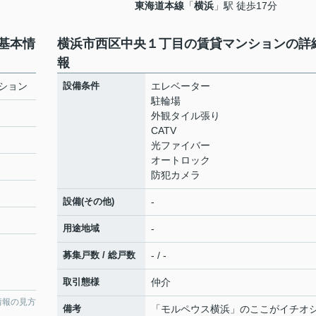
東海道本線
「
横浜
」駅 徒歩17分
基本情
横浜市西区中央１丁目の賃貸マンションの詳
報
ション
設備条件
エレベーター
駐輪場
外観タイル張り
CATV
光ファイバー
オートロック
防犯カメラ
設備(その他)
-
用途地域
-
募集戸数 / 総戸数
- / -
取引態様
仲介
情報の見方
備考
「モルペウス横浜」のここがイチオ