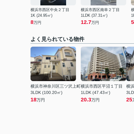
横浜市西区中央２丁目
横浜市西区南幸２丁目
1K (24.95㎡)
1LDK (37.31㎡)
1
8
12.7
5
万円
万円
よく見られている物件
横浜市神奈川区三ツ沢上町
横浜市西区平沼１丁目
横
3LDK (100.20㎡)
1LDK (47.43㎡)
3LD
18
20.3
25
万円
万円