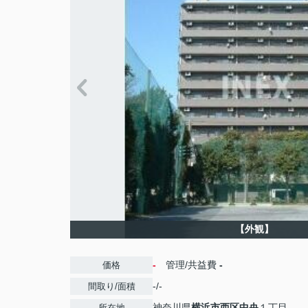
【外観】
-
管理/共益費
-
価格
-/-
間取り/面積
神奈川県
横浜市西区
中央
１丁目
所在地