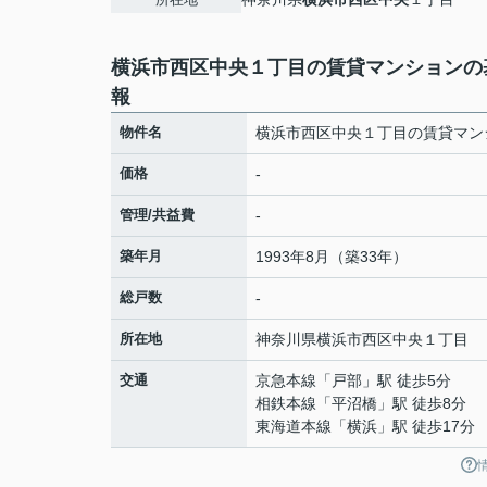
横浜市西区中央１丁目の賃貸マンションの
報
物件名
横浜市西区中央１丁目の賃貸マン
価格
-
管理/共益費
-
築年月
1993年8月（築33年）
総戸数
-
所在地
神奈川県
横浜市西区
中央
１丁目
交通
京急本線
「
戸部
」駅 徒歩5分
相鉄本線
「
平沼橋
」駅 徒歩8分
東海道本線
「
横浜
」駅 徒歩17分