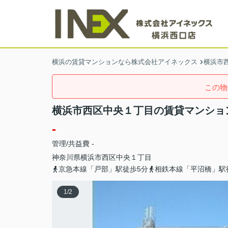
横浜の賃貸マンションなら株式会社アイネックス
横浜市
この物
横浜市西区中央１丁目の賃貸マンショ
-
管理/共益費 -
神奈川県
横浜市西区
中央
１丁目
京急本線「戸部」駅徒歩5分
相鉄本線「平沼橋」駅
1
/
2