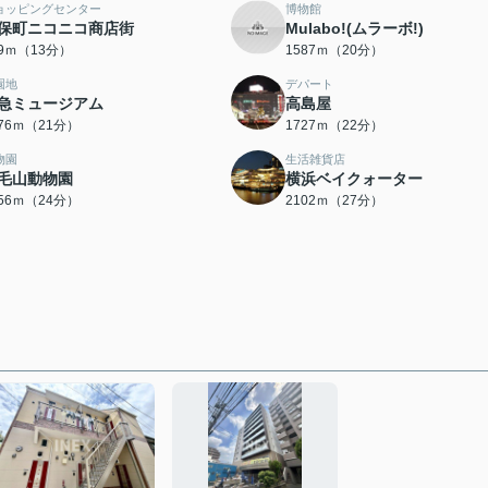
ョッピングセンター
博物館
保町ニコニコ商店街
Mulabo!(ムラーボ!)
69ｍ（13分）
1587ｍ（20分）
園地
デパート
急ミュージアム
高島屋
676ｍ（21分）
1727ｍ（22分）
物園
生活雑貨店
毛山動物園
横浜ベイクォーター
856ｍ（24分）
2102ｍ（27分）