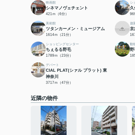
映画館
シ
シネマノヴェチェント
久
421ｍ（6分）
9
美術館
遊
ツタンカーメン・ミュージアム
京
1614ｍ（21分）
1
ショッピングセンター
動
ちぇるる野毛
野
1789ｍ（23分）
1
デパート
CIAL PLAT(シァル プラット) 東
神奈川
3717ｍ（47分）
近隣の物件