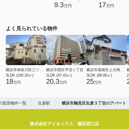
17
9.3
万円
万円
よく見られている物件
横浜市神奈川区三ツ沢上町
横浜市西区平沼１丁目
横浜市港南区上大岡東２丁目
3LDK (100.20㎡)
1LDK (47.43㎡)
3LDK (98.85㎡)
18
20.3
25
万円
万円
万円
の賃貸物件一覧
生麦駅
横浜市鶴見区生麦３丁目のアパート
株式会社アイネックス 横浜西口店