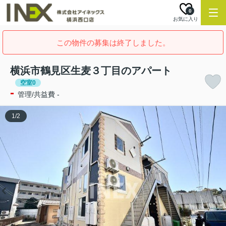
0
お気に入り
この物件の募集は終了しました。
横浜市鶴見区生麦３丁目のアパート
空室0
-
管理/共益費 -
1
/
2