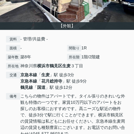
【外観】
- 管理/共益費 -
賃料
-
1R
面積
間取り
築8年
1階/2階建
築年数
所在階
神奈川県
横浜市鶴見区
生麦
３丁目
所在地
京急本線
「
生麦
」駅 徒歩3分
交通
京急本線
「
花月総持寺
」駅 徒歩9分
鶴見線
「
国道
」駅 徒歩12分
こちらの物件はアパートです。タイル張りのきれいな外
備考
観も特徴の一つです。家賃10万円以下のアパートをお
探しのお客様におすすめです。高ニーズな駅近の物件
で、徒歩3分で駅に行くことができます。横浜市鶴見区
の賃貸情報は私どもにお任せください。京急本線生麦周
辺の賃貸も種類豊富にございます。お電話でのお問い合
わせは045-577-9503まで。