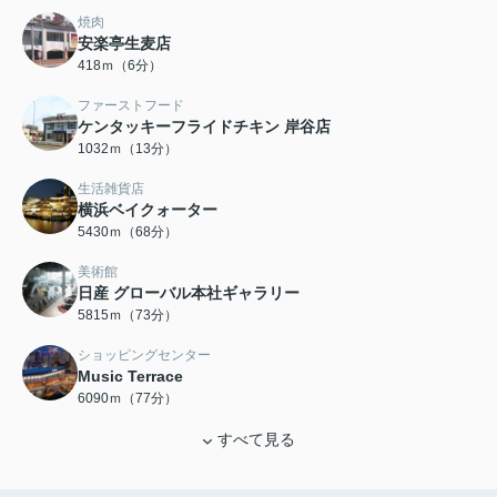
焼肉
安楽亭生麦店
418ｍ（6分）
ファーストフード
ケンタッキーフライドチキン 岸谷店
1032ｍ（13分）
生活雑貨店
横浜ベイクォーター
5430ｍ（68分）
美術館
日産 グローバル本社ギャラリー
5815ｍ（73分）
ショッピングセンター
Music Terrace
6090ｍ（77分）
すべて見る