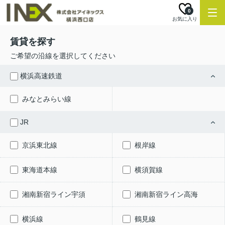
0
お気に入り
賃貸を探す
ご希望の沿線を選択してください
横浜高速鉄道
みなとみらい線
JR
京浜東北線
根岸線
東海道本線
横須賀線
湘南新宿ライン宇須
湘南新宿ライン高海
横浜線
鶴見線