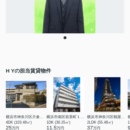
H Yの担当賃貸物件
横浜市神奈川区片倉３丁目
横浜市南区前里町１丁目
横浜市神奈川区鶴屋町１丁目
4DK (103.48㎡)
1DK (30.25㎡)
2LDK (55.48㎡)
1
25
11.5
37
万円
万円
万円