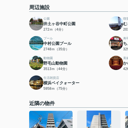
周辺施設
公園
喫
井土ヶ谷中町公園
む
272ｍ（4分）
2
プール
寿
中村公園プール
ち
2748ｍ（35分）
3
動物園
美
野毛山動物園
か
3513ｍ（44分）
4
生活雑貨店
横浜ベイクォーター
5958ｍ（75分）
近隣の物件