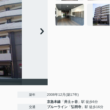
2008年12月(築17年)
築年
京急本線
「
井土ヶ谷
」駅 徒歩6分
ブルーライン
「
弘明寺
」駅 徒歩16分
交通