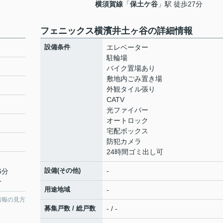
横須賀線
「
保土ケ谷
」駅 徒歩27分
フェニックス横濱井土ヶ谷の詳細情報
設備条件
エレベーター
駐輪場
バイク置場あり
敷地内ごみ置き場
外観タイル張り
CATV
光ファイバー
オートロック
宅配ボックス
防犯カメラ
24時間ゴミ出し可
設備(その他)
-
6分
分
用途地域
-
情報の見方
募集戸数 / 総戸数
- / -