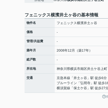
フェニックス横濱井土ヶ谷の基本情報
物件名
フェニックス横濱井土ヶ谷
価格
-
管理/共益費
-
築年月
2008年12月（築17年）
総戸数
-
所在地
神奈川県
横浜市南区
井土ケ谷上町
交通
京急本線
「
井土ヶ谷
」駅 徒歩6分
ブルーライン
「
弘明寺
」駅 徒歩1
横須賀線
「
保土ケ谷
」駅 徒歩27