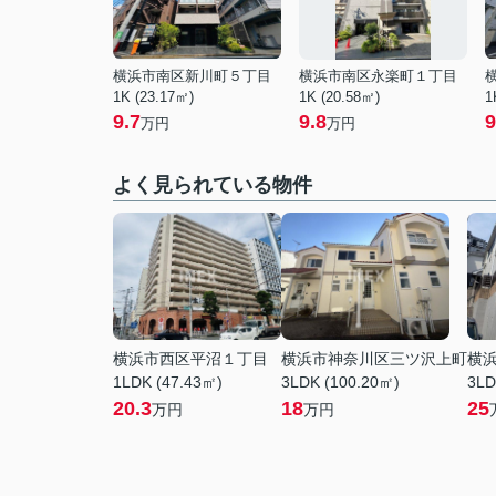
横浜市南区新川町５丁目
横浜市南区永楽町１丁目
1K (23.17㎡)
1K (20.58㎡)
1
9.7
9.8
9
万円
万円
よく見られている物件
横浜市西区平沼１丁目
横浜市神奈川区三ツ沢上町
横
1LDK (47.43㎡)
3LDK (100.20㎡)
3LD
20.3
18
25
万円
万円