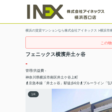
横浜の賃貸マンションなら株式会社アイネックス
横浜市
この物
フェニックス横濱井土ヶ谷
-
管理/共益費 -
神奈川県
横浜市南区
井土ケ谷上町
京急本線「井土ヶ谷」駅徒歩6分
ブルーライン「弘
1
/
4