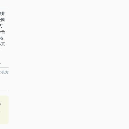
線井
公園
万
い合
地
ら京
う
。
の見方
の
急