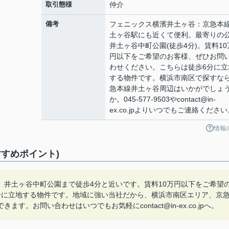
取引態様
仲介
備考
フェニックス横濱井土ヶ谷：京急本
土ヶ谷駅にも近くて便利。最寄りの
井土ヶ谷中町公園(徒歩4分)。賃料10
円以下をご希望のお客様、ぜひお問
わせください。こちらは徒歩6分に立
する物件です。横浜市南区で探すな
急本線井土ヶ谷周辺はいかがでしょ
か。045-577-9503やcontact@in-
ex.co.jpよりいつでもご連絡ください
情報
すめポイント)
。井土ヶ谷中町公園まで徒歩4分と近いです。賃料10万円以下をご希望
分に立地する物件です。地域に強い当社だから、横浜市南区エリア、京
。お問い合わせはいつでもお気軽にcontact@in-ex.co.jpへ。