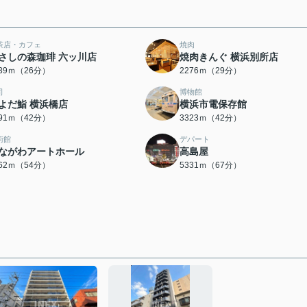
茶店・カフェ
焼肉
さしの森珈琲 六ッ川店
焼肉きんぐ 横浜別所店
039ｍ（26分）
2276ｍ（29分）
司
博物館
よだ鮨 横浜橋店
横浜市電保存館
291ｍ（42分）
3323ｍ（42分）
術館
デパート
ながわアートホール
高島屋
262ｍ（54分）
5331ｍ（67分）