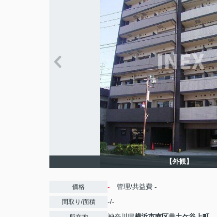
【外観】
-
管理/共益費
-
価格
-/-
間取り/面積
神奈川県
横浜市南区
井土ケ谷上町
所在地