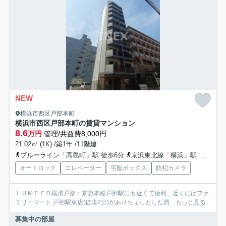
NEW
横浜市西区戸部本町
横浜市西区戸部本町の賃貸マンション
8.6
万円
管理/共益費8,000円
21.02㎡ (1K) /築1年 /11階建
ブルーライン「高島町」駅 徒歩6分
京浜東北線「横浜」駅 徒歩15分
オートロック
エレベーター
宅配ボックス
防犯カメラ
ＬＵＭＥＥＤ横濱戸部：京急本線戸部駅にも近くて便利。近くにはファ
ミリーマート 戸部駅東店(徒歩2分)がありちょっとした買...
もっと見る
募集中の部屋