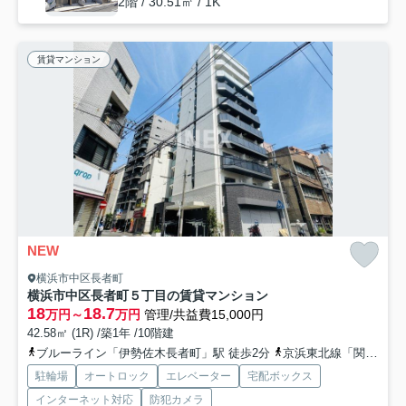
2階 / 30.51㎡ / 1K
賃貸マンション
NEW
横浜市中区長者町
横浜市中区長者町５丁目の賃貸マンション
18
18.7
万円～
万円
管理/共益費15,000円
42.58㎡ (1R) /築1年 /10階建
ブルーライン「伊勢佐木長者町」駅 徒歩2分
京浜東北線「関内」駅 徒歩8分
駐輪場
オートロック
エレベーター
宅配ボックス
インターネット対応
防犯カメラ