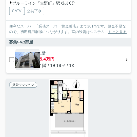
ブルーライン「吉野町」駅 徒歩6分
CATV
公共下水
便利なスーパー「業務スーパー 黄金町店」まで361mです。敷金不要な
ので、初期費用削減につながります。室内設備はシステム...
もっと見る
募集中の部屋
1階
5.4万円
1階 / 19.18㎡ / 1K
賃貸マンション