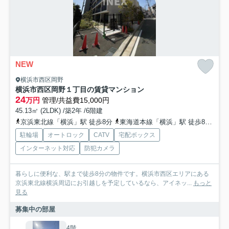
NEW
横浜市西区岡野
横浜市西区岡野１丁目の賃貸マンション
24
万円
管理/共益費15,000円
45.13㎡ (2LDK) /築2年 /6階建
京浜東北線「横浜」駅 徒歩8分
東海道本線「横浜」駅 徒歩8分
東
駐輪場
オートロック
CATV
宅配ボックス
インターネット対応
防犯カメラ
暮らしに便利な、駅まで徒歩8分の物件です。横浜市西区エリアにある
京浜東北線横浜周辺にお引越しを予定しているなら、アイネッ...
もっと
見る
募集中の部屋
4階