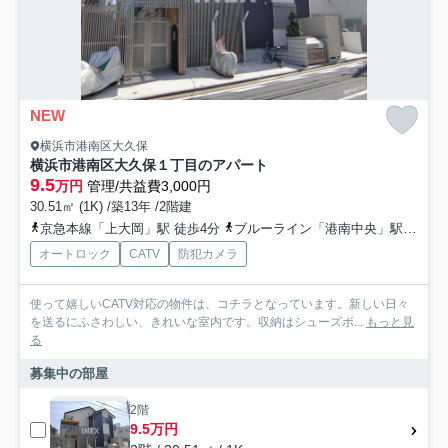
NEW
横浜市港南区大久保
横浜市港南区大久保１丁目のアパート
9.5
万円
管理/共益費3,000円
30.51㎡ (1K) /築13年 /2階建
京急本線「上大岡」駅 徒歩4分
ブルーライン「港南中央」駅 徒歩17分
オートロック
CATV
防犯カメラ
使って嬉しいCATV対応の物件は、コチラとなっています。新しい日々
を送るにふさわしい、きれいな室内です。収納はシューズボ...
もっと見
る
募集中の部屋
2階
9.5万円