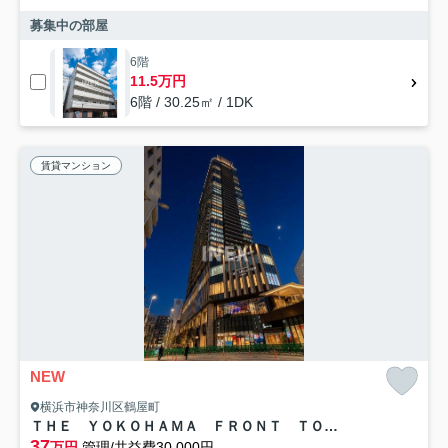
募集中の部屋
6階
11.5万円
6階 / 30.25㎡ / 1DK
賃貸マンション
NEW
横浜市神奈川区鶴屋町
ＴＨＥ ＹＯＫＯＨＡＭＡ ＦＲＯＮＴ ＴＯＷＥＲ
37
万円
管理/共益費30,000円