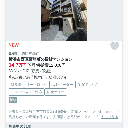
NEW
横浜市西区宮崎町
横浜市西区宮崎町の賃貸マンション
14.7
万円
管理/共益費12,000円
33.61㎡ (1K) /新築 /5階建
京浜東北線「桜木町」駅 徒歩7分
駐輪場
オートロック
エレベーター
宅配ボックス
インターネット対応
防犯カメラ
新築
最寄りの公園野毛三丁目公園(徒歩5分)。新築マンションです。きれいで
気持ちがいい新築物件です。共用部には宅配ボックス・ゴ...
もっと見る
募集中の部屋