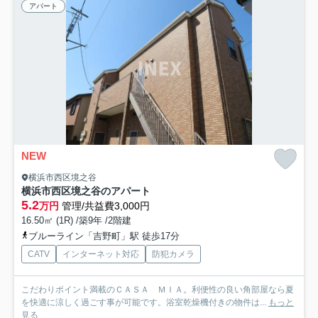
アパート
NEW
横浜市西区境之谷
横浜市西区境之谷のアパート
5.2
万円
管理/共益費3,000円
16.50㎡ (1R) /築9年 /2階建
ブルーライン「吉野町」駅 徒歩17分
CATV
インターネット対応
防犯カメラ
こだわりポイント満載のＣＡＳＡ ＭＩＡ。利便性の良い角部屋なら夏
を快適に涼しく過ごす事が可能です。浴室乾燥機付きの物件は...
もっと
見る