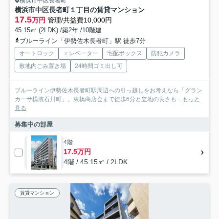
横浜市中区長者町
横浜市中区長者町１丁目の賃貸マンション
17.5
万円
管理/共益費10,000円
45.15㎡ (2LDK) /築2年 /10階建
ブルーライン「伊勢佐木長者町」駅 徒歩7分
オートロック
エレベーター
宅配ボックス
防犯カメラ
敷地内ごみ置き場
24時間ゴミ出し可
ブルーライン伊勢佐木長者町駅周辺への引っ越しをお考えなら「グラン
カーサ横濱石川町」。東橋商店会まで徒歩6分と立地の良さも...
もっと
見る
募集中の部屋
4階
17.5万円
4階 / 45.15㎡ / 2LDK
賃貸マンション