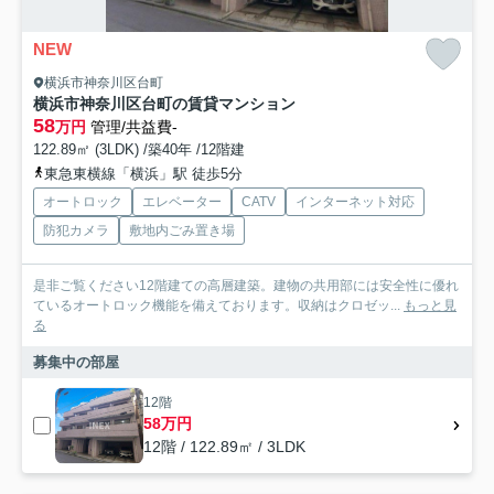
NEW
横浜市神奈川区台町
横浜市神奈川区台町の賃貸マンション
58
万円
管理/共益費-
122.89㎡ (3LDK) /築40年 /12階建
東急東横線「横浜」駅 徒歩5分
オートロック
エレベーター
CATV
インターネット対応
防犯カメラ
敷地内ごみ置き場
是非ご覧ください12階建ての高層建築。建物の共用部には安全性に優れ
ているオートロック機能を備えております。収納はクロゼッ...
もっと見
る
募集中の部屋
12階
58万円
12階 / 122.89㎡ / 3LDK