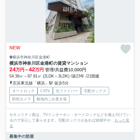
NEW
横浜市神奈川区金港町
横浜市神奈川区金港町の賃貸マンション
24
42
万円～
万円
管理/共益費10,000円
54.38㎡～97.91㎡ (2LDK～3LDK) /築23年 /21階建
京浜東北線「横浜」駅 徒歩5分
オートロック
CATV
光ファイバー
宅配ボックス
防犯カメラ
敷地内ごみ置き場
セキュリティ面は、TVインターホン・オートロックなどを備え付けてい
るので安心して暮らせます。宅配ボックスがあれば就寝中や...
もっと見
る
募集中の部屋