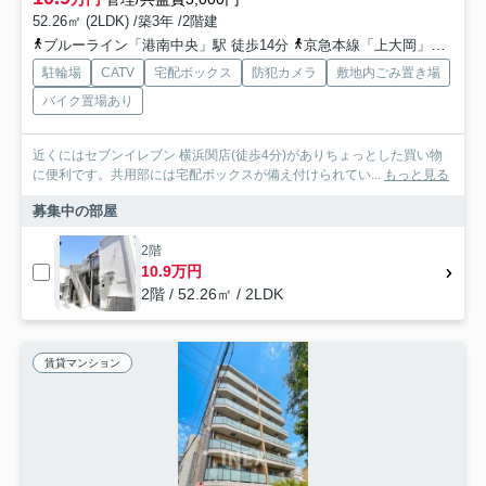
52.26㎡ (2LDK) /築3年 /2階建
ブルーライン「港南中央」駅 徒歩14分
京急本線「上大岡」駅 徒歩22分
駐輪場
CATV
宅配ボックス
防犯カメラ
敷地内ごみ置き場
バイク置場あり
近くにはセブンイレブン 横浜関店(徒歩4分)がありちょっとした買い物
に便利です。共用部には宅配ボックスが備え付けられてい...
もっと見る
募集中の部屋
2階
10.9万円
2階 / 52.26㎡ / 2LDK
賃貸マンション