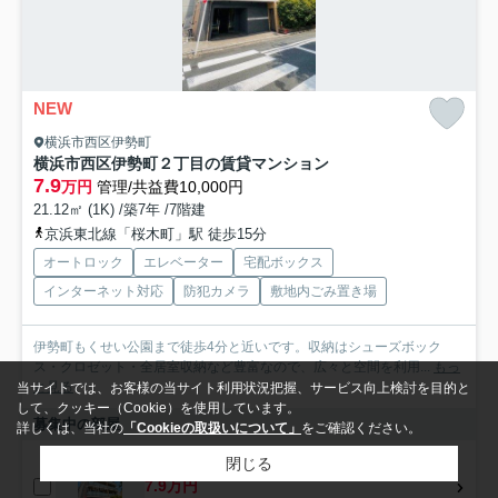
NEW
横浜市西区伊勢町
横浜市西区伊勢町２丁目の賃貸マンション
7.9
万円
管理/共益費10,000円
21.12㎡ (1K) /築7年 /7階建
京浜東北線「桜木町」駅 徒歩15分
オートロック
エレベーター
宅配ボックス
インターネット対応
防犯カメラ
敷地内ごみ置き場
伊勢町もくせい公園まで徒歩4分と近いです。収納はシューズボック
ス・クロゼット・全居室収納など豊富なので、広々と空間を利用...
もっ
と見る
当サイトでは、お客様の当サイト利用状況把握、サービス向上検討を目的と
して、クッキー（Cookie）を使用しています。
募集中の部屋
詳しくは、当社の
「Cookieの取扱いについて」
をご確認ください。
閉じる
4階
7.9万円