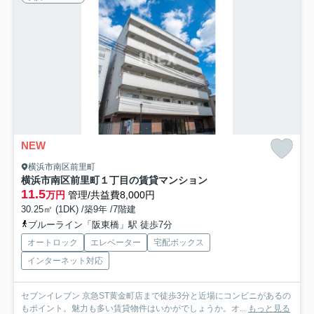
NEW
横浜市南区前里町
横浜市南区前里町１丁目の賃貸マンション
11.5
万円
管理/共益費8,000円
30.25㎡ (1DK) /築9年 /7階建
ブルーライン「阪東橋」駅 徒歩7分
オートロック
エレベーター
宅配ボックス
インターネット対応
セブンイレブン 京急ST黄金町店まで徒歩3分と近場にコンビニがあるの
もポイント。魅力も多い賃貸物件はいかがでしょうか。オ...
もっと見る