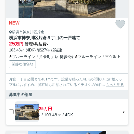
NEW
横浜市神奈川区片倉
横浜市神奈川区片倉３丁目の一戸建て
25
万円
管理/共益費-
103.48㎡ (4DK) /築27年 /2階建
ブルーライン「片倉町」駅 徒歩3分
ブルーライン「三ツ沢上町」駅 徒歩24分
閑静な住宅地
片倉一丁目公園まで481mです。設備が整った4DKの間取りは新婚カッ
プルにおすすめ。脱衣所も用意されているイチオシの物件...
もっと見る
募集中の部屋
25万円
- / 103.48㎡ / 4DK