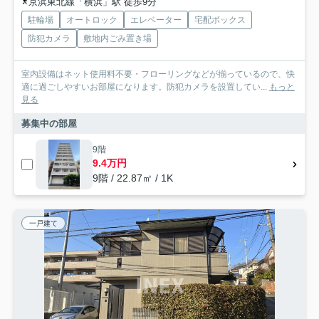
京浜東北線「横浜」駅 徒歩9分
駐輪場
オートロック
エレベーター
宅配ボックス
防犯カメラ
敷地内ごみ置き場
室内設備はネット使用料不要・フローリングなどが揃っているので、快
適に過ごしやすいお部屋になります。防犯カメラを設置してい...
もっと
見る
募集中の部屋
9階
9.4万円
9階 / 22.87㎡ / 1K
一戸建て