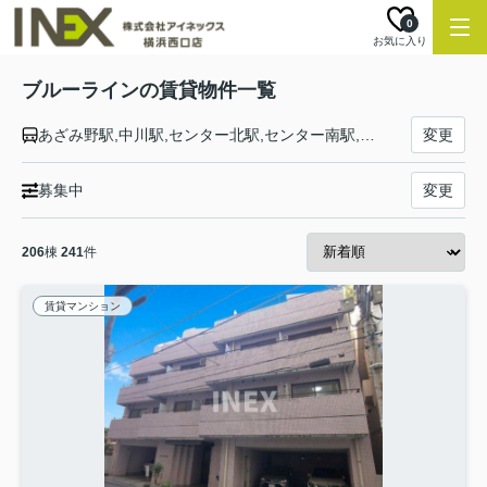
0
お気に入り
ブルーラインの賃貸物件一覧
あざみ野駅,中川駅,センター北駅,センター南駅,仲町台駅,新羽駅,北新横浜駅,新横浜駅,岸根公園駅,片倉町駅,三ツ沢上町駅,三ツ沢下町駅,横浜駅,高島町駅,桜木町駅,関内駅,伊勢佐木長者町駅,阪東橋駅,吉野町駅,蒔田駅,弘明寺駅,上大岡駅,港南中央駅,上永谷駅,下永谷駅,舞岡駅,戸塚駅,踊場駅,中田駅,立場駅,下飯田駅,湘南台駅
変更
募集中
変更
206
棟
241
件
賃貸マンション