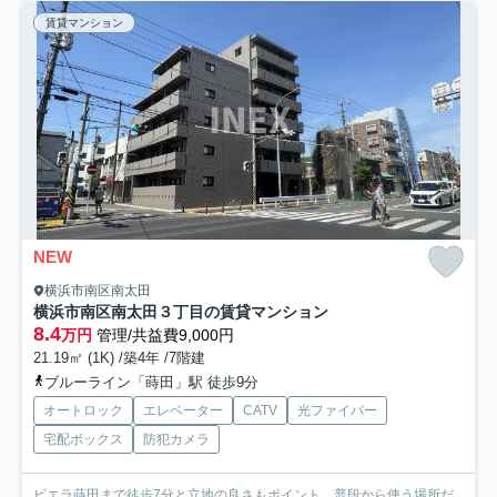
賃貸マンション
NEW
横浜市南区南太田
横浜市南区南太田３丁目の賃貸マンション
8.4
万円
管理/共益費9,000円
21.19㎡ (1K) /築4年 /7階建
ブルーライン「蒔田」駅 徒歩9分
オートロック
エレベーター
CATV
光ファイバー
宅配ボックス
防犯カメラ
ビエラ蒔田まで徒歩7分と立地の良さもポイント。普段から使う場所だ