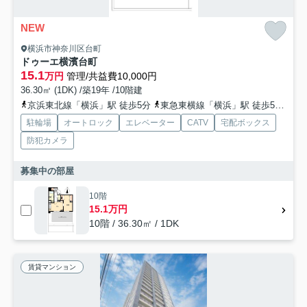
NEW
横浜市神奈川区台町
ドゥーエ横濱台町
15.1
万円
管理/共益費10,000円
36.30㎡ (1DK) /築19年 /10階建
京浜東北線「横浜」駅 徒歩5分
東急東横線「横浜」駅 徒歩5分
東
駐輪場
オートロック
エレベーター
CATV
宅配ボックス
防犯カメラ
募集中の部屋
10階
15.1万円
10階 / 36.30㎡ / 1DK
賃貸マンション