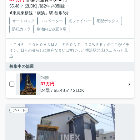
55.48㎡ (2LDK) /築2年 /43階建
東急東横線「横浜」駅 徒歩3分
オートロック
エレベーター
光ファイバー
宅配ボックス
防犯カメラ
敷地内ごみ置き場
「ＴＨＥ ＹＯＫＯＨＡＭＡ ＦＲＯＮＴ ＴＯＷＥＲ」のここがイチ
オシ。日々の暮らしに便利なまいばすけっと 横浜駅北店(ス...
もっと見
る
募集中の部屋
24階
37万円
24階 / 55.48㎡ / 2LDK
アパート