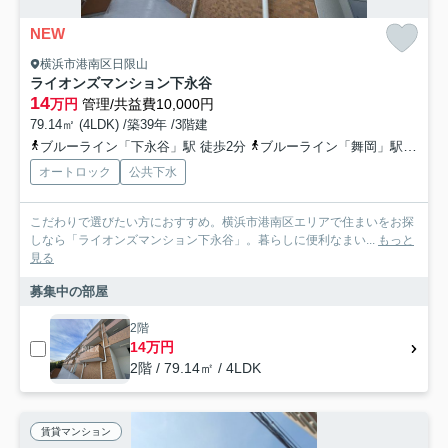
NEW
横浜市港南区日限山
ライオンズマンション下永谷
14
万円
管理/共益費10,000円
79.14㎡ (4LDK) /築39年 /3階建
ブルーライン「下永谷」駅 徒歩2分
ブルーライン「舞岡」駅 徒歩14分
オートロック
公共下水
こだわりで選びたい方におすすめ。横浜市港南区エリアで住まいをお探
しなら「ライオンズマンション下永谷」。暮らしに便利なまい...
もっと
見る
募集中の部屋
2階
14万円
2階 / 79.14㎡ / 4LDK
賃貸マンション