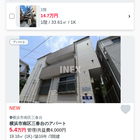
1階
14.7万円
1階 / 33.61㎡ / 1K
アパート
NEW
横浜市南区三春台
横浜市南区三春台のアパート
5.4
万円
管理/共益費4,000円
19.18㎡ (1K) /築16年 /3階建