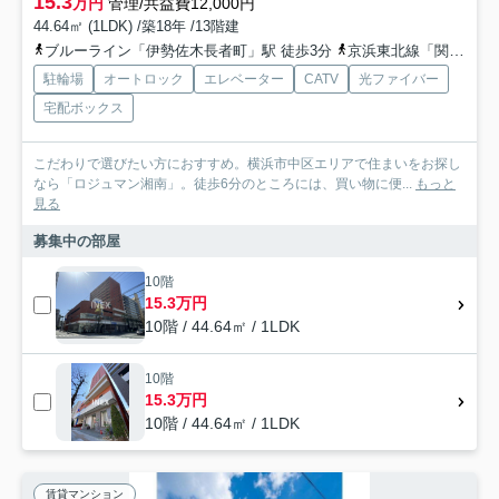
15.3
万円
管理/共益費12,000円
44.64㎡ (1LDK) /築18年 /13階建
ブルーライン「伊勢佐木長者町」駅 徒歩3分
京浜東北線「関内」駅 徒歩9分
駐輪場
オートロック
エレベーター
CATV
光ファイバー
宅配ボックス
こだわりで選びたい方におすすめ。横浜市中区エリアで住まいをお探し
なら「ロジュマン湘南」。徒歩6分のところには、買い物に便...
もっと
見る
募集中の部屋
10階
15.3万円
10階 / 44.64㎡ / 1LDK
10階
15.3万円
10階 / 44.64㎡ / 1LDK
賃貸マンション