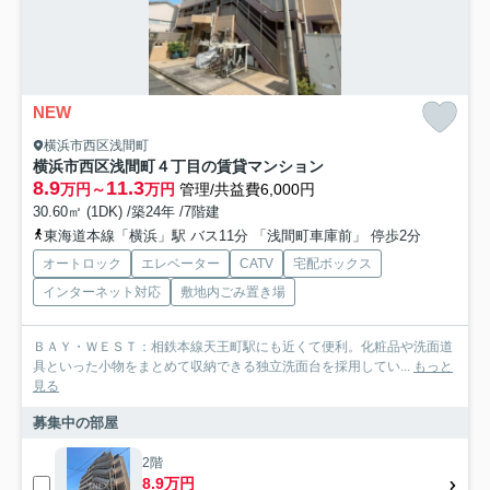
NEW
横浜市西区浅間町
横浜市西区浅間町４丁目の賃貸マンション
8.9
11.3
万円～
万円
管理/共益費6,000円
30.60㎡ (1DK) /築24年 /7階建
東海道本線「横浜」駅 バス11分 「浅間町車庫前」 停歩2分
オートロック
エレベーター
CATV
宅配ボックス
インターネット対応
敷地内ごみ置き場
ＢＡＹ・ＷＥＳＴ：相鉄本線天王町駅にも近くて便利。化粧品や洗面道
具といった小物をまとめて収納できる独立洗面台を採用してい...
もっと
見る
募集中の部屋
2階
8.9万円