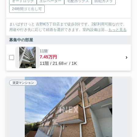
オートロック
エレベーター
宅配ボックス
防犯カメラ
24時間ゴミ出し可
まいばすけっと 吉野町5丁目店まで徒歩3分です。2駅利用可能なので、
用途や行き先に応じて経路を選択できます。室内設備は浴...
もっと見る
募集中の部屋
11階
7.45万円
11階 / 21.68㎡ / 1K
賃貸マンション