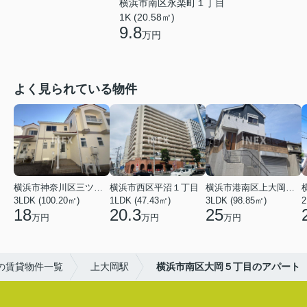
横浜市南区永楽町１丁目
1K (20.58㎡)
9.8
万円
よく見られている物件
横浜市神奈川区三ツ沢上町
横浜市西区平沼１丁目
横浜市港南区上大岡東２丁目
3LDK (100.20㎡)
1LDK (47.43㎡)
3LDK (98.85㎡)
18
20.3
25
万円
万円
万円
の賃貸物件一覧
上大岡駅
横浜市南区大岡５丁目のアパート