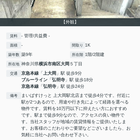
【外観】
- 管理/共益費 -
賃料
-
1K
面積
間取り
築9年
1階/2階建
築年数
所在階
神奈川県
横浜市南区
大岡
５丁目
所在地
京急本線
「
上大岡
」駅 徒歩9分
交通
ブルーライン
「
弘明寺
」駅 徒歩18分
京急本線
「
弘明寺
」駅 徒歩24分
まいばすけっと 上大岡駅北店まで徒歩4分です。付近に
備考
駅が2つあるので、用途や行き先によって経路を選べる
物件です。賃料を10万円以下に抑えたい方におすすめ
です。駅まで徒歩9分なので、アクセスの良い物件で
す。当社スタッフが地域の賃貸情報をご提供いたしま
す。お客様のこだわりやご要望などございましたら、お
気軽に当社へお問い合わせ下さい。