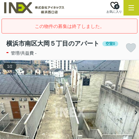
0
お気に入り
この物件の募集は終了しました。
横浜市南区大岡５丁目のアパート
空室0
-
管理/共益費 -
1
/
2