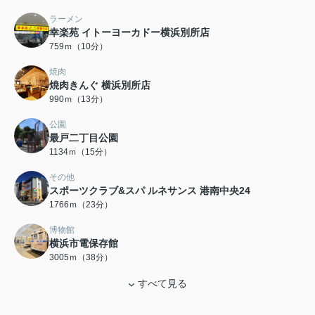
ラーメン
幸楽苑 イトーヨーカドー横浜別所店
759ｍ（10分）
焼肉
焼肉きんぐ 横浜別所店
990ｍ（13分）
公園
最戸二丁目公園
1134ｍ（15分）
その他
スポーツクラブ&スパ ルネサンス 港南中央24
1766ｍ（23分）
博物館
横浜市電保存館
3005ｍ（38分）
すべて見る