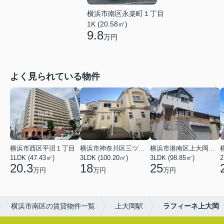
横浜市南区永楽町１丁目
1K (20.58㎡)
9.8
万円
よく見られている物件
横浜市西区平沼１丁目
横浜市神奈川区三ツ沢上町
横浜市港南区上大岡東２丁目
1LDK (47.43㎡)
3LDK (100.20㎡)
3LDK (98.85㎡)
20.3
18
25
万円
万円
万円
横浜市南区の賃貸物件一覧
上大岡駅
ラフィーネ上大岡