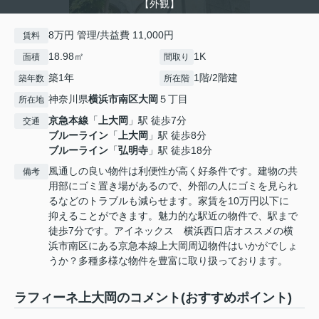
【外観】
8万円 管理/共益費 11,000円
賃料
18.98㎡
1K
面積
間取り
築1年
1階/2階建
築年数
所在階
神奈川県
横浜市南区
大岡
５丁目
所在地
京急本線
「
上大岡
」駅 徒歩7分
交通
ブルーライン
「
上大岡
」駅 徒歩8分
ブルーライン
「
弘明寺
」駅 徒歩18分
風通しの良い物件は利便性が高く好条件です。建物の共
備考
用部にゴミ置き場があるので、外部の人にゴミを見られ
るなどのトラブルも減らせます。家賃を10万円以下に
抑えることができます。魅力的な駅近の物件で、駅まで
徒歩7分です。アイネックス 横浜西口店オススメの横
浜市南区にある京急本線上大岡周辺物件はいかがでしょ
うか？多種多様な物件を豊富に取り扱っております。
ラフィーネ上大岡のコメント(おすすめポイント)