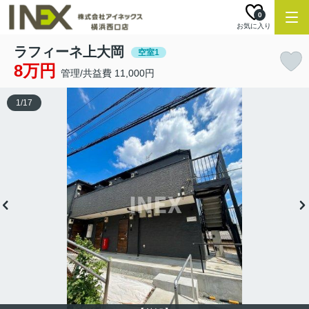
0
お気に入り
ラフィーネ上大岡
空室1
8万円
管理/共益費 11,000円
1
/
17