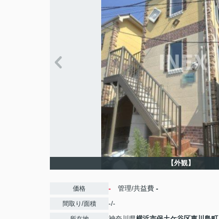
【外観】
-
管理/共益費
-
価格
-/-
間取り/面積
神奈川県
横浜市保土ケ谷区
東川島町
所在地