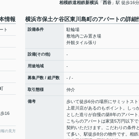
相模鉄道相鉄新横浜
「
西谷
」駅 徒歩16
本情報
横浜市保土ケ谷区東川島町のアパートの詳細
ート
設備条件
駐輪場
敷地内ごみ置き場
外観タイル張り
設備(その他)
-
用途地域
-
募集戸数 / 総戸数
- / -
町
取引態様
仲介
備考
歩いて徒歩6分の場所にサミットスト
上星川店があるのもポイント。しっ
歩16
とした造りが自慢の築8年のアパート
こちらのアパートは家賃5万円以下で
契約いただけます。こだわりの条件
情報の見方
て多い、駅徒歩8分の物件です。相鉄