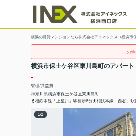
横浜の賃貸マンションなら株式会社アイネックス
横浜市
この物
横浜市保土ケ谷区東川島町のアパート
-
管理/共益費 -
神奈川県
横浜市保土ケ谷区
東川島町
相鉄本線「上星川」駅徒歩8分
相鉄本線「西谷」駅
1
/
2