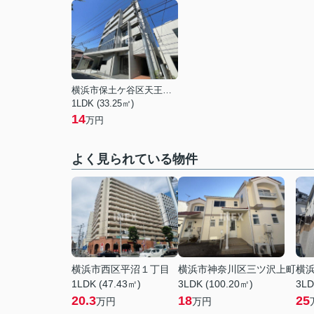
横浜市保土ケ谷区天王町１丁目
1LDK (33.25㎡)
14
万円
よく見られている物件
横浜市西区平沼１丁目
横浜市神奈川区三ツ沢上町
横
1LDK (47.43㎡)
3LDK (100.20㎡)
3LD
20.3
18
25
万円
万円