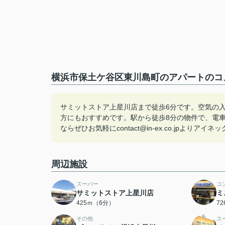
横浜市保土ケ谷区東川島町のアパートのコメ
サミットストア上星川店まで徒歩6分です。空気の
方にもおすすめです。駅から徒歩8分の物件で、電
ならぜひお気軽にcontact@in-ex.co.jpよ
周辺施設
スーパー
コ
サミットストア上星川店
ミ
425ｍ（6分）
7
その他
ス