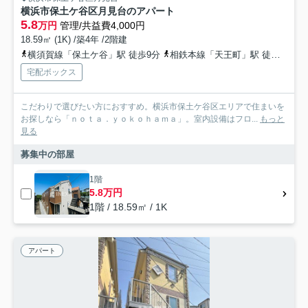
横浜市保土ケ谷区月見台のアパート
5.8
万円
管理/共益費4,000円
18.59㎡ (1K) /築4年 /2階建
横須賀線「保土ケ谷」駅 徒歩9分
相鉄本線「天王町」駅 徒歩15分
宅配ボックス
こだわりで選びたい方におすすめ。横浜市保土ケ谷区エリアで住まいを
お探しなら「ｎｏｔａ．ｙｏｋｏｈａｍａ」。室内設備はフロ...
もっと
見る
募集中の部屋
1階
5.8万円
1階 / 18.59㎡ / 1K
アパート