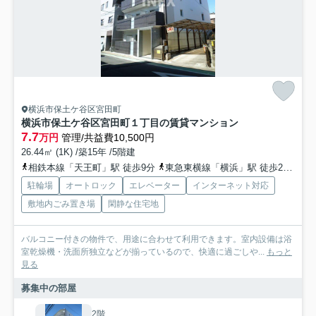
横浜市保土ケ谷区宮田町
横浜市保土ケ谷区宮田町１丁目の賃貸マンション
7.7
万円
管理/共益費10,500円
26.44㎡ (1K) /築15年 /5階建
相鉄本線「天王町」駅 徒歩9分
東急東横線「横浜」駅 徒歩25分
相
駐輪場
オートロック
エレベーター
インターネット対応
敷地内ごみ置き場
閑静な住宅地
バルコニー付きの物件で、用途に合わせて利用できます。室内設備は浴
室乾燥機・洗面所独立などが揃っているので、快適に過ごしや...
もっと
見る
募集中の部屋
2階