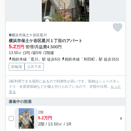
横浜市保土ケ谷区星川
横浜市保土ケ谷区星川１丁目のアパート
5.2
万円
管理/共益費4,500円
13.50㎡ (1R) /築5年 /2階建
相鉄本線「星川」駅 徒歩6分
相鉄本線「和田町」駅 徒歩16分
駐輪場
公共下水
2駅利用できる場所にあるので利便性が高いです。収納はシューズボッ
クス・全居室収納などが備え付けられているので、衣類や日用...
もっと
見る
募集中の部屋
2階
5.2万円
2階 / 13.50㎡ / 1R