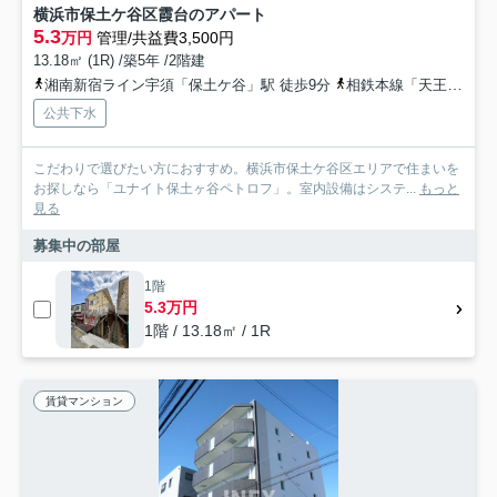
横浜市保土ケ谷区霞台のアパート
5.3
万円
管理/共益費3,500円
13.18㎡ (1R) /築5年 /2階建
湘南新宿ライン宇須「保土ケ谷」駅 徒歩9分
相鉄本線「天王町」駅 徒歩21分
公共下水
こだわりで選びたい方におすすめ。横浜市保土ケ谷区エリアで住まいを
お探しなら「ユナイト保土ヶ谷ペトロフ」。室内設備はシステ...
もっと
見る
募集中の部屋
1階
5.3万円
1階 / 13.18㎡ / 1R
賃貸マンション