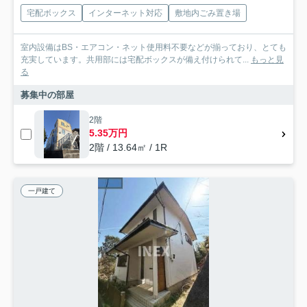
宅配ボックス
インターネット対応
敷地内ごみ置き場
室内設備はBS・エアコン・ネット使用料不要などが揃っており、とても
充実しています。共用部には宅配ボックスが備え付けられて...
もっと見
る
募集中の部屋
2階
5.35万円
2階 / 13.64㎡ / 1R
一戸建て