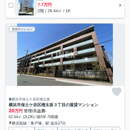
7.7万円
2階 / 26.44㎡ / 1K
賃貸マンション
横浜市保土ケ谷区権太坂
横浜市保土ケ谷区権太坂３丁目の賃貸マンション
20
万円
管理/共益費-
62.64㎡ (2LDK) /築5年 /5階建
横須賀線「東戸塚」駅 徒歩27分