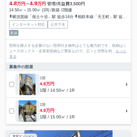
4.8
4.9
万円～
万円
管理/共益費3,500円
14.50㎡～15.00㎡ (1R) /新築 /2階建
横須賀線「保土ケ谷」駅 徒歩14分
相鉄本線「天王町」駅 徒歩25分
インターネット対応
公共下水
新築
照明を購入する必要のない照明付き物件はとても魅力的です。収納はシ
ューズボックス・全居室収納など豊富なので、広々と空間を利...
もっと
見る
募集中の部屋
1階
4.8万円
1階 / 14.50㎡ / 1R
1階
4.9万円
1階 / 15.00㎡ / 1R
賃貸マンション