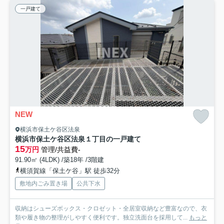
一戸建て
NEW
横浜市保土ケ谷区法泉
横浜市保土ケ谷区法泉１丁目の一戸建て
15
万円
管理/共益費-
91.90㎡ (4LDK) /築18年 /3階建
横須賀線「保土ケ谷」駅 徒歩32分
敷地内ごみ置き場
公共下水
収納はシューズボックス・クロゼット・全居室収納など豊富なので、衣
類や履き物の整理がしやすく便利です。独立洗面台を採用して...
もっと