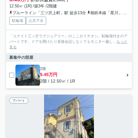
12.50㎡ (1R) /築3年 /2階建
ブルーライン「三ツ沢上町」駅 徒歩13分
相鉄本線「星川」駅 徒歩21分
駐輪場
公共下水
「ユナイト三ッ沢ラグジュアリー」のここがイチオシ。駐輪場付きのア
パートです。ドアを開けたり直接会話しなくてもモニター越し...
もっと
見る
募集中の部屋
2階
5.45万円
2階 / 12.50㎡ / 1R
アパート