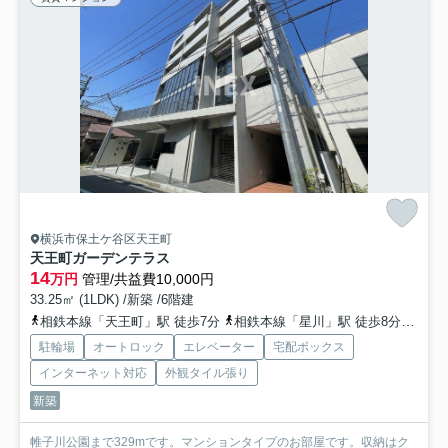
横浜市保土ケ谷区天王町
天王町ガーデンテラス
14
万円
管理/共益費10,000円
33.25㎡ (1LDK) /新築 /6階建
相鉄本線「天王町」駅 徒歩7分
相鉄本線「星川」駅 徒歩8分
相鉄
駐輪場
オートロック
エレベーター
宅配ボックス
インターネット対応
外観タイル張り
新築
帷子川公園まで329mです。マンションタイプのお部屋です。収納はク