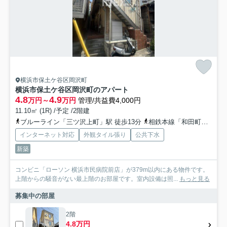
横浜市保土ケ谷区岡沢町
横浜市保土ケ谷区岡沢町のアパート
4.8
4.9
万円～
万円
管理/共益費4,000円
11.10㎡ (1R) /予定 /2階建
ブルーライン「三ツ沢上町」駅 徒歩13分
相鉄本線「和田町」駅 徒歩21分
インターネット対応
外観タイル張り
公共下水
新築
コンビニ「ローソン 横浜市民病院前店」が379m以内にある物件です。
上階からの騒音がない最上階のお部屋です。室内設備は照...
もっと見る
募集中の部屋
2階
4.8万円