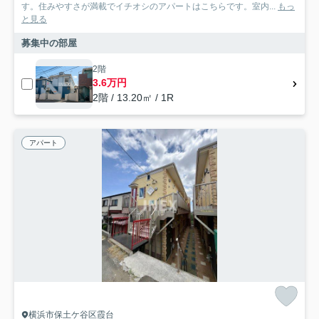
す。住みやすさが満載でイチオシのアパートはこちらです。室内...
もっ
と見る
募集中の部屋
2階
3.6万円
2階 / 13.20㎡ / 1R
アパート
横浜市保土ケ谷区霞台