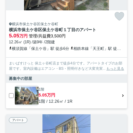
横浜市保土ケ谷区保土ケ谷町
横浜市保土ケ谷区保土ケ谷町１丁目のアパート
5.05
万円
管理/共益費3,500円
12.26㎡ (1R) /築9年 /2階建
横須賀線「保土ケ谷」駅 徒歩6分
相鉄本線「天王町」駅 徒歩17分
まいばすけっと 保土ヶ谷町店まで徒歩4分です。アパートタイプのお部
屋です。室内設備はエアコン・BS・照明付きなど大変充実...
もっと見る
募集中の部屋
1階
5.05万円
1階 / 12.26㎡ / 1R
アパート