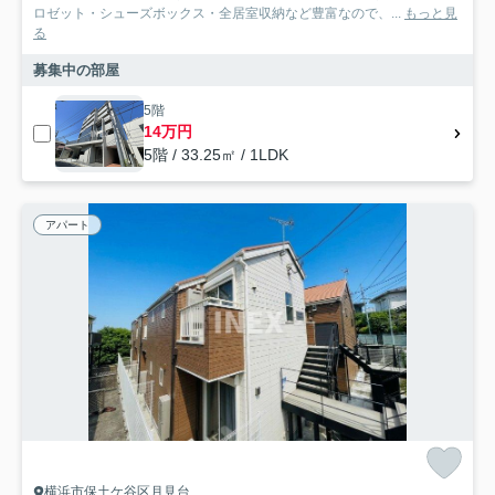
ロゼット・シューズボックス・全居室収納など豊富なので、...
もっと見
る
募集中の部屋
5階
14万円
5階 / 33.25㎡ / 1LDK
アパート
横浜市保土ケ谷区月見台