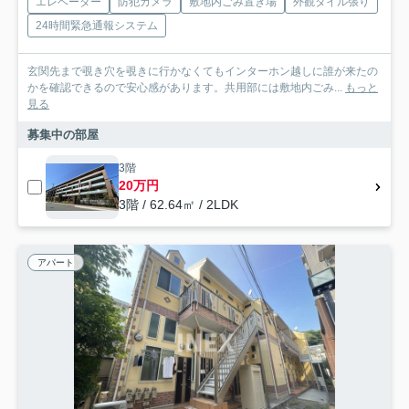
エレベーター
防犯カメラ
敷地内ごみ置き場
外観タイル張り
24時間緊急通報システム
玄関先まで覗き穴を覗きに行かなくてもインターホン越しに誰が来たの
かを確認できるので安心感があります。共用部には敷地内ごみ...
もっと
見る
募集中の部屋
3階
20万円
3階 / 62.64㎡ / 2LDK
アパート