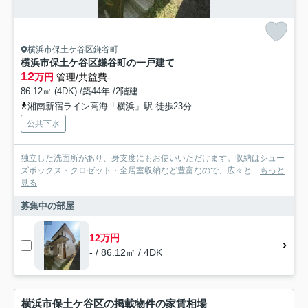
横浜市保土ケ谷区鎌谷町
横浜市保土ケ谷区鎌谷町の一戸建て
12
万円
管理/共益費-
86.12㎡ (4DK) /築44年 /2階建
湘南新宿ライン高海「横浜」駅 徒歩23分
公共下水
独立した洗面所があり、身支度にもお使いいただけます。収納はシュー
ズボックス・クロゼット・全居室収納など豊富なので、広々と...
もっと
見る
募集中の部屋
12万円
- / 86.12㎡ / 4DK
横浜市保土ケ谷区の掲載物件の家賃相場