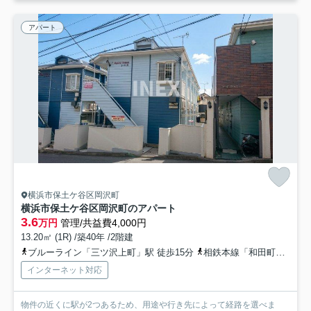
アパート
横浜市保土ケ谷区岡沢町
横浜市保土ケ谷区岡沢町のアパート
3.6
万円
管理/共益費4,000円
13.20㎡ (1R) /築40年 /2階建
ブルーライン「三ツ沢上町」駅 徒歩15分
相鉄本線「和田町」駅 徒歩21分
インターネット対応
物件の近くに駅が2つあるため、用途や行き先によって経路を選べま