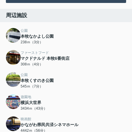
周辺施設
公園
本牧なかよし公園
238ｍ（3分）
ファーストフード
マクドナルド 本牧6番街店
308ｍ（4分）
公園
本牧くすのき公園
545ｍ（7分）
遊園地
横浜大世界
3434ｍ（43分）
映画館
かながわ県民共済シネマホール
4442ｍ（56分）