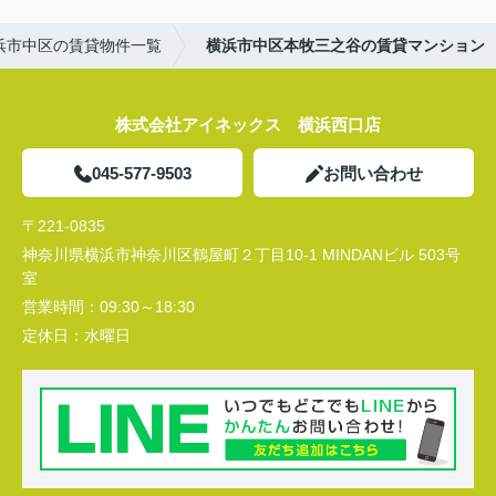
浜市中区の賃貸物件一覧
横浜市中区本牧三之谷の賃貸マンション
株式会社アイネックス 横浜西口店
045-577-9503
お問い合わせ
〒221-0835
神奈川県横浜市神奈川区鶴屋町２丁目10-1 MINDANビル 503号
室
営業時間：
09:30～18:30
定休日：
水曜日