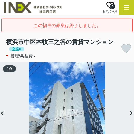
0
お気に入り
この物件の募集は終了しました。
横浜市中区本牧三之谷の賃貸マンション
空室0
-
管理/共益費 -
1
/
9