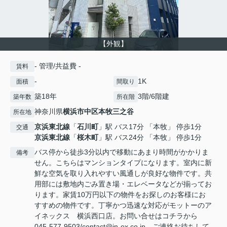
【外観】
- 管理/共益費 -
賃料
-
1K
面積
間取り
築18年
3階/6階建
築年数
所在階
神奈川県
横浜市中区
本牧三之谷
所在地
京浜東北線
「
石川町
」駅 バス17分 「本牧」 停歩1分
交通
京浜東北線
「
桜木町
」駅 バス24分 「本牧」 停歩1分
バス停から徒歩3分以内で移動にあまり時間がかかりま
備考
せん。こちらはマンションタイプになります。室内に新
鮮な空気を取り入れやすい風通しが良好な物件です。共
用部には敷地内ごみ置き場・エレベータなどが揃ってお
ります。家賃10万円以下の物件をお探しのお客様にお
すすめの物件です。丁寧かつ迅速な対応がモットーのア
イネックス 横浜西口店。お問い合せはコチラから
045-577-9503/contact@in-ex.co.jp、ご連絡お待ちして