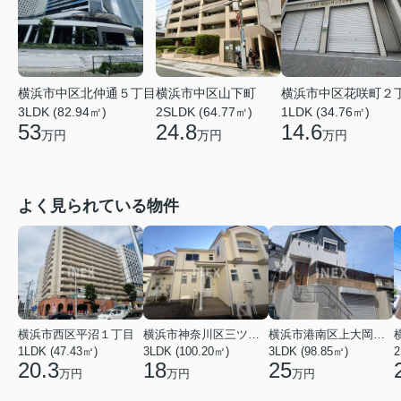
横浜市中区北仲通５丁目
横浜市中区花咲町２
横浜市中区山下町
3LDK (82.94㎡)
1LDK (34.76㎡)
2SLDK (64.77㎡)
53
14.6
24.8
万円
万円
万円
よく見られている物件
横浜市西区平沼１丁目
横浜市神奈川区三ツ沢上町
横浜市港南区上大岡東２丁目
1LDK (47.43㎡)
3LDK (100.20㎡)
3LDK (98.85㎡)
20.3
18
25
万円
万円
万円