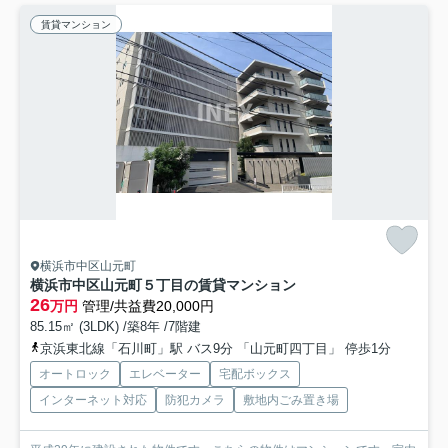
賃貸マンション
横浜市中区山元町
横浜市中区山元町５丁目の賃貸マンション
26
万円
管理/共益費20,000円
85.15㎡ (3LDK) /築8年 /7階建
京浜東北線「石川町」駅 バス9分 「山元町四丁目」 停歩1分
オートロック
エレベーター
宅配ボックス
インターネット対応
防犯カメラ
敷地内ごみ置き場