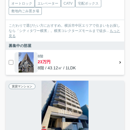
オートロック
エレベーター
CATV
宅配ボックス
敷地内ごみ置き場
こだわりで選びたい方におすすめ。横浜市中区エリアで住まいをお探し
なら「シティタワー横濱」。横濱コレクターズモールまで徒歩...
もっと
見る
募集中の部屋
8階
23万円
8階 / 43.12㎡ / 1LDK
賃貸マンション