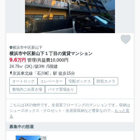
横浜市中区新山下
横浜市中区新山下１丁目の賃貸マンション
9.6
万円
管理/共益費10,000円
24.79㎡ (1K) /築3年 /5階建
京浜東北線「石川町」駅 徒歩15分
オートロック
エレベーター
宅配ボックス
防犯カメラ
敷地内ごみ置き場
バイク置場あり
こちらは1Kの物件です。全居室フローリングのマンションです。収納は
シューズボックス・クロゼット・全居室収納など豊富なので...
もっと見
る
募集中の部屋
2階