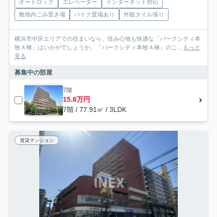
オートロック
エレベーター
インターネット対応
敷地内ごみ置き場
バイク置場あり
外観タイル張り
横浜市中区エリアでの住まいなら、住み心地も快適な「パークシティ本
牧Ａ棟」はいかがでしょうか。「パークシティ本牧Ａ棟」のこ...
もっと
見る
募集中の部屋
7階
15.8万円
7階 / 77.91㎡ / 3LDK
賃貸マンション