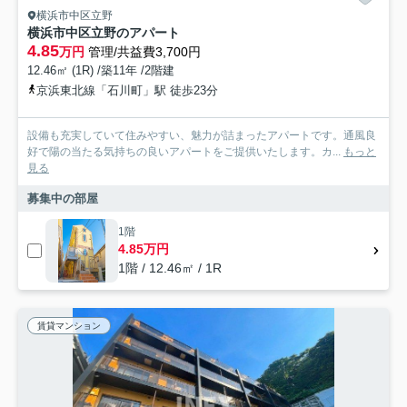
横浜市中区立野
横浜市中区立野のアパート
4.85
万円
管理/共益費3,700円
12.46㎡ (1R) /築11年 /2階建
京浜東北線「石川町」駅 徒歩23分
設備も充実していて住みやすい、魅力が詰まったアパートです。通風良
好で陽の当たる気持ちの良いアパートをご提供いたします。カ...
もっと
見る
募集中の部屋
1階
4.85万円
1階 / 12.46㎡ / 1R
賃貸マンション