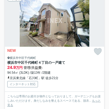
NEW
横浜市中区千代崎町
横浜市中区千代崎町４丁目の一戸建て
24.9
万円
管理/共益費-
94.54㎡ (3LDK) /築13年 /2階建
京浜東北線「石川町」駅 徒歩21分
インターネット対応
こちらは専用のお庭付き物件となっておりまして、ガーデニングもお楽
しみいただけます。身だしなみを整えるスペースである、脱衣...
もっと
見る