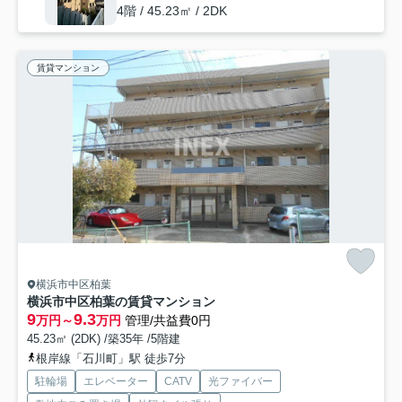
4階 / 45.23㎡ / 2DK
賃貸マンション
横浜市中区柏葉
横浜市中区柏葉の賃貸マンション
9
9.3
万円～
万円
管理/共益費0円
45.23㎡ (2DK) /築35年 /5階建
根岸線「石川町」駅 徒歩7分
駐輪場
エレベーター
CATV
光ファイバー