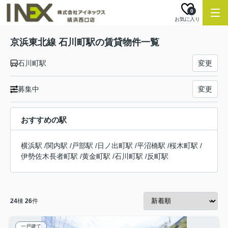
0
お気に入り
京浜東北線 石川町駅の賃貸物件一覧
石川町駅
変更
募集中
変更
おすすめの駅
横浜駅
/
関内駅
/
戸部駅
/
日ノ出町駅
/
平沼橋駅
/
桜木町駅
/
伊勢佐木長者町駅
/
黄金町駅
/
石川町駅
/
反町駅
24
棟
26
件
一戸建て