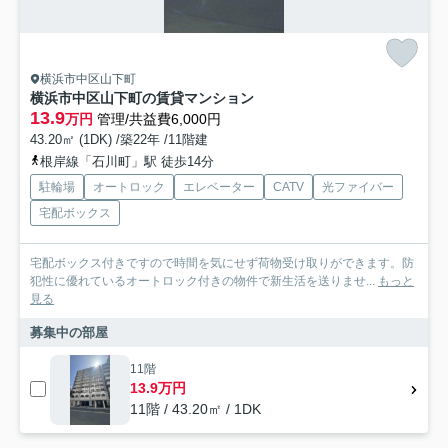
横浜市中区山下町
横浜市中区山下町の賃貸マンション
13.9
万円
管理/共益費6,000円
43.20㎡ (1DK) /築22年 /11階建
根岸線「石川町」駅 徒歩14分
駐輪場
オートロック
エレベーター
CATV
光ファイバー
宅配ボックス
宅配ボックス付きですので時間を気にせず荷物受け取りができます。防
犯性に優れているオートロック付きの物件で新生活を送りませ...
もっと
見る
募集中の部屋
11階
13.9万円
11階 / 43.20㎡ / 1DK