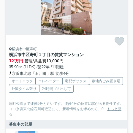
横浜市中区寿町
横浜市中区寿町１丁目の賃貸マンション
12
万円
管理/共益費10,000円
35.90㎡ (1LDK) /築22年 /11階建
京浜東北線「石川町」駅 徒歩4分
オートロック
エレベーター
宅配ボックス
敷地内ごみ置き場
外観タイル張り
24時間ゴミ出し可
扇町公園まで徒歩5分と近いです。徒歩4分の位置に駅がある物件です。
ココ京浜東北線石川町近辺にて、新着情報をお求めの方、0...
もっと見
る
募集中の部屋