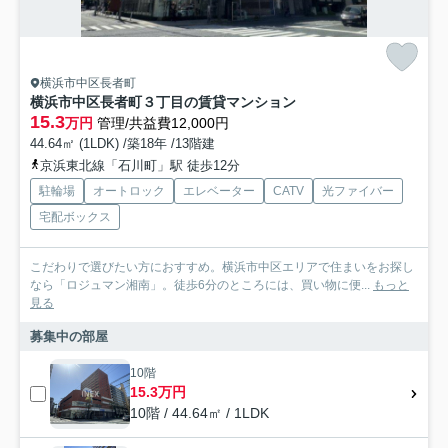
横浜市中区長者町
横浜市中区長者町３丁目の賃貸マンション
15.3
万円
管理/共益費12,000円
44.64㎡ (1LDK) /築18年 /13階建
京浜東北線「石川町」駅 徒歩12分
駐輪場
オートロック
エレベーター
CATV
光ファイバー
宅配ボックス
こだわりで選びたい方におすすめ。横浜市中区エリアで住まいをお探し
なら「ロジュマン湘南」。徒歩6分のところには、買い物に便...
もっと
見る
募集中の部屋
10階
15.3万円
10階 / 44.64㎡ / 1LDK