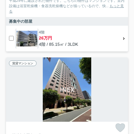
平成29年に建設された物件です。こちらの物件はマンションです。室内
設備は浴室乾燥機・食器洗乾燥機などが揃っているので、快...
もっと見
る
募集中の部屋
4階
26万円
4階 / 85.15㎡ / 3LDK
賃貸マンション