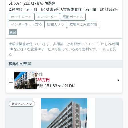
51.63㎡ (2LDK) /新築 /8階建
根岸線「石川町」駅 徒歩7分
京浜東北線「石川町」駅 徒歩7分
オートロック
エレベーター
宅配ボックス
インターネット対応
防犯カメラ
敷地内ごみ置き場
新築
床暖房機能が付いています。共用部には宅配ボックス・ゴミ出し24時間
OKなど様々な設備やサービスが揃っているので便利です。...
もっと見
る
募集中の部屋
5階
25万円
5階 / 51.63㎡ / 2LDK
賃貸マンション