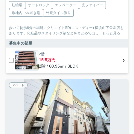
駐輪場
オートロック
エレベーター
光ファイバー
敷地内ごみ置き場
外観タイル張り
歩いて徒歩6分の場所にクリエイトSD(エス・ディー) 横浜山下公園店も
あります。化粧品やスタイリング剤などをまとめて出し...
もっと見る
募集中の部屋
2階
15.5万円
2階 / 60.95㎡ / 3LDK
アパート