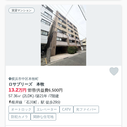
賃貸マンション
横浜市中区本牧町
ロサブリーズ 本牧
13.2
万円
管理/共益費6,500円
57.36㎡ (2LDK) /築21年 /7階建
根岸線「石川町」駅 徒歩29分
オートロック
エレベーター
CATV
光ファイバー
防犯カメラ
閑静な住宅地