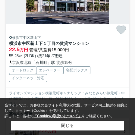
横浜市中区新山下
横浜市中区新山下１丁目の賃貸マンション
22.5
万円
管理/共益費15,000円
55.28㎡ (2LDK) /築21年 /7階建
京浜東北線「石川町」駅 徒歩19分
オートロック
エレベーター
宅配ボックス
インターネット対応
ライオンズマンション横濱元町キャナリシア：みなとみらい線元町・中
華街駅にも近くて便利。買い物に便利なショッピングセンター...
もっと
見る
当サイトでは、お客様の当サイト利用状況把握、サービス向上検討を目的と
して、クッキー（Cookie）を使用しています。
募集中の部屋
詳しくは、当社の
「Cookieの取扱いについて」
をご確認ください。
5階
閉じる
22.5万円