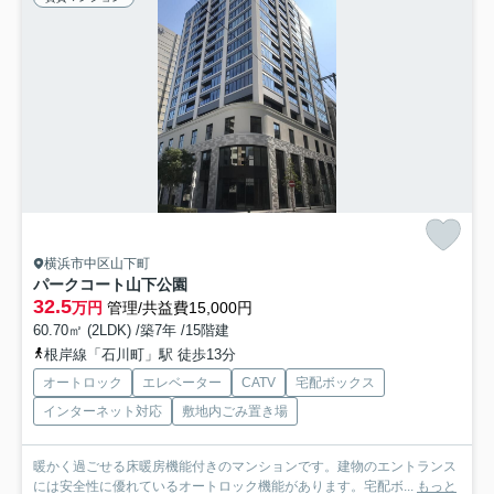
横浜市中区山下町
パークコート山下公園
32.5
万円
管理/共益費15,000円
60.70㎡ (2LDK) /築7年 /15階建
根岸線「石川町」駅 徒歩13分
オートロック
エレベーター
CATV
宅配ボックス
インターネット対応
敷地内ごみ置き場
暖かく過ごせる床暖房機能付きのマンションです。建物のエントランス
には安全性に優れているオートロック機能があります。宅配ボ...
もっと