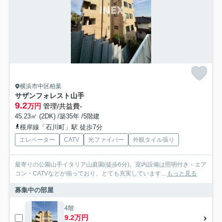
横浜市中区柏葉
サザンフォレスト山手
9.2
万円
管理/共益費-
45.23㎡ (2DK) /築35年 /5階建
根岸線「石川町」駅 徒歩7分
エレベーター
CATV
光ファイバー
外観タイル張り
最寄りの公園山手イタリア山庭園(徒歩6分)。室内設備は照明付き・エア
コン・CATVなどが揃っており、とても充実しています...
もっと見る
募集中の部屋
4階
9.2万円