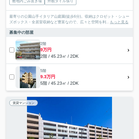
敷地内ごみ置き場
外観タイル張り
最寄りの公園山手イタリア山庭園(徒歩6分)。収納はクロゼット・シュー
ズボックス・全居室収納など豊富なので、広々と空間を利...
もっと見る
募集中の部屋
2階
9万円
2階 / 45.23㎡ / 2DK
5階
9.3万円
5階 / 45.23㎡ / 2DK
賃貸マンション