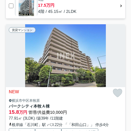
17.5万円
4階 / 45.15㎡ / 2LDK
賃貸マンション
NEW
横浜市中区本牧原
パークシティ本牧Ａ棟
15.8
万円
管理/共益費10,000円
77.91㎡ (3LDK) /築39年 /11階建
根岸線「石川町」駅 バス22分 「「和田山口」」 停歩4分