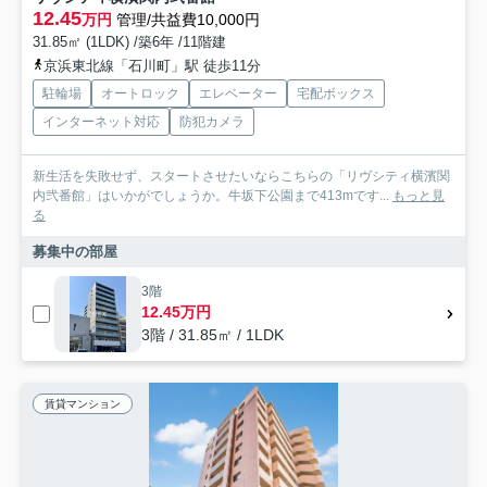
12.45
万円
管理/共益費10,000円
31.85㎡ (1LDK) /築6年 /11階建
京浜東北線「石川町」駅 徒歩11分
駐輪場
オートロック
エレベーター
宅配ボックス
インターネット対応
防犯カメラ
新生活を失敗せず、スタートさせたいならこちらの「リヴシティ横濱関
内弐番館」はいかがでしょうか。牛坂下公園まで413mです...
もっと見
る
募集中の部屋
3階
12.45万円
3階 / 31.85㎡ / 1LDK
賃貸マンション