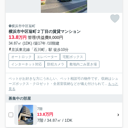
横浜市中区翁町
横浜市中区翁町２丁目の賃貸マンション
13.8
万円
管理/共益費8,000円
34.87㎡ (1DK) /築17年 /10階建
京浜東北線「石川町」駅 徒歩10分
オートロック
エレベーター
宅配ボックス
インターネット対応
防犯カメラ
敷地内ごみ置き場
ペットがお好きな方にうれしい、ペット相談可の物件です。収納はシュ
ーズボックス・クロゼット・全居室収納などが備え付けられて...
もっと
見る
募集中の部屋
7階
13.8万円
7階 / 34.87㎡ / 1DK