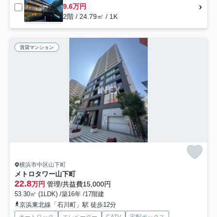
9.6万円
2階 / 24.79㎡ / 1K
賃貸マンション
横浜市中区山下町
メトロタワー山下町
22.8
万円
管理/共益費15,000円
53.30㎡ (1LDK) /築16年 /17階建
京浜東北線「石川町」駅 徒歩12分
オートロック
エレベーター
CATV
宅配ボックス