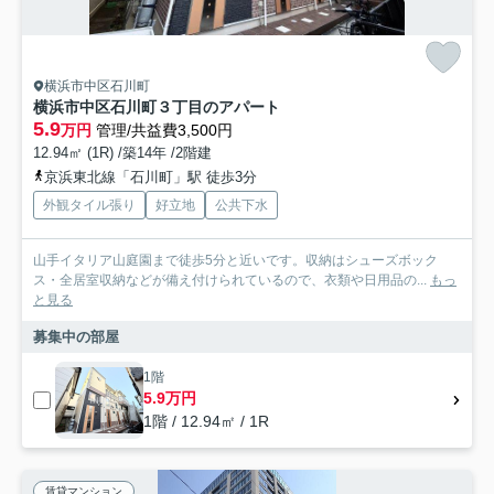
横浜市中区石川町
横浜市中区石川町３丁目のアパート
5.9
万円
管理/共益費3,500円
12.94㎡ (1R) /築14年 /2階建
京浜東北線「石川町」駅 徒歩3分
外観タイル張り
好立地
公共下水
山手イタリア山庭園まで徒歩5分と近いです。収納はシューズボック
ス・全居室収納などが備え付けられているので、衣類や日用品の...
もっ
と見る
募集中の部屋
1階
5.9万円
1階 / 12.94㎡ / 1R
賃貸マンション