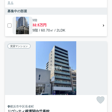
見る
募集中の部屋
9階
32.5万円
9階 / 60.70㎡ / 2LDK
賃貸マンション
横浜市中区長者町
リヴシティ横濱関内弐番館