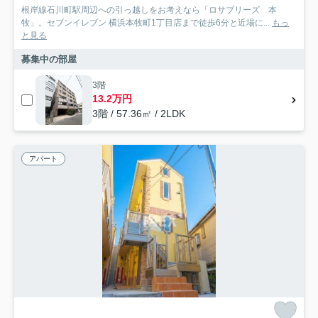
根岸線石川町駅周辺への引っ越しをお考えなら「ロサブリーズ 本
牧」。セブンイレブン 横浜本牧町1丁目店まで徒歩6分と近場に...
もっ
と見る
募集中の部屋
3階
13.2万円
3階 / 57.36㎡ / 2LDK
アパート