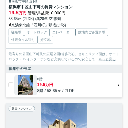
横浜市中区山下町
横浜市中区山下町の賃貸マンション
19.5
万円
管理/共益費10,000円
58.65㎡ (2LDK) /築28年 /21階建
京浜東北線「石川町」駅 徒歩6分
駐輪場
オートロック
エレベーター
敷地内ごみ置き場
外観タイル張り
好立地
最寄りの公園山下町風の広場公園(徒歩7分)。セキュリティ面は、オート
ロック・TVインターホンなど充実しているので安心して...
もっと見る
募集中の部屋
8階
19.5万円
8階 / 58.65㎡ / 2LDK
賃貸マンション