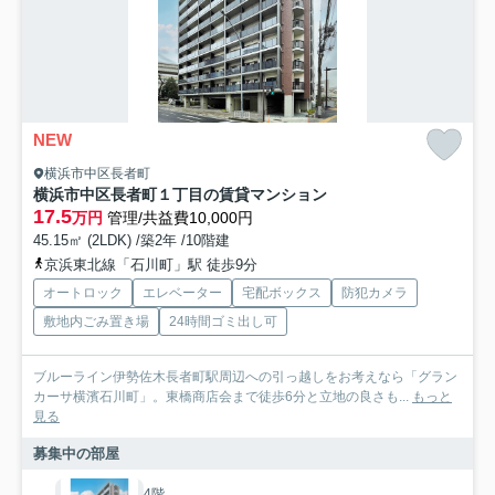
NEW
横浜市中区長者町
横浜市中区長者町１丁目の賃貸マンション
17.5
万円
管理/共益費10,000円
45.15㎡ (2LDK) /築2年 /10階建
京浜東北線「石川町」駅 徒歩9分
オートロック
エレベーター
宅配ボックス
防犯カメラ
敷地内ごみ置き場
24時間ゴミ出し可
ブルーライン伊勢佐木長者町駅周辺への引っ越しをお考えなら「グラン
カーサ横濱石川町」。東橋商店会まで徒歩6分と立地の良さも...
もっと
見る
募集中の部屋
4階