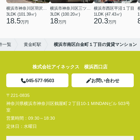
横浜市神奈川区羽沢南１丁目
横浜市神奈川区三ツ沢上町
横浜市西区平沼１丁目
3LDK (101.39㎡)
3LDK (100.20㎡)
1LDK (47.43㎡)
1
18.5
18
20.3
万円
万円
万円
件一覧
黄金町駅
横浜市南区白金町１丁目の賃貸マンション
株式会社アイネックス 横浜西口店
045-577-9503
お問い合わせ
〒221-0835
神奈川県横浜市神奈川区鶴屋町２丁目10-1 MINDANビル 503号
室
営業時間：
09:30～18:30
定休日：
水曜日