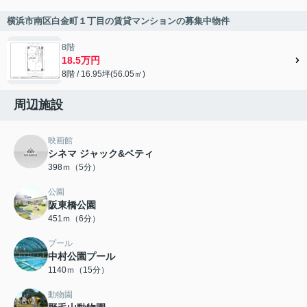
横浜市南区白金町１丁目の賃貸マンションの募集中物件
8階
18.5万円
8階 / 16.95坪(56.05㎡)
周辺施設
映画館
シネマ ジャック&ベティ
398ｍ（5分）
公園
阪東橋公園
451ｍ（6分）
プール
中村公園プール
1140ｍ（15分）
動物園