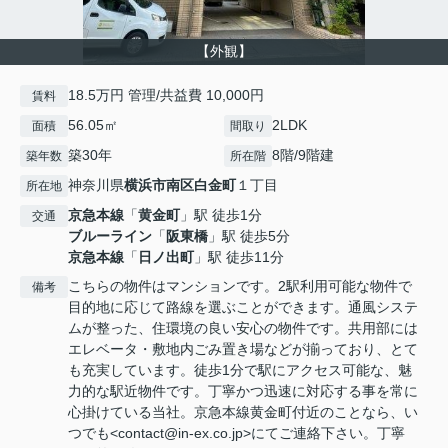
【外観】
18.5万円 管理/共益費 10,000円
賃料
56.05㎡
2LDK
面積
間取り
築30年
8階/9階建
築年数
所在階
神奈川県
横浜市南区
白金町
１丁目
所在地
京急本線
「
黄金町
」駅 徒歩1分
交通
ブルーライン
「
阪東橋
」駅 徒歩5分
京急本線
「
日ノ出町
」駅 徒歩11分
こちらの物件はマンションです。2駅利用可能な物件で
備考
目的地に応じて路線を選ぶことができます。通風システ
ムが整った、住環境の良い安心の物件です。共用部には
エレベータ・敷地内ごみ置き場などが揃っており、とて
も充実しています。徒歩1分で駅にアクセス可能な、魅
力的な駅近物件です。丁寧かつ迅速に対応する事を常に
心掛けている当社。京急本線黄金町付近のことなら、い
つでも<contact@in-ex.co.jp>にてご連絡下さい。丁寧