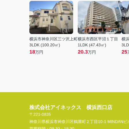
横浜市神奈川区三ツ沢上町
横浜市西区平沼１丁目
横
3LDK (100.20㎡)
1LDK (47.43㎡)
3LD
18
20.3
25
万円
万円
株式会社アイネックス 横浜西口店
〒221-0835
神奈川県横浜市神奈川区鶴屋町２丁目10-1 MINDANビル
営業時間：
09:30～18:30