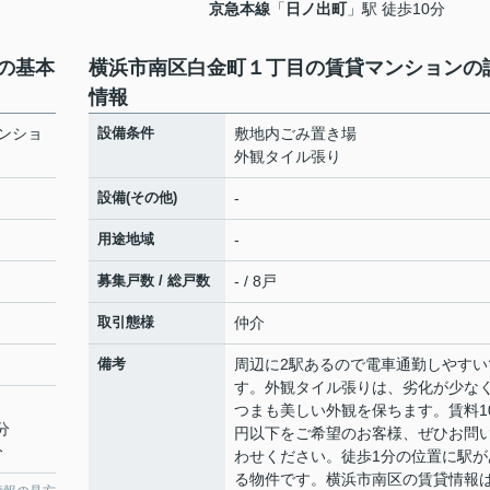
京急本線
「
日ノ出町
」駅 徒歩10分
の基本
横浜市南区白金町１丁目の賃貸マンションの
情報
ンショ
設備条件
敷地内ごみ置き場
外観タイル張り
設備(その他)
-
用途地域
-
募集戸数 / 総戸数
- / 8戸
取引態様
仲介
備考
周辺に2駅あるので電車通勤しやすい
す。外観タイル張りは、劣化が少な
つまも美しい外観を保ちます。賃料1
分
円以下をご希望のお客様、ぜひお問
分
わせください。徒歩1分の位置に駅が
る物件です。横浜市南区の賃貸情報