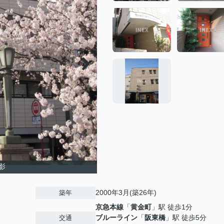
影
2000年3月(築26年)
築年
京急本線
「
黄金町
」駅 徒歩1分
ブルーライン
「
阪東橋
」駅 徒歩5分
交通