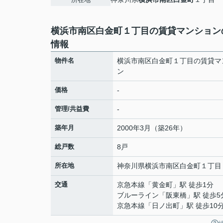
横浜市南区白金町１丁目の賃貸マンション
情報
物件名
横浜市南区白金町１丁目の賃貸マ
ン
価格
-
管理/共益費
-
築年月
2000年3月（築26年）
総戸数
8戸
所在地
神奈川県
横浜市南区
白金町
１丁目
交通
京急本線
「
黄金町
」駅 徒歩1分
ブルーライン
「
阪東橋
」駅 徒歩5
京急本線
「
日ノ出町
」駅 徒歩10