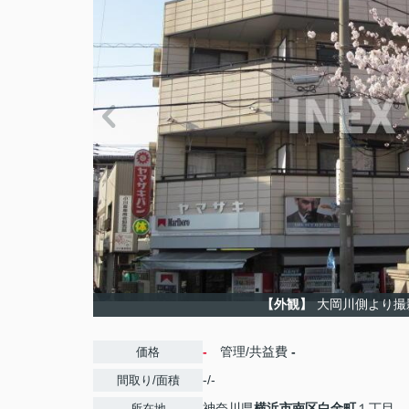
【外観】
大岡川側より撮
-
管理/共益費
-
価格
-/-
間取り/面積
神奈川県
横浜市南区
白金町
１丁目
所在地