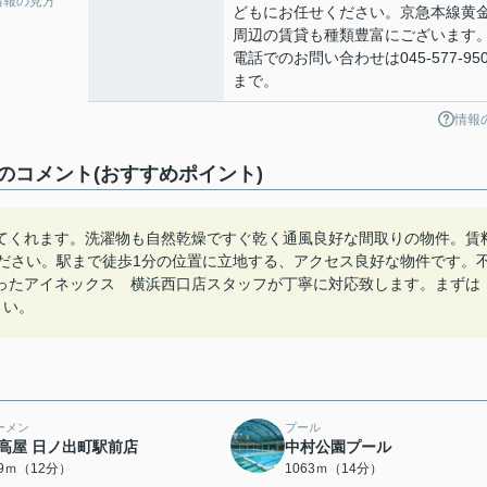
情報の見方
どもにお任せください。京急本線黄
周辺の賃貸も種類豊富にございます
電話でのお問い合わせは045-577-950
まで。
情報
コメント(おすすめポイント)
てくれます。洗濯物も自然乾燥ですぐ乾く通風良好な間取りの物件。賃
ください。駅まで徒歩1分の位置に立地する、アクセス良好な物件です。
ったアイネックス 横浜西口店スタッフが丁寧に対応致します。まずは
ださい。
ーメン
プール
高屋 日ノ出町駅前店
中村公園プール
89ｍ（12分）
1063ｍ（14分）