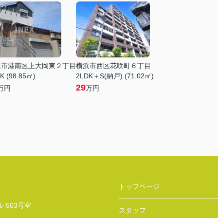
浜市港南区上大岡東２丁目
横浜市西区花咲町６丁目
K (98.85㎡)
2LDK＋S(納戸) (71.02㎡)
29
万円
万円
トップページ
 503号室
スタッフ