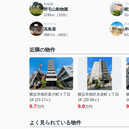
動物園
プ
野毛山動物園
横
1195ｍ（15分）
3
デパート
そ
高島屋
岸
3867ｍ（49分）
8
近隣の物件
横浜市南区新川町５丁目
横浜市南区永楽町１丁目
1K (23.17㎡)
1K (20.58㎡)
1
9.7
9.8
9
万円
万円
よく見られている物件