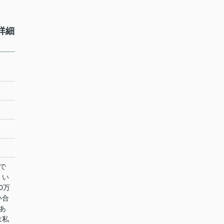
詳細
で
くい
0万
い合
あ
は私