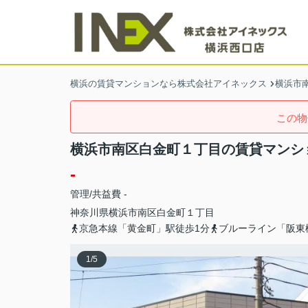
横浜の賃貸マンションなら株式会社アイネックス
横浜市
この物
横浜市南区白金町１丁目の賃貸マンシ
-
管理/共益費 -
神奈川県
横浜市南区
白金町
１丁目
京急本線「黄金町」駅徒歩1分
ブルーライン「阪東
1
/
5