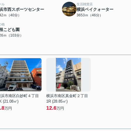
ール
生活雑貨店
浜市西スポーツセンター
横浜ベイクォーター
142ｍ（40分）
3653ｍ（46分）
の他
根こども園
226ｍ（103分）
横浜市南区白妙町４丁目
横浜市南区真金町２丁目
K (21.08㎡)
1R (28.85㎡)
.8
12.6
万円
万円