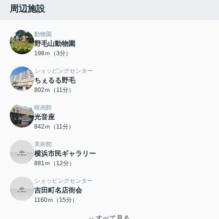
周辺施設
動物園
野毛山動物園
198ｍ（3分）
ショッピングセンター
ちぇるる野毛
802ｍ（11分）
映画館
光音座
842ｍ（11分）
美術館
横浜市民ギャラリー
881ｍ（12分）
ショッピングセンター
吉田町名店街会
1160ｍ（15分）
すべて見る