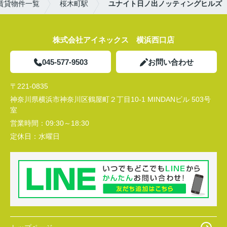
賃貸物件一覧
桜木町駅
ユナイト日ノ出ノッティングヒルズ
株式会社アイネックス 横浜西口店
045-577-9503
お問い合わせ
〒221-0835
神奈川県横浜市神奈川区鶴屋町２丁目10-1 MINDANビル 503号
室
営業時間：
09:30～18:30
定休日：
水曜日