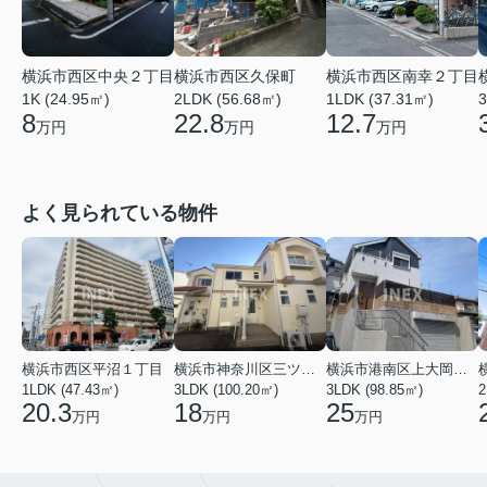
横浜市西区久保町
横浜市西区南幸２丁目
横浜市西区中央２丁目
2LDK (56.68㎡)
1LDK (37.31㎡)
3
1K (24.95㎡)
22.8
12.7
8
万円
万円
万円
よく見られている物件
横浜市西区平沼１丁目
横浜市神奈川区三ツ沢上町
横浜市港南区上大岡東２丁目
1LDK (47.43㎡)
3LDK (100.20㎡)
3LDK (98.85㎡)
20.3
18
25
万円
万円
万円