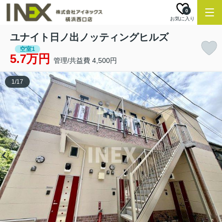
0
お気に入り
ユナイト日ノ出ノッティングヒルズ
空室1
5.7万円
管理/共益費 4,500円
1
/
17