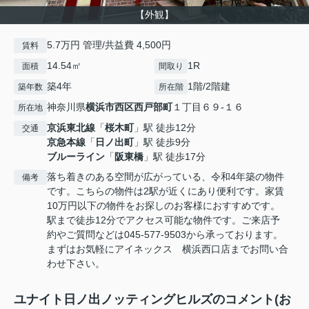
【外観】
5.7万円 管理/共益費 4,500円
賃料
14.54㎡
1R
面積
間取り
築4年
1階/2階建
築年数
所在階
神奈川県
横浜市西区
西戸部町
１丁目６９-１６
所在地
京浜東北線
「
桜木町
」駅 徒歩12分
交通
京急本線
「
日ノ出町
」駅 徒歩9分
ブルーライン
「
阪東橋
」駅 徒歩17分
落ち着きのある空間が広がっている、令和4年築の物件
備考
です。こちらの物件は2駅が近くにあり便利です。家賃
10万円以下の物件をお探しのお客様におすすめです。
駅まで徒歩12分でアクセス可能な物件です。ご来店予
約やご質問などは045-577-9503から承っております。
まずはお気軽にアイネックス 横浜西口店までお問い合
わせ下さい。
ユナイト日ノ出ノッティングヒルズのコメント(お